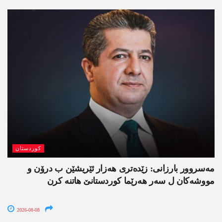
کوردستان
مەسروور بارزانی: زێدەتری ھەزار ئێریشێن ب درۆن و
مووشەکان ل سەر ھەرێما کوردستانێ ھاتنە کرن
2026-08-08