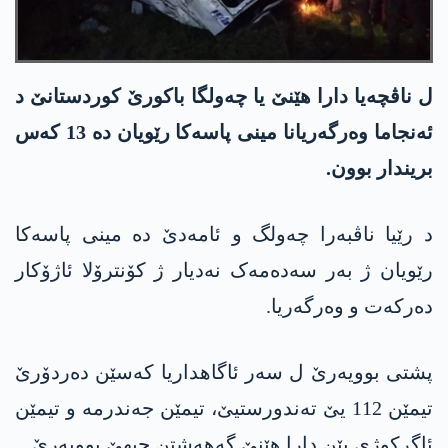
ل ناڤچەیا دارا ھێنێ یا چەولگا باکورێ کوردستانێ د
ئەنجاما وەرگەریانا مینی پاسەکا رێویان دە 13 کەس
بریندار بوون.
د رێیا ناڤبەرا چەولگ و ئامەدێ دە مینی پاسەکا
رێویان ژ بەر سەدەمەک نەدیار ژ کۆنترۆلا ئاژۆکار
دەرکەت و وەرگەریا.
پشتی بوویەرێ ل سەر ئاگاھداریا کەسێن دەردۆرێ
تیمێن 112 یێ تەندورستیێ، تیمێن جەندرمە و تیمێن
ئاگرکوژی یێن دارا ھێنێ گەھەشتن جیھێ بوویەرێ.