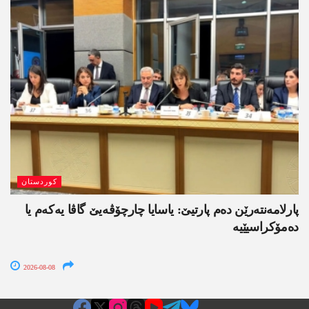
کوردستان
پارلامەنتەرێن دەم پارتیێ: یاسایا چارچۆڤەیێ گاڤا یەکەم یا
دەمۆکراسیێیە
2026-08-08