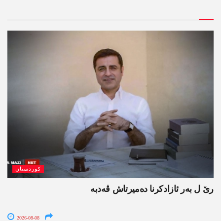
کوردستان
رێ ل بەر ئازادکرنا دەمیرتاش ڤەدبە
2026-08-08