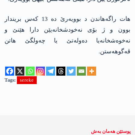
ھات راگەھاندن د بوویەرێ دە 13 کەس بریندار
بوون و ژ بۆی نەخودشخانەیێن دارا ھێنێ و
نەخوەشخانەیا دەولەتێ یا چەولگێ ھاتن
ڤەگوھەستن.
Tags:
sereke
پوستێن ھەمان بەش