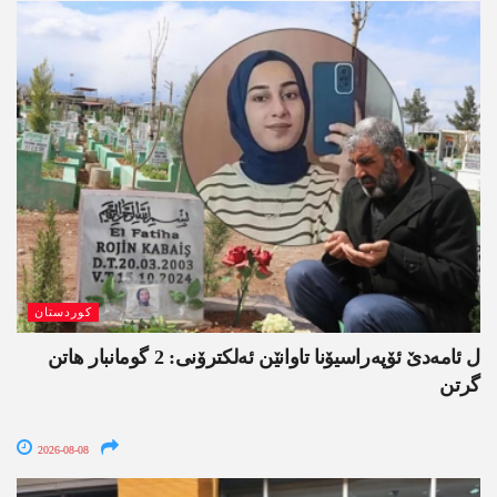
کوردستان
ل ئامەدێ ئۆپەراسیۆنا تاوانێن ئەلکترۆنی: 2 گومانبار ھاتن
گرتن
2026-08-08