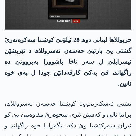
حزبوللاھا لبنانی دوھ 28 ئیلۆنێ کوشتنا سەکرەتەرێ
گشتی یێ پارتیێ حەسەن نەسروللاھ د ئێریشێن
ئیسرایلێ ل سەر تاخا باشوورا بەیرووتێ دە
راگھاند، ڤێ یەکێ کارڤەدانێن جودا ل پەی خوە
ئانین.
پشتی ئەشکەرەبوونا کوشتنا حەسەن نەسروللاھ،
پرانیا ئالی و کەسێن نێزی میحوەرێ مقاوەمێ یێ کو
ئیران سەرکێشیا وێ دکە نیگەرانیا خوە راگهاند و