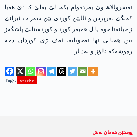
نەسروللاھ وێ بەردەوام بکە، لێ بەلێ کا دێ هەیا
کەنگێ بەرپرس و ئالیێن کوردی یێن سەر ب ئیرانێ
ژ خیانەتا خوە یا ل همبەر کورد و کوردستانێ پاشگەز
ببن هەیانی نها نەخویایە، ئەڤ ژی کوردان دخە
رەوشەکە ئالۆز و نەدیار.
Tags:
sereke
پوستێن ھەمان بەش