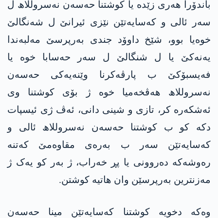
باندۆرا هەری زێدە یا کوشتنا حەسەن نەسروللاھ ل
سەر ئالی و کەسایەتێن نێزی ئیرانێ ل شەنگالێ
خوەیا بوو، شێخ داوۆد جندی بەرپرسێ مەلبەندا
یەنەکێ یا ل شنگالێ ل سەر حەسابا خوە یا
فەیسبۆکێ ب پارڤەکرنا وێنەیەکی حەسەن
نەسروللاھ هەڤخەمیا خوە ژ بۆی کوشتنا وی
ئەشکەرە کر، تازی و شینی دانی، ئەڤ ژی ئیسپات
دکە کو ب کوشتنا حەسەن نەسروللاھ ئالی و
کەسایەتێن سەر ب بەرەی مقاوەمێ کەتنە
رەوشەکە دەروونی یا پڕ خەراب، ژ بەر کو یەک ژ
مەزنترین بەرپرسێن وان هاتیە کوشتن.
وەکە دخویە کوشتنا کەسایەتێن مینا حەسەن