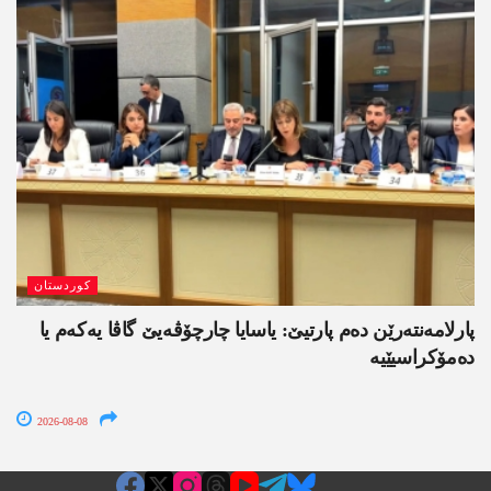
کوردستان
پارلامەنتەرێن دەم پارتیێ: یاسایا چارچۆڤەیێ گاڤا یەکەم یا
دەمۆکراسیێیە
2026-08-08