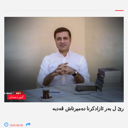
کوردستان
رێ ل بەر ئازادکرنا دەمیرتاش ڤەدبە
2026-08-08