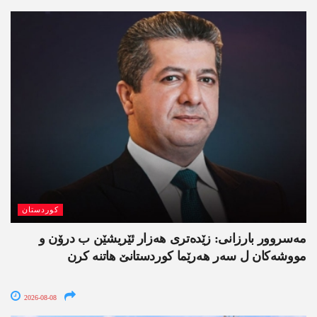
کوردستان
مەسروور بارزانی: زێدەتری ھەزار ئێریشێن ب درۆن و
مووشەکان ل سەر ھەرێما کوردستانێ ھاتنە کرن
2026-08-08