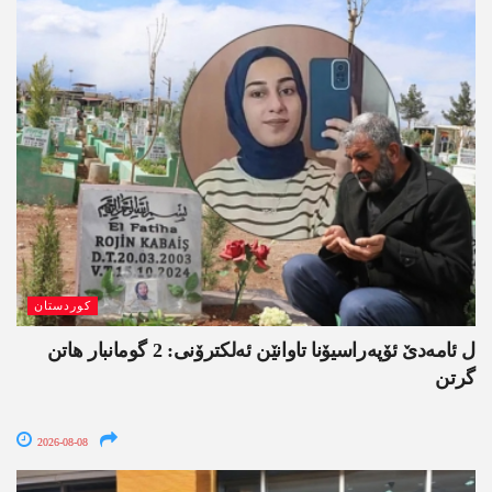
کوردستان
ل ئامەدێ ئۆپەراسیۆنا تاوانێن ئەلکترۆنی: 2 گومانبار ھاتن
گرتن
2026-08-08