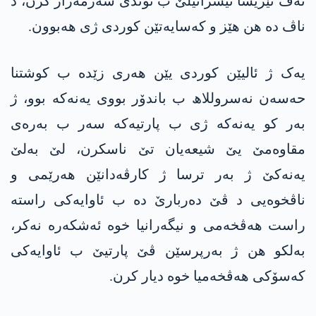
ئەڤ ئێریشا ئیسرائیلێ ب توندی شەرمەزار کرن، د
ناڤ دە هن هێز و کەسایەتێن کوردی ژی هەبوون.
یەک ژ ئالیێن کوردی یێن هەری زێدە ب کوشتنا
حەسەن نەسروللاھ ب باندۆر بووی یەنەکە بوو، ژ
بەر کو یەنەکە ژی ب پارتیەکە سەر ب بەرەی
مقاوەمێ یێ شیعەیان تێ ناسکرن، لێ بەلێ
یەنەکێ ژ بەر ترسا ژ کارڤەدانێن هەرێمی و
ناڤخوەیی د ڤێ دەربارێ دە ب ئاوایەکی راستە
راست هەڤخەمی و نیگەرانیا خوە ئەشکەرە نەکر،
بەلکو هن ژ بەرپرسێن ڤێ پارتیێ ب ئاوایەکی
کەسۆکی هەڤخەمیا خوە دیار کرن.