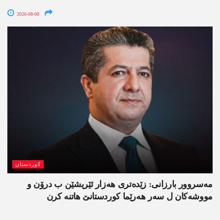
2026-08-08
کوردستان
مەسروور بارزانی: زێدەتری ھەزار ئێریشێن ب درۆن و
مووشەکان ل سەر ھەرێما کوردستانێ ھاتنە کرن