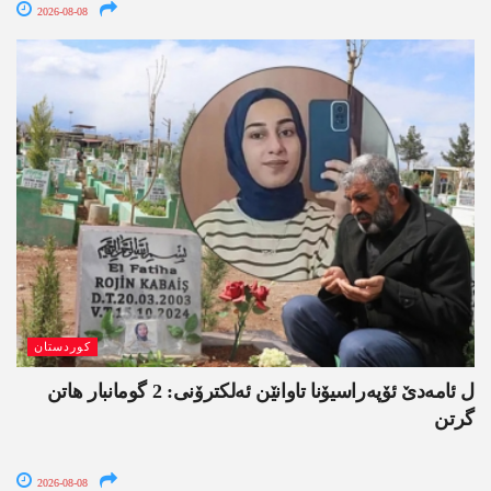
2026-08-08
کوردستان
ل ئامەدێ ئۆپەراسیۆنا تاوانێن ئەلکترۆنی: 2 گومانبار ھاتن
گرتن
2026-08-08