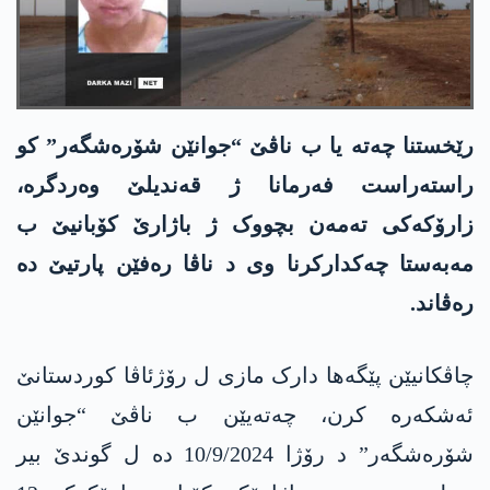
رێخستنا چەتە یا ب ناڤێ “جوانێن شۆرەشگەر” کو
راستەراست فەرمانا ژ قەندیلێ وەردگرە،
زارۆکەکی تەمەن بچووک ژ باژارێ کۆبانیێ ب
مەبەستا چەکدارکرنا وی د ناڤا رەفێن پارتیێ دە
رەڤاند.
چاڤکانیێن پێگەها دارک مازی ل رۆژئاڤا کوردستانێ
ئەشکەرە کرن، چەتەیێن ب ناڤێ “جوانێن
شۆرەشگەر” د رۆژا 10/9/2024 دە ل گوندێ بیر