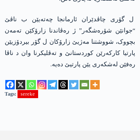
ل گۆری چاڤدێران ئارمانجا چەتەیێن ب ناڤێ
“جوانێن شۆرەشگەر” ژ رەڤاندنا زارۆکێن تەمەن
بچووک، شووشتنا مەژیێ زارۆکان ل گۆر بیردۆزیێن
پارتیا کارکەرێن کوردستانێ و تەڤلیکرنا وان د ناڤا
رەفێن لەشکەری یێن پارتیێ دەیە.
Tags:
sereke