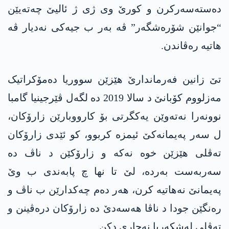
دەستەسەرکرن و کورێ وی ژی ژ ئالیێ چەتەیێن
“جوانێن شۆرەشگەر” ڤە بەر ب جیەکی نەدیار ڤە
هاتیە رەڤاندن.
تێ زانین فەرماندارێ ھێزێن سووریا دەمۆکراتیک
مەزلووم کۆبانێ د سالا 2019 دە لگەل ڤێرجینیا گامبا
نوونەرا نەتەوێن یەکگرتی بۆ کارووبارێن زارۆکان،
ل سەر پەیمانەکێ ئیمزە کربوو، کو ئێدی زارۆکان
تەڤلی ھێزێن خوە نەکە و زارۆکێن د ناڤ دە
سەربەست بەردە، لێ تا نھا چ پابەندی ب وێ
پەیمانێ نەھاتیە کرن، ھەر دەم چەکدارێن ب ناڤ و
رەنگێن جودا د ناڤا هەسەدێ دە زارۆکان درەڤینن و
تەڤلی لەشکەریا نەچاری دکن.