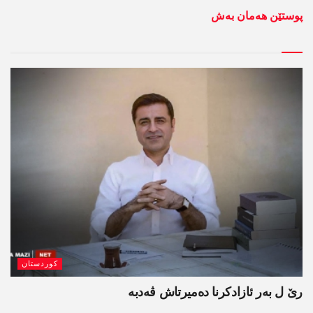
پوستێن ھەمان بەش
کوردستان
رێ ل بەر ئازادکرنا دەمیرتاش ڤەدبە