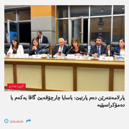
کوردستان
پارلامەنتەرێن دەم پارتیێ: یاسایا چارچۆڤەیێ گاڤا یەکەم یا
دەمۆکراسیێیە
2026-08-08