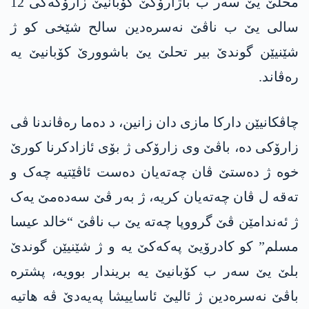
محلێ یێ سەر ب باژارۆکێ کۆبانیێ زارۆکەکی 12
سالی یێ ب ناڤێ نەسرەدین سالح شێخی کو ژ
شێنیێن گوندێ بیر تحلێ یێ باشوورێ کۆبانیێ یە
رەڤاند.
چاڤکانیێن دارکا مازی دان زانین، د دەما رەڤاندنا ڤی
زارۆکی دە، باڤێ وی زارۆکی ژ بۆی ئازادکرنا کورێ
خوە ژ دەستێ ڤان چەتەیان دەست ئاڤێتیە چەک و
تەقە ل ڤان چەتەیان کریە، ژ بەر ڤێ سەدەمێ یەک
ژ ئەندامێن ڤێ گرووپا چەتە یێ ب ناڤێ “خالد عیسا
مسلم” کو کادرۆیێ پەکەکێ یە و ژ شێنیێن گوندێ
بلێ یێ سەر ب کۆبانیێ یە بریندار بوویە، پشترە
باڤێ نەسرەدین ژ ئالیێ ئاساییشا پەیەدێ ڤە هاتیە