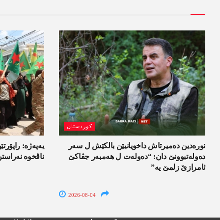
کوردستان
نورەدین دەمیرتاش داخویانیێن بالکێش ل سەر
یەپەژە: راپۆرتێن
دەولەتبوونێ دان: “دەولەت ل ھەمبەر جڤاکێ
ناڤخوە نەراست
ئامرازێ زلمێ یە”
2026-08-04