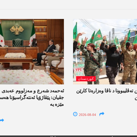
کوردستان
 تەڤلیبوونا د ناڤا وەزارەتا کارێن
ئەحمەد شەرع و مەزلووم عەبدی 
ن
جڤیان: پێڤاژۆیا ئەنتەگراسیۆنا ھ
مێزە یە
2026-08-04