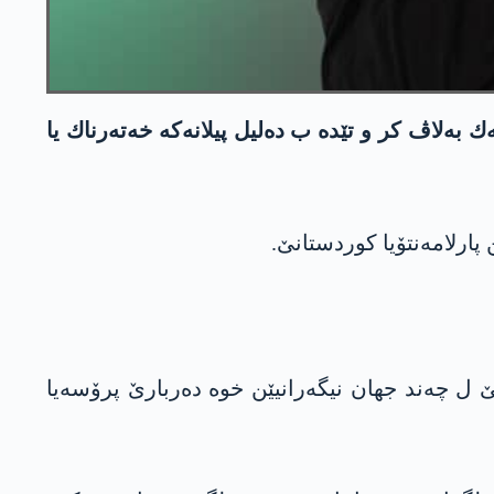
به‌لاڤ كر و تێده‌ ب ده‌لیل پیلانه‌كه‌ خه‌ته‌رناك یا
 پارلامەنتۆیا کوردستانێ.
قێ ل چەند جهان نیگەرانیێن خوە دەربارێ پرۆسەیا