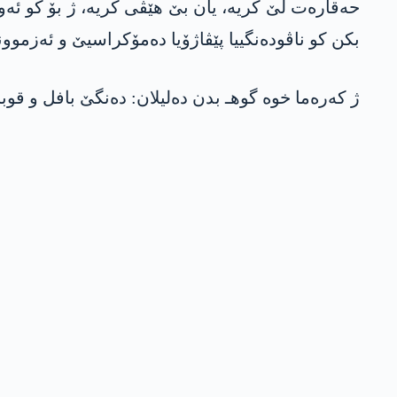
حه‌قاره‌ت لێ كریه‌، یان بێ هێڤی كریه‌، ژ بۆ كو ئه
بكن كو ناڤوده‌نگییا پێڤاژۆیا ده‌مۆكراسیێ و ئه‌زمو
ژ کەرەما خوە گوهـ بدن دەلیلان: ده‌نگێ بافل و قوبا