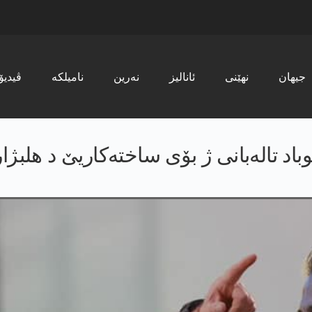
جیھان
نھێنی
ئانالیز
نەرین
نامیلکە
ڤیدیۆ
و قوباد تاله‌بانی ژ بۆی ساخته‌كاریێ د هلبژا