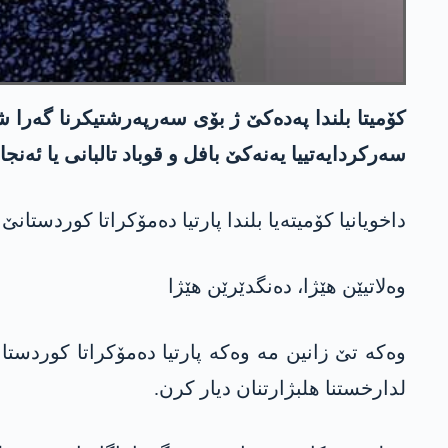
كۆمیتا بلندا په‌ده‌كێ ژ بۆی سه‌رپه‌رشتیكرنا گه‌را شه
سه‌ركردایه‌تییا یه‌نه‌كێ بافل و قوباد تالبانی یا ئه‌نج
داخویانیا کۆمیتەیا بلندا پارتیا دەمۆکراتا کوردستان
وەلاتیێن هێژا، دەنگدێرێن هێژا
وەکە تێ زانین مە وەکە پارتیا دەمۆکراتا کوردستا
لدارخستنا هلبژارتنان دیار کرن.