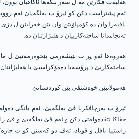
هەلبەت فکارێن مە ل سه‌ر بنگه‌ها ئاگاهیان بوون، 
ئه‌م پشتراست دكن کو ئیرۆ ب بەلگەیان ئەم روویێ ر
ناڤبەرا وان دە کۆمپلۆیێن وان یێن خەرابێن ل دژی ک
ئه‌نجامدانا ساخته‌كارییان د هلبژارتنان ده.
هه‌روه‌ها ئه‌و پڕ ب بێیشه‌رمی بێحوه‌رمه‌تیێ ل ما
ساخته‌كاریێ د پرۆسه‌یا ده‌مۆكراسیێ یا هه‌لبژاتنان 
هه‌مولاتیێن خوه‌شتڤی یێن كوردستانێ
ئیرۆ ب به‌رچاڤكرنا ڤێ به‌لگه‌یێ، ئه‌م بانگی ده‌ول
جڤاكا نێڤده‌وله‌تی دكن و ئه‌م ڤێ به‌لگه‌یێ و ڤێ را
راستییا بافل و قوباد، ئه‌ڤ دو كه‌سێن كو ت جاره‌كێ