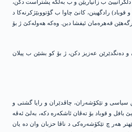
ێ دلگرانییێ ب زانیاریێن و ب بەلگە پشتراست دکن،
قوباد) رادگهینن، كانێ چاوا ب گۆتووبێژکرنه‌كا د
هێن قه‌هره‌مان ئیفشا دبن. وه‌كه‌ هه‌وله‌كێ ژ بۆ
ن و ده‌نگدێرێن عه‌زیز دكن، ژ بۆ كو بشێن ب پیلان
الیێن سیاسی و تێكۆشه‌ران، چاڤدێران و رایا گشتی و
فل و قوباد بۆ ته‌ڤان ئاشكه‌ره‌ دكه‌، به‌لێ ئه‌ڤه‌
هتر هه‌ر چ تێكۆشه‌ره‌كی د ناڤا حزبان وان ده‌ یان