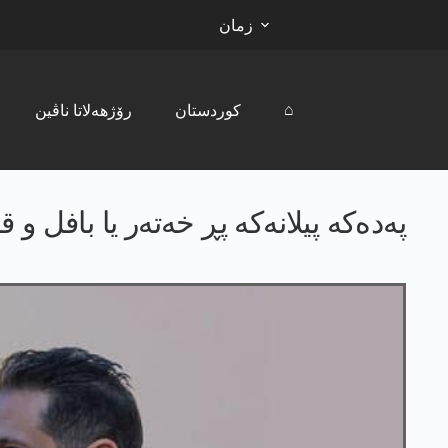
زمان
⌂
کوردستان
رۆژھەلاتا ناڤین
په‌ده‌كه‌ پیلانه‌كه‌ پڕ خه‌ته‌ر یا بافل 