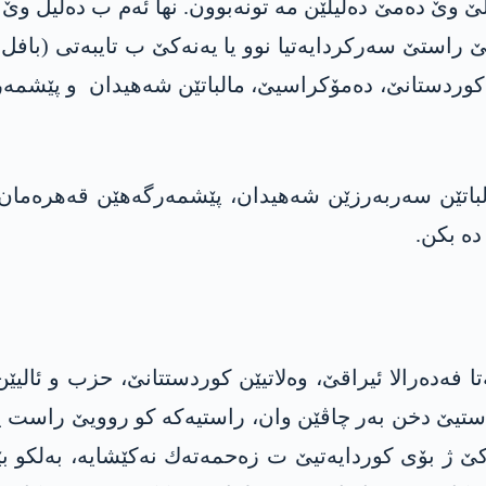
لێ وێ دەمێ دەلیلێن مە تونەبوون. نها ئەم ب ده‌لیل و
استێ سەرکردایەتیا نوو یا یه‌نه‌كێ ب تایبەتی (بافل و 
وردستانێ، دەمۆکراسیێ، مالباتێن شه‌هیدان و پێشمه‌رگه‌
لباتێن سه‌ربه‌رزێن شه‌هیدان، پێشمه‌رگه‌هێن قه‌هره‌ما
ده‌ بكن.
ه‌تا فه‌ده‌رالا ئیراقێ، وه‌لاتیێن كوردستتانێ، حزب و ئ
ستیێ دخن به‌ر چاڤێن وان، راستیه‌كه‌ كو روویێ راست یێ با
 ژ بۆی كوردایه‌تیێ ت زه‌حمه‌ته‌ك نه‌كێشایه‌، به‌لكو بێ