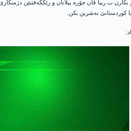
‌و بكارن ب رییا ڤان جۆره‌ پیلانان و رێككه‌فتنێن دژمنكا
ونا كوردستانێ نه‌شرین بكن.
د: