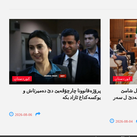
کوردستان
کوردستان
ل شامێ
پرۆژەقانوونا چارچۆڤەیێ دێ دەمیرتاش و
ەسەدێ ل سەر
یوکسەکداغ ئازاد بکە
2026-08-06
2026-08-04