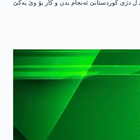
ری ل دژی كوردستانێ ئه‌نجام بدن و كار بۆ وێ یه‌كێ