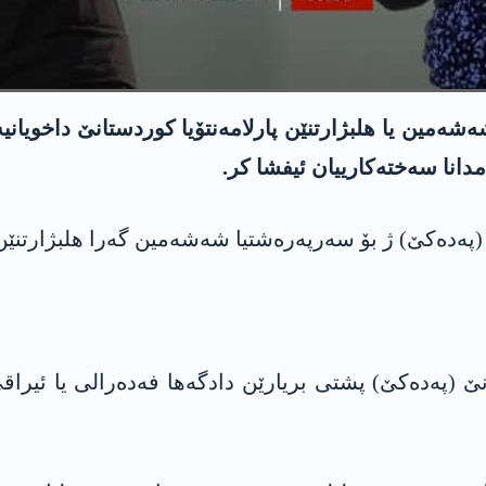
‌شه‌مین یا هلبژارتنێن پارلامه‌نتۆیا كوردستانێ داخویانیه‌ك 
امدانا سه‌خته‌كارییان ئیفشا كر.
ێ (په‌ده‌كێ) ژ بۆ سەرپەرەشتیا شەشەمین گه‌را هلبژارتنێن
نێ (په‌ده‌كێ) پشتی بریارێن دادگەها فەدەرالی یا ئیرا