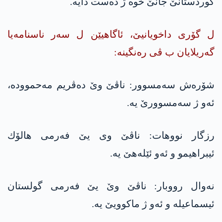
كوردستانێ جانێ خوە ژ دەست دایە.
ل گۆری داخویانیێ، ئاگاهیێن ل سەر ناسنامەیا
گەریلایان ب ڤی رەنگینە:
شۆره‌ش سه‌مسوور: ناڤێ وێ ده‌ڤریم مه‌حمووده‌،
ئەو ژ سه‌مسوورێ یه‌.
رزگار نووهات: ناڤێ وی یێ فەرمی هالۆك
ئیبراهیمو و ئەو ئێله‌هێ یه‌.
نه‌وال رووبار: ناڤێ وێ یێ فەرمی گولستان
ئیسماعیله‌ و ئه‌و ژ ماكوویێ یه‌.