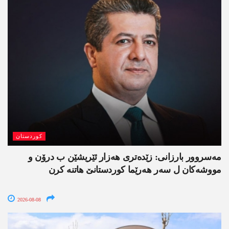
کوردستان
مەسروور بارزانی: زێدەتری ھەزار ئێریشێن ب درۆن و
مووشەکان ل سەر ھەرێما کوردستانێ ھاتنە کرن
2026-08-08