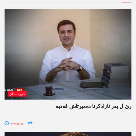
کوردستان
رێ ل بەر ئازادکرنا دەمیرتاش ڤەدبە
2026-08-08