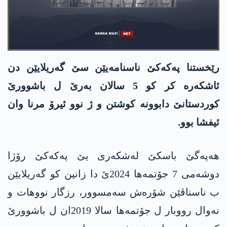
رێخستنا په‌كه‌كێ ناسنامەیێن سێ گەریلایێن دن
ئاشكه‌ره‌ كر كو 5 سالان به‌رێ ل باشوورێ
كوردستانێ دابوونه‌ كوشتن و ژ نوو ئیرۆ مرنا وان
ئیفشا بوو.
هه‌په‌گێ باسكێ له‌شكه‌ری یێ په‌كه‌كێ رۆژا
دوشه‌می 7 جۆتمه‌ها 2024ێ دا زانین کو گەریلایێن
ب ناسناڤێن شۆره‌ش سه‌مسوور، رزگار نووهات و
نه‌وال رووبار ل جۆتمه‌ها سالا 2019ان ل باشوورێ