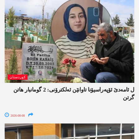
کوردستان
ل ئامەدێ ئۆپەراسیۆنا تاوانێن ئەلکترۆنی: 2 گومانبار ھاتن
گرتن
2026-08-08