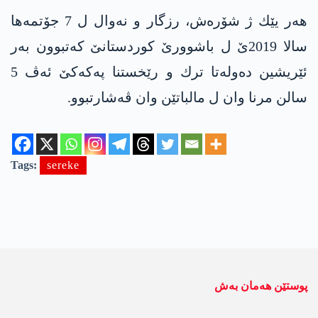
هه‌ر یێك ژ شۆره‌ش، رزگار و نه‌وال ل 7 جۆتمه‌ها
سالا 2019ێ ل باشوورێ كوردستانێ كه‌تبوون به‌ر
ئێریشین ده‌وله‌تا ترك و رێخستنا په‌كه‌كێ ئه‌ڤ 5
سالن مرنا وان ل مالباتێن وان ڤه‌شارتبوو.
Tags:
sereke
پوستێن ھەمان بەش