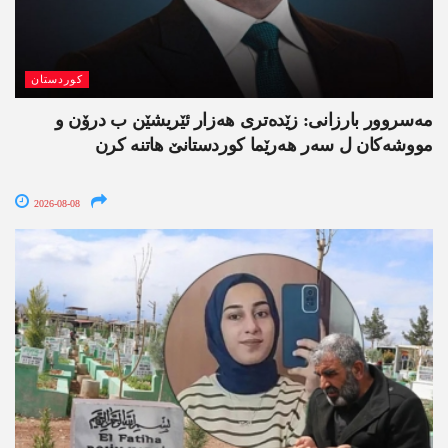
کوردستان
مەسروور بارزانی: زێدەتری ھەزار ئێریشێن ب درۆن و
مووشەکان ل سەر ھەرێما کوردستانێ ھاتنە کرن
2026-08-08