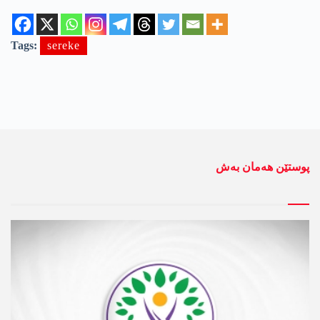
Tags:
sereke
پوستێن ھەمان بەش