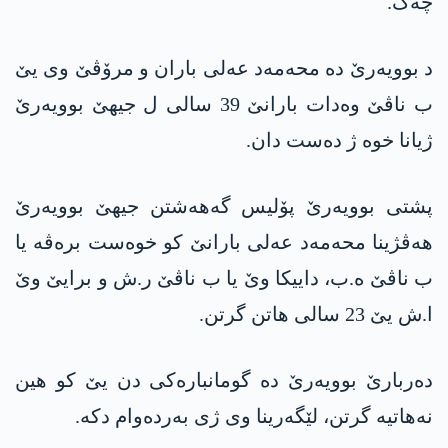
چەک.
د بوویەرێ دە محەمەد عەلی باران و مرۆڤێ وی یێ
ب ناڤێ وەدات بارانێ 39 سالی ل جیھێ بوویەرێ
ژیانا خوە ژ دەست دان.
پشتی بوویەرێ پۆلیس گەھەشتن جیھێ بوویەرێ
ھەڤژینا محەمەد عەلی بارانێ کو خوەست برەڤە یا
ب ناڤێ ە.ب، داییکا وێ یا ب ناڤێ ر.ش و برایێ وێ
ا.ش یێ 23 سالی ھاتن گرتن.
دەربارێ بوویەرێ دە گومانبارەکی دن یێ کو ھین
نەھاتیە گرتن، لێگەرینا وی ژی بەردەوام دکە.