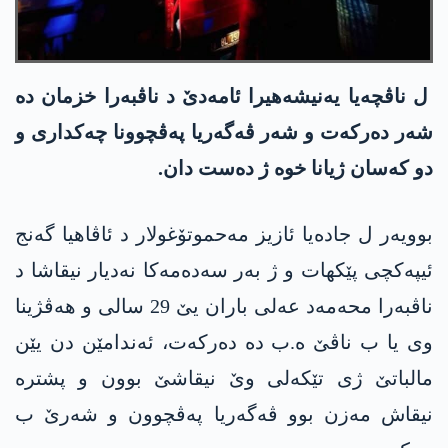
ل ناڤچەیا یەنیشەھیرا ئامەدێ د ناڤبەرا خزمان دە
شەر دەرکەت و شەر ڤەگەریا پەڤچوونا چەکداری و
دو کەسان ژیانا خوە ژ دەست دان.
بوویەر ل جادەیا ئازیز مەحموتۆغولار د ئاڤاھیا گەنج
ئیپەکچی پێکھات و ژ بەر سەدەمەکا نەدیار نیقاشا د
ناڤبەرا محەمەد عەلی باران یێ 29 سالی و ھەڤژینا
وی یا ب ناڤێ ە.ب دە دەرکەت، ئەندامێن دن یێن
مالباتێ ژی تێکەلی وێ نیقاشێ بوون و پشترە
نیقاش مەزن بوو ڤەگەریا پەڤچوون و شەرێ ب