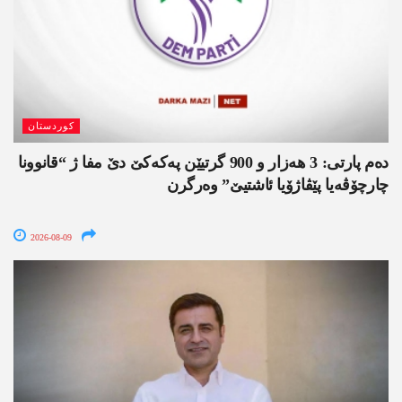
کوردستان
دەم پارتی: 3 ھەزار و 900 گرتیێن پەکەکێ دێ مفا ژ “قانوونا
چارچۆڤەیا پێڤاژۆیا ئاشتیێ” وەرگرن
2026-08-09