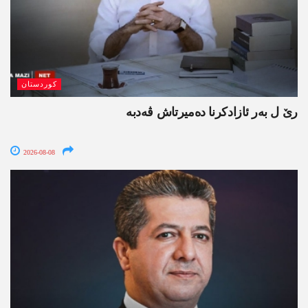
کوردستان
رێ ل بەر ئازادکرنا دەمیرتاش ڤەدبە
2026-08-08