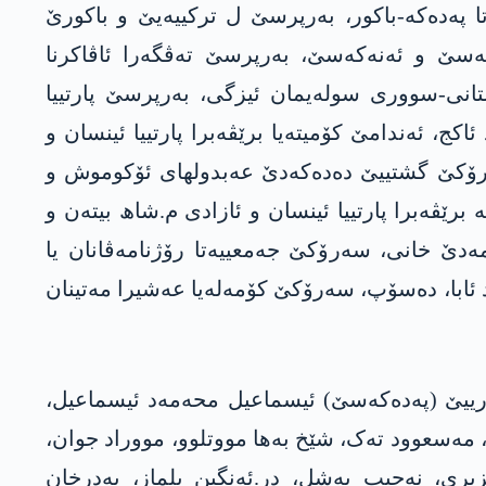
ا پەدەکە-باکور، بەرپرسێ ل ترکییەیێ و باکورێ
کەسێ و ئەنەکەسێ، بەرپرسێ تەڤگەرا ئاڤاکرنا
ستانی-سووری سولەیمان ئیزگی، بەرپرسێ پارتییا
ئەندامێ کۆمیتەیا برێڤەبرا پارتییا ئینسان و
ەرۆکێ گشتییێ دەدەکەدێ عەبدولھای ئۆکوموش و
رێڤەبرا پارتییا ئینسان و ئازادی م.شاھ بیتەن و
مەدێ خانی، سەرۆکێ جەمعییەتا رۆژنامەڤانان یا
 ئایدۆگان، کۆمەلەیا نووبھار، ھەیەتا ئینسیاتیفا ھەفسا 5 نۆلوویێ، بەرپرسێ THİV مووراد ئابا، دەسۆپ، سەرۆکێ کۆمەلەیا عەشیرا مەتینان
ورییێ (پەدەکەسێ) ئیسماعیل محەمەد ئیسماعیل،
ای، مەسعوود تەک، شێخ بەھا مووتلوو، مووراد جوان،
یری، نەجیب یەشل، در.ئەنگین یلماز، بەدرخان