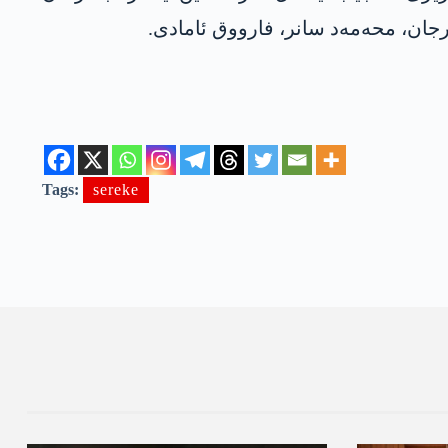
جان، محەمەد سانر، فارووق ئامادی.
Tags:
sereke