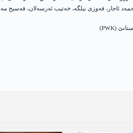
مەد ئاجار، فەوزی بیلگە، خەتیب ئەرسەلان، فەسیح مەر
نێ (PWK)