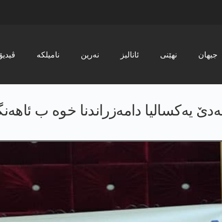
جیھان
نھێنی
ئانالیز
نەرین
نامیلکە
ڤیدیۆ
امەدێ یەکسالیا دامەزراندنا خوە ب ئاهە