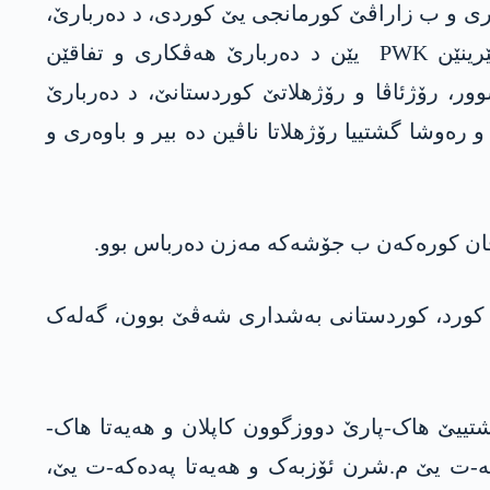
ئاخافتنا م.سەلیم ئووزوون، سەرۆکێ گشتی یێ PWK موستەفا ئۆزچەلیک، پاستایا یەکسالییا PWK بری و ب زاراڤێ کورمانجی یێ کوردی، د دەربارێ،
پێڤاژۆیا دامەزراندنا PWK و گرینگییا PWK د مەشا یەکتییێن رێخستنی و سییاسی دە ئاگاھداری دا، نێرینێن PWK یێن د دەربارێ ھەڤکاری و تفاقێن
ور، رۆژئاڤا و رۆژھلاتێ کوردستانێ، د دەربارێ
و رەوشا گشتییا رۆژھلاتا ناڤین دە بیر و باوەری و
ن کورد، کوردستانی بەشداری شەڤێ بوون، گەلەک
 سڤیل بەشداری شاھییا یەکسالییا PWK بوون: سەرۆکێ گشتییێ ھاک-پارێ دووزگوون کاپلان و ھەیەتا ھاک-
-ت یێ م.شرن ئۆزبەک و ھەیەتا پەدەکە-ت یێ،