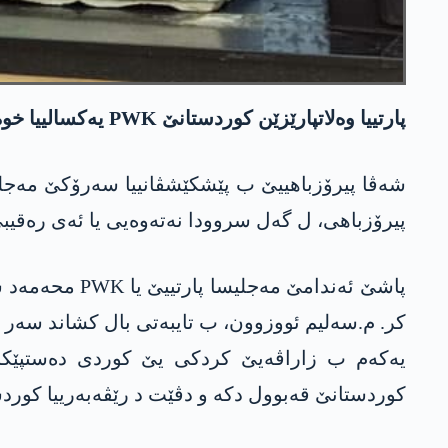
پارتییا وەلاتپارێزێن کوردستانێ PWK یەکسالییا خوە، ل ئامەدێ ب ئاهەنگەکا جەماوەری پیرۆز کر.
پیرۆزباھی، ل گەل سروودا نەتەوەیی یا ئەی رەقیب
کوردستانێ قەبوول دکە و دڤێت د رێڤەبەرییا کوردس