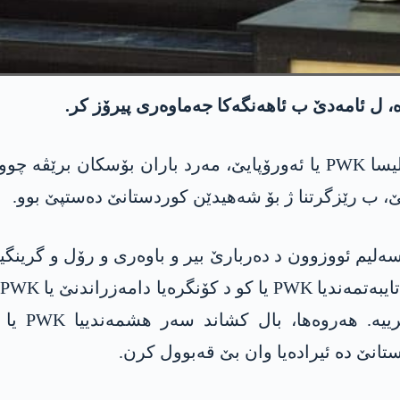
شەڤا پیرۆزباھییێ ب پێشکێشڤانییا سەرۆکێ مەجلیسا PWK یا ئەورۆپایێ، 
ێ، ب رێزگرتنا ژ بۆ شەھیدێن کوردستانێ دەستپێ بوو.
یەکەم ب ز
تانێ دە ئیرادەیا وان بێ قەبوول کرن.