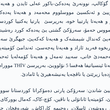
گۆکالپ، نوونەرێ پەدەکێ-باکور عەلی ئایدن و ھەیەت
ورییێ و ئەنکسیێ مووسلووم محەمەد و ھەیەتا پەدە
 ھەیەتا پارتییا خوە، بەرپرسێ پارتیا یەکتییا کورد
س حەمۆ، سەرۆکێ گشتی یێ پەدەکە کورد رەشید ئاکج، 
کەکەپێ کەندال شیمشەک و ھەیەتا کەکەپێ، جیھگرێ س
وە فەرید ئازاد و ھەیەتا پەجەسێ، ئەندامێ کۆمیتەیە ب
 ئەحمەدێ خانی، سەیید تەمەل و ھەیەتا کۆمەلەیا ئەح
ئاناتۆلییایێ جەمیل
دەیا زیرێتێ یا ناڤچەیا یەنیشەھیرێ یا ئامادێ.
اھییێ شاندن: سەرۆکێ پارتی دەمۆکراتا کوردستانا سو
یێ، کۆمیتەیا ئاناتۆلی یا ناڤین، کۆچ-کاک، کەمال بوورک
ج، رووشەن ئاسلان، رەحیمە کاراکاش، شەرەفخان جز