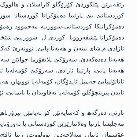
رێڤەبرێن پێلکوردێ کۆرۆگلو کاراسلان و ھالووک 
کوردستانێ یێ پارتییا دەمۆکراتا کوردستانا س
دەمۆکراتیکا کوردستانی-سوورییە مەحموود رەمۆ و
دەمۆکراتا پێشڤەروویا کوردی ل سوورییێ شێخموو
ئازادی م.شاھ بیتەن و ھەیەتا پایێ، نوونەرێ 
ھەیەتا دەدەکەدێ، سەرۆکێ پلاتفۆرما جوانێن سەربخ
ھەیەتا پایێ، پارتییا ئازادی، سەرۆکێ کۆمەلەیا
ئایدن پیرینچۆگلو، کۆمەلەیا تەقاویدان یا باتمانێ، ئۆ
پارتی، دەزگەھ و کەسایەتێن کو پەیامێن پیرۆزب
مەجلیسا پارتیا وەلاتپارێزێن کوردستانی یا ئەورۆپا
عۆسمان ئایتار، سەلاحەدین بوولووت، زییا ئاڤ