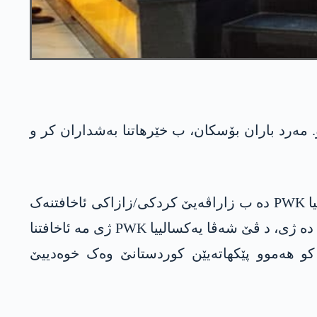
مەرد باران بۆسکان برێڤە چوو. مەرد باران بۆسکان، ب خێرھاتنا بەشداران کر و
پاشێ ئەندامێ مەجلیسا پارتییێ یا PWK محەمەد سەلیم ئووزوون د دەربارێ بیر و باوەری و رۆل و گرینگییا PWK دە ب زاراڤەیێ کردکی/زازاکی ئاخافتنەک
کر. م.سەلیم ئووزوون، ب تایبەتی بال کشاند سەر تایبەتمەندیا PWK یا کو د کۆنگرەیا دامەزراندنێ یا PWK دە ژی، د ڤێ شەڤا یەکسالییا PWK ژی مە ئاخافتنا
اراڤەیێ کردکی یێ کوردی دەستپێکرییە. ھەروەھا، بال کشاند سەر ھشمەندییا PWK یا کو ھەموو پێکھاتەیێن کوردستانێ وەک خوەدییێ