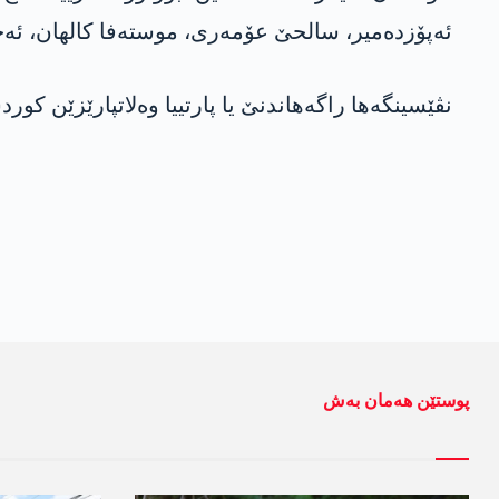
ئەپۆزدەمیر، سالحێ عۆمەری، موستەفا کالھان، ئەح
نڤێسینگەها راگەھاندنێ یا پارتییا وەلاتپارێزێن کوردستا
پوستێن ھەمان بەش