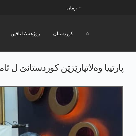
زمان
⌂
کوردستان
رۆژھەلاتا ناڤین
پارتییا وەلاتپارێزێن کوردستانێ ل ئ