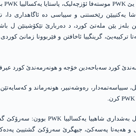
پشتی 
ن بلەز یێن ملەتێ کورد، د دەربارێ تێکۆشینێن ل باشو
ا ترکییەیێ، گرینگییا ئاخافتن و فێربوونا زمانێ کوردی 
، سییاسەتمەدار، رەوشەنبیر، ھونەرماند و کەسایەتێ
ئەڤ پارتی و گرووبێن سییاسی و دەزھەگێن
 و ھەیەتا پەسەکێ، جیھگرێ سەرۆکێ گشتییێ پەدەکە