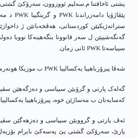
ستراتەژیکیێن کوردستانی، ھەڤخەباتێن ژ داخوازێ
گەنگەشییێن ل سەر قانوونا بنگەھینەکا نوویا دەولەت
سییاسەتا PWK ئانی زمان.
شەڤا پیرۆزباھییا یەکسالییا PWK ب موزیکا ھونەرمەندێ کورد سەباحەدین خۆجە و ھونەرمەندێ کورد عیرفان کورەکەن ب جۆشەکە مەزن دەرباس بوو.
گەلەک پارتی و گرۆبێن سییاسی و دەزگەھێن سڤیل
کەسایەتان ب مەساژێن خوە، پیرۆزباھییا یەکسالییا PWK کرن.
پارێ، سەرۆکێ گشتی یێ پەسەکێ بایرام بۆزیەل