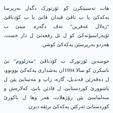
هات تەسبیتکرن کو ئۆزتورک دگەل به‌رپرسا
په‌كه‌كێ یا ب ناڤێ ڤیدان فاتێ یا ب کۆدناڤێ
“زەلال عەفرین” تەڤ دگەرە. میتێ ب
ئۆپەراسیۆنەکێ کو ل تل رفعەتێ ل دار خست،
هه‌ردو بەرپرسێن په‌كه‌كێ كوشن.
حوسەین ئۆزتورک ب کۆدناڤێ “مەزلووم” تێ
ناسكرن کو سالا 1994ان بەشداری په‌كه‌كێ بووبوو،
ل دەڤەرێن قەندیل، گارە، زاپ و مەتینایێ یێن ل
باشوورێ كوردستانێ، ل قادێن بانێ، کەلارەش و
سەلماسێ یێن رۆژهلات، هەر وها ل باكورێ
كوردستانێ ئه‌ركێن په‌كه‌كێ برێڤه‌ دبرن.