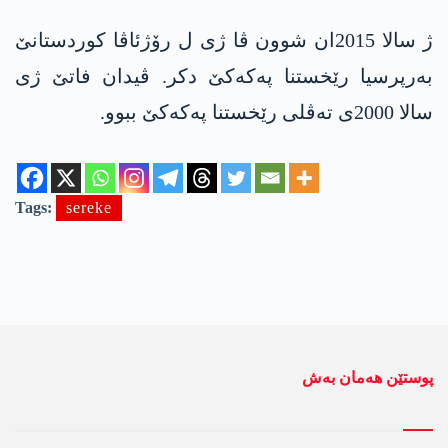
ژ سالا 2015ان شوون ڤا ژی ل رۆژئاڤا كوردستانێ
بەرپرسیا رێخستنا په‌كه‌كێ دکر. ڤیدان فاتێ ژی
سالا 2000ی ته‌ڤلی رێخستنا په‌كه‌كێ ببوو.
Tags:
sereke
پوستێن ھەمان بەش