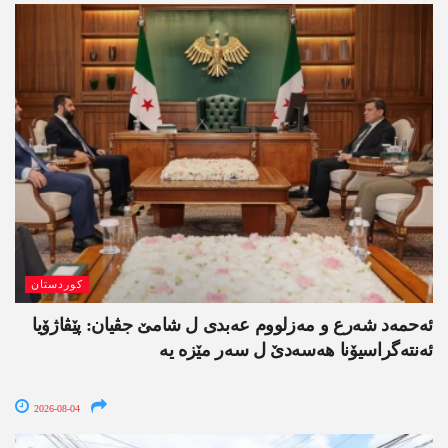
کوردستان
ئەحمەد شەرع و مەزلووم عەبدی ل شامێ جڤیان: پێڤاژۆیا
ئەنتەگراسیۆنا ھەسەدێ ل سەر مێزە یە
2026-08-04