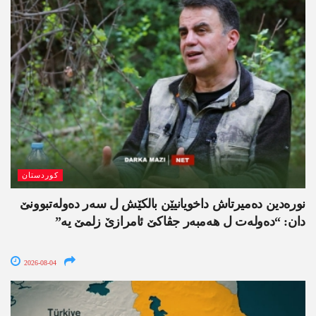
کوردستان
نورەدین دەمیرتاش داخویانیێن بالکێش ل سەر دەولەتبوونێ
دان: “دەولەت ل ھەمبەر جڤاکێ ئامرازێ زلمێ یە”
2026-08-04