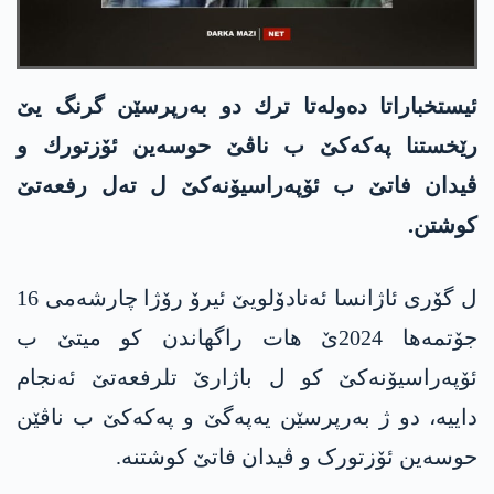
ئیستخباراتا ده‌وله‌تا ترك دو به‌رپرسێن گرنگ یێ
رێخستنا په‌كه‌كێ ب ناڤێ حوسه‌ین ئۆزتورك و
ڤیدان فاتێ ب ئۆپەراسیۆنەکێ ل تەل رفعەتێ
كوشتن.
ل گۆری ئاژانسا ئه‌نادۆلویێ ئیرۆ رۆژا چارشه‌می 16
جۆتمه‌ها 2024ێ هات راگهاندن كو میتێ ب
ئۆپه‌راسیۆنه‌كێ كو ل باژارێ تلرفعه‌تێ ئه‌نجام
داییه‌، دو ژ به‌رپرسێن یه‌په‌گێ و په‌كه‌كێ ب ناڤێن
حوسەین ئۆزتورک و ڤیدان فاتێ كوشتنه‌.