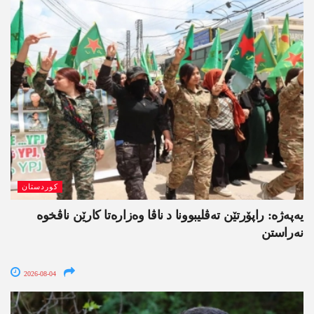
کوردستان
یەپەژە: راپۆرتێن تەڤلیبوونا د ناڤا وەزارەتا کارێن ناڤخوە
نەراستن
2026-08-04