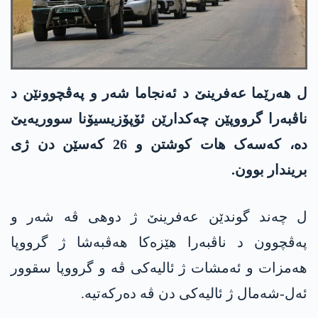
ل ھەرێما عەفرینێ د ئەنجاما شەر و پەڤچوونێن د
ناڤبەرا گرووپێن چەکدارێن ئۆپۆزیسیۆنا سووریەیێ
دە، کەسەک ھات کوشتن و 26 کەسێن دن ژی
بریندار بوون.
ل چەند گوندێن عەفرینێ ژ دوھی ڤە شەر و
پەڤچوون د ناڤبەرا ھێزەکا ھەڤبەشا ژ گرووپا
ھەمزات و ئەمشات ژ ئالیەکی ڤە و گرووپا سقوور
ئەل-شەمال ژ ئالیەکی دن ڤە دەرکەتیە.