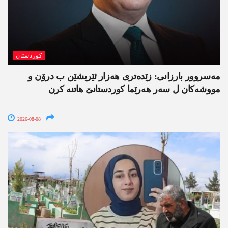
کوردستان
مەسروور بارزانی: زێدەتری ھەزار ئێریشێن ب درۆن و
مووشەکان ل سەر ھەرێما کوردستانێ ھاتنە کرن
2026-08-08