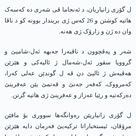
ل گۆری زانیاریان، د ئەنجاما ڤی شەری دە کەسەک
ھاتیە کوشتن و 26 کەس ژی بریندار بوونە کو د ناڤا
وان دە ژن و زارۆک ژی ھەنە.
شەر و پەڤچوون د ناڤبەرا جەبھە ئەل-شامیێ و
گرووپا سقور ئەل-شەمال ژ ئالیەکی و ھێزێن
ھەڤبەش ژ ئالیێ دن ڤە ل گوندێن عەلی کەرا،
کەمرووک، کەفەر جەنێ و قەتمێ یێن عەفرینێ
دەرکەتیە و رێیا عەزاز و عەفرینێ ژی ھاتیە گرتن.
ل گۆری زانیاریێن رەوانگەھا سووری بۆ مافێن
مرۆڤان، ئیستخباراتا ترکیەیێ فەرمان دایە ھێزێن