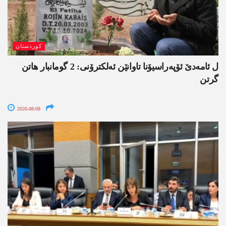
کوردستان
ل ئامەدێ ئۆپەراسیۆنا تاوانێن ئەلکترۆنی: 2 گومانبار ھاتن
گرتن
2026-08-08