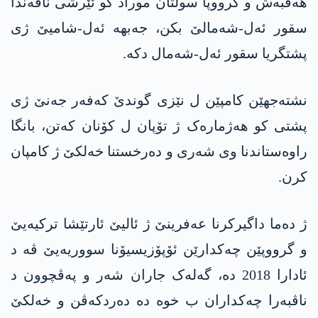
ھەڤبەش و گرووپا سولتان موراد کو ئێرشی ناڤەندا
سقور ئەل-شەمالێ بکن، جەبھە ئەل-شامیێ ژی
پشتگریا سقور ئەل-شەمال دکە.
نشتەجھێن کامپێن ل نێزی گوندێ کەفەر جەنێ ژی
پشتی کو ھەژمارەک ژ تۆپان ل کۆنان کەتن، بانگا
راوەستاندنا وی شەری و دەرخستنا خەلکێ ژ کامپان
کرن.
ژ دەما داگیرکرنا عەفرینێ ژ ئالیێ ئارتێشا ترکیەیێ
و گرووپێن چەکدارێن ئۆپۆزیسیۆنا سووریەیێ ڤە د
ئادارا 2018 دە، گەلەک جاران شەر و پەڤچوون د
ناڤبەرا چەکداران ب خوە دە دەردکەڤن و خەلکێ