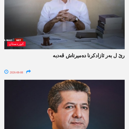
کوردستان
رێ ل بەر ئازادکرنا دەمیرتاش ڤەدبە
2026-08-08