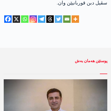
سڤیل دبن قوربانیێن وان.
پوستێن ھەمان بەش