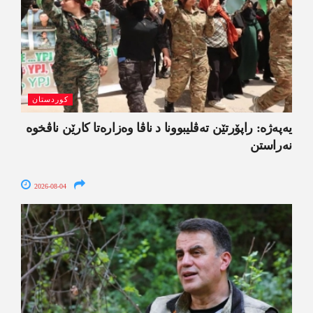
کوردستان
یەپەژە: راپۆرتێن تەڤلیبوونا د ناڤا وەزارەتا کارێن ناڤخوە
نەراستن
2026-08-04