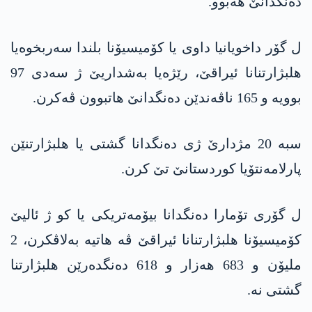
دەنگدانێ ھەبوو.
ل گۆر داخویانیا داوی یا کۆمیسیۆنا بلندا سەربخوەیا
ھلبژارتنانا ئیراقێ، رێژەیا بەشداریێ ژ سەدی 97
بوویە و 165 ناڤەندێن دەنگدانێ ھاتبوون ڤەکرن.
سبە 20 مژدارێ ژی دەنگدانا گشتی یا ھلبژارتنێن
پارلامەنتۆیا کوردستانێ تێ کرن.
ل گۆری تۆمارا دەنگدانا بیۆمەتریکی یا کو ژ ئالیێ
کۆمیسیۆنا ھلبژارتنانا ئیراقێ ڤە ھاتیە بەلاڤکرن، 2
ملیۆن و 683 ھەزار و 618 دەنگدەرێن ھلبژارتنا
گشتی نە.