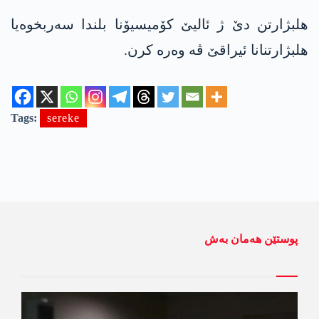
ھلبژارتن دێ ژ ئالیێ کۆمیسیۆنا بلندا سەربخوەیا
ھلبژارتنانا ئیراقێ ڤە وەرە کرن.
Tags:
sereke
پوستێن ھەمان بەش