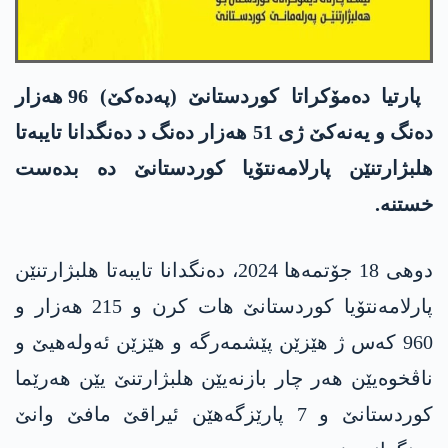
پارتیا دەمۆکراتا کوردستانێ (پەدەکێ) 96 ھەزار
دەنگ و یەنەکێ ژی 51 ھەزار دەنگ د دەنگدانا تایبەتا
ھلبژارتنێن پارلامەنتۆیا کوردستانێ دە بدەست
خستنە.
دوھی 18 جۆتمەھا 2024، دەنگدانا تایبەتا ھلبژارتنێن
پارلامەنتۆیا کوردستانێ ھات کرن و 215 ھەزار و
960 کەس ژ ھێزێن پێشمەرگە و ھێزێن ئەولەھیێ و
ناڤخوەیێن ھەر چار بازنەیێن ھلبژارتنێ یێن ھەرێما
کوردستانێ و 7 پارێزگەھێن ئیراقێ مافێ وانێ