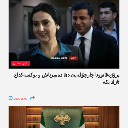
کوردستان
پرۆژەقانوونا چارچۆڤەیێ دێ دەمیرتاش و یوکسەکداغ
ئازاد بکە
2026-08-06