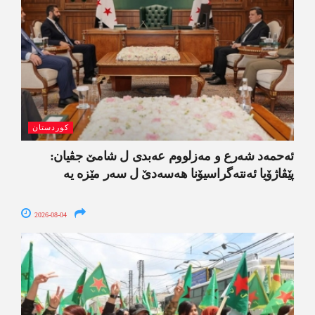
کوردستان
ئەحمەد شەرع و مەزلووم عەبدی ل شامێ جڤیان:
پێڤاژۆیا ئەنتەگراسیۆنا ھەسەدێ ل سەر مێزە یە
2026-08-04