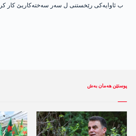
ب ئاوایەکی رێخستنی ل سەر سەختەکاریێ کار کری
پوستێن ھەمان بەش