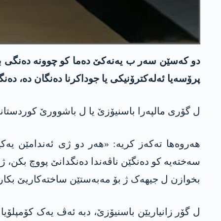
دو کەسێن سەر ب یه‌نه‌كێ دەما کو چوونە دەنگی بد
پرۆسەیا ئەلەکترۆنیکی یا جوداکرنا دەنگان دە، دە
ل گۆری مالپه‌را باسنیۆزێ یا ل باشوورێ كوردستا
هەروه‌ها تەکه‌ز کریە: «هەر دو ژی ئەندامێن یەکیت
سەختەیە کو دەنگێن ناڤەندا دەنگدانێ پووچ بکن، ژ بە
بخوازن ل جیهەک ژ بۆ مەبەستێن ساخته‌كاریێ بکار 
ل گۆر زانیاریێن باسنیۆزێ، دبه‌ ئەڤ یەک کۆمپلۆیا