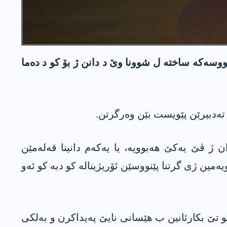
ووسەکە ساختە ل شوونا وێ د دانن ژ بۆ کو د دەما
تەدبیرێن پێویست بێن وەرگرتن.
وان ژ ڤێ یەکێ هەبوویە، یا یەکەم دانینا قەلەمێن
یەمین ژی گرتنا پێنووسێن ئۆریژینالە کو دبە کو ئەو
کو تێ بکارئانین ب هێسانی نایێ پەیداکرن و بەلکی