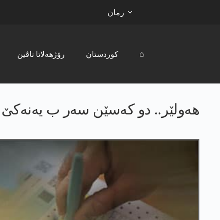
زمان
⌂
کوردستان
رۆژھەلاتا ناڤین
هه‌ولێر.. دو کەسێن سەر ب یه‌نه‌كێ 