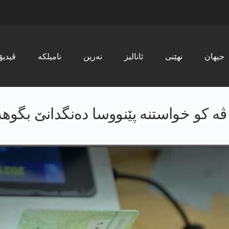
جیھان
نھێنی
ئانالیز
نەرین
نامیلکە
ڤیدیۆ
ڤه‌ کو خواستنە پێنووسا دەنگدانێ بگوه