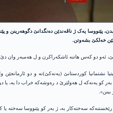
ن، پێنووسا یەک ژ ناڤەندێن دەنگدانێ دگوهەرینن و پێن
نگێن خەلکێ بشەوتن.
نێ، ئەو دو کەس هاتنە ئاشکەراکرن و ل هەمبەر وان دێ 
یا نشتمانیا کوردستانێ (یه‌نه‌كێ)نە و دو ئارمانجێن 
ر کو یه‌نه‌كه‌ ل هەولێرێ د رەوشەکە خراب دا یە، یا دو
بینن».
 رێخستنەکە سەختەکار بە، ژ بەر کو پێنووسا سەختە یا 