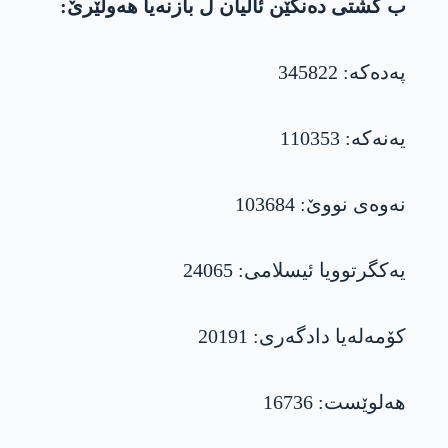
ب گشتی دەنگێن ئالیان ل بازنەیا ھەولێرێ:
پەدەکە: 345822
یەنەکە: 110353
نەوەی نووێ: 103684
یەکگرتوویا ئیسلامی: 24065
کۆمەلەیا دادگەری: 20191
ھەلوێست: 16736