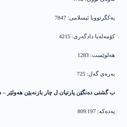
یەکگرتوویا ئیسلامی: 7847
کۆمەلەیا دادگەری: 4215
ھەلوێست: 1283
بەرەی گەل: 725
ب گشتی دەنگێن پارتیان ل چار بازنەیێن ھەولێر – 
پەدەکە: 809.197