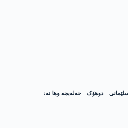
سلێمانی – دوھۆک – حەلەبجە وھا نە: