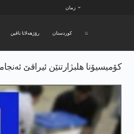
زمان
⌂
کوردستان
رۆژھەلاتا ناڤین
کۆمیسیۆنا ھلبژارتنێن ئیراقێ ئەنجام