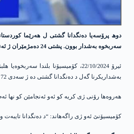
دوھ پرۆسەیا دەنگدانا گشتی ل ھەرێما کوردستان
سەربخوە بەشدار بوون. پشتی 24 دەمژمێران ژ ئەنجاما ھلبژارتنێ، کۆمیسیۆنێ د جڤینا چاپەمەنیێ دە ئەنجاما داوی یا دەنگدانا گشتی راگەھاند.
ئیرۆ 22/10/2024، کۆمیسیۆنا بلندا سە
بەشداریکرنا گەل د دەنگدانا گشتی دە ژ سەدی 72 بوویە.”
ھەروەھا رۆنی ژی کریە کو ئەو ئەنجامێن کو نھا ئەم رادگەھینن ژ سەدی99.63 یا دەنگانە و ئەن
کۆمیسیۆنێ ئەو ژی راگەھاند: “د دەنگدانا تایبەت و گشتی دە 2 میلیۆن و 87 ھەزار و 972 