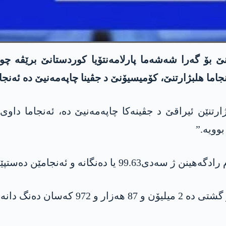
ێ بۆ گەرا شەشەما پارلامەنتۆیا کوردستانێ برێڤە چو
ربخوەیا ھلبژارتنێن ئیراقێ د جڤینەکا چاپەمەنیێ دە، ئەنجاما
جامێن دەستپێکێنە و گلی لێ نایێ کرن.
کەسان دەنگ دانە.”