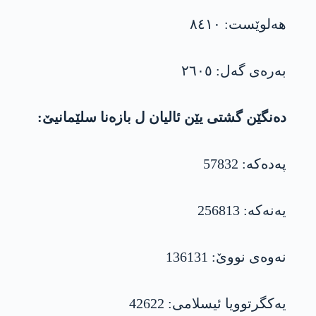
ھەلوێست: ٨٤١٠
بەرەی گەل: ٢٦٠٥
دەنگێن گشتی یێن ئالیان ل بازەنا سلێمانیێ:
پەدەکە: 57832
یەنەکە: 256813
نەوەی نووێ: 136131
یەکگرتوویا ئیسلامی: 42622