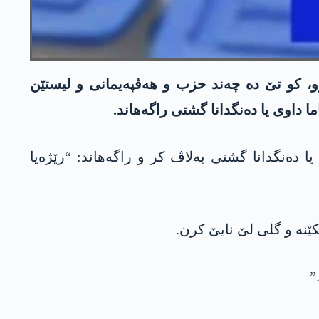
و، کو تێ دە چەند حزب و ھەڤپەیمانی و لیستێن
 داوی یا دەنگدانا گشتی بەلاڤ کر و راگەھاند: “رێژەیا