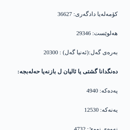
کۆمەلەیا دادگەری: 36627
ھەلوێست: 29346
بەرەی گەل:(ئەنیا گەل) : 20300
دەنگدانا گشتی یا ئالیان ل بازنەیا حەلەبجە:
پەدەکە: 4940
یەنەکە: 12530
نەوەی نووێ: 4732