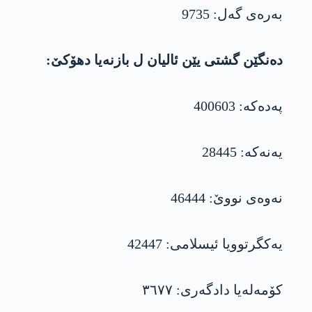
بەرەی گەل: 9735
دەنگێن گشتی یێن ئالیان ل بازنەیا دھۆکێ:
پەدەکە: 400603
یەنەکە: 28445
نەوەی نووێ: 46444
یەکگرتوویا ئیسلامی: 42447
کۆمەلەیا دادگەری: ٣٦٧٧