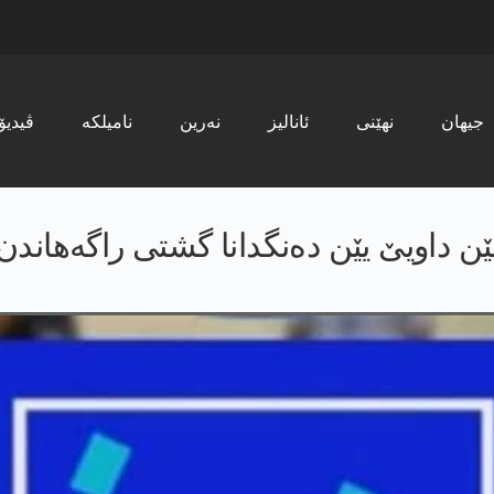
جیھان
نھێنی
ئانالیز
نەرین
نامیلکە
ڤیدیۆ
ێن داویێ یێن دەنگدانا گشتی راگەھاندن