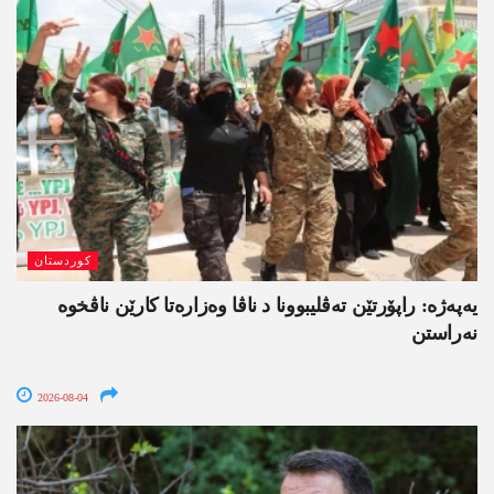
کوردستان
یەپەژە: راپۆرتێن تەڤلیبوونا د ناڤا وەزارەتا کارێن ناڤخوە
نەراستن
2026-08-04