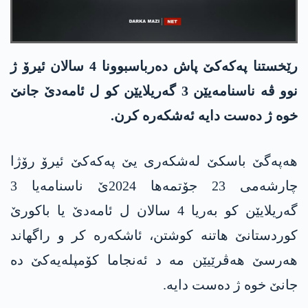
رێخستنا په‌كه‌كێ پاش ده‌رباسبوونا 4 سالان ئیرۆ ژ
نوو ڤه‌ ناسنامەیێن 3 گەریلایێن کو ل ئامەدێ جانێ
خوە ژ دەست دایە ئەشکەرە کرن.
هه‌په‌گێ باسكێ له‌شكه‌ری یێ په‌كه‌كێ ئیرۆ رۆژا
چارشه‌می 23 جۆتمه‌ها 2024ێ ناسنامه‌یا 3
گه‌ریلایێن كو به‌ریا 4 سالان ل ئامه‌دێ یا باكورێ
كوردستانێ هاتنه‌ كوشتن، ئاشكه‌ره‌ كر و راگهاند
هه‌رسێ هه‌ڤرێیێن مه‌ د ئەنجاما کۆمپلەیەکێ دە
جانێ خوە ژ دەست دایە.