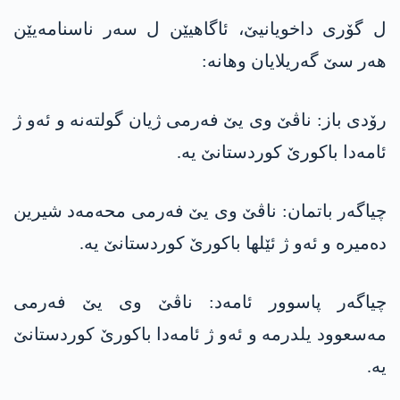
ل گۆری داخویانیێ، ئاگاهیێن ل سەر ناسنامەیێن
هەر سێ گەریلایان وهانە:
رۆدی باز: ناڤێ وی یێ فەرمی ژیان گولتەنە و ئەو ژ
ئامەدا باکورێ کوردستانێ یە.
چیاگەر باتمان: ناڤێ وی یێ فەرمی محه‌مه‌د شیرین
دەمیرە و ئەو ژ ئێلها باکورێ کوردستانێ یە.
چیاگەر پاسوور ئامەد: ناڤێ وی یێ فەرمی
مه‌سعوود یلدرمە و ئەو ژ ئامەدا باکورێ کوردستانێ
یە.