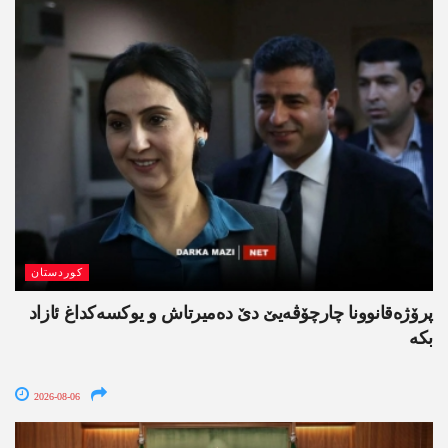
کوردستان
پرۆژەقانوونا چارچۆڤەیێ دێ دەمیرتاش و یوکسەکداغ ئازاد
بکە
2026-08-06