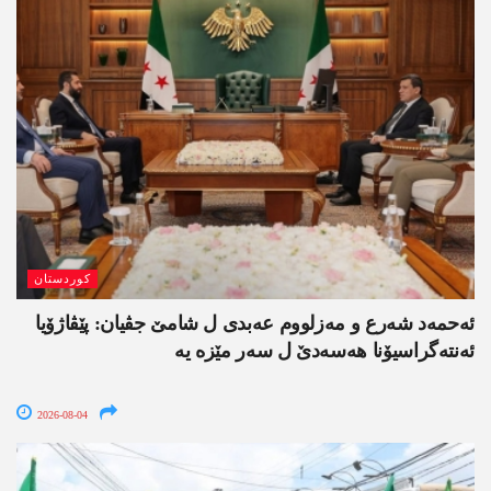
کوردستان
ئەحمەد شەرع و مەزلووم عەبدی ل شامێ جڤیان: پێڤاژۆیا
ئەنتەگراسیۆنا ھەسەدێ ل سەر مێزە یە
2026-08-04