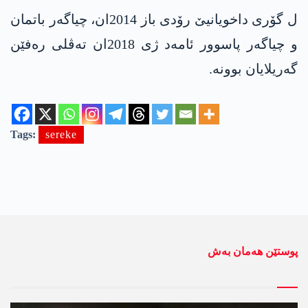
ل گۆری داخویانیێ رۆدی باز 2014ان، چیاگەر باتمان
و چیاگەر پاسوور ئامەد ژی 2018ان تەڤلی رەفێن
گەریلایان بوونە.
Tags:
sereke
پوستێن ھەمان بەش