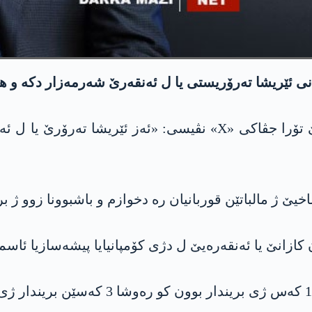
ئێریشا تەرۆریستی یا ل ئەنقەرێ شەرمەزار دکە و هەڤخە
سەرۆکوەزیر مەسروور بارزانی ل هەژمارا خوەیێ تۆرا جڤاکی «X» 
ژ مالباتێن قوربانیان رە دخوازم و باشبوونا زوو ژ بری
ن کازانێ یا ئەنقەرەیێ ل دژی کۆمپانیایا پیشەسازیا ئ