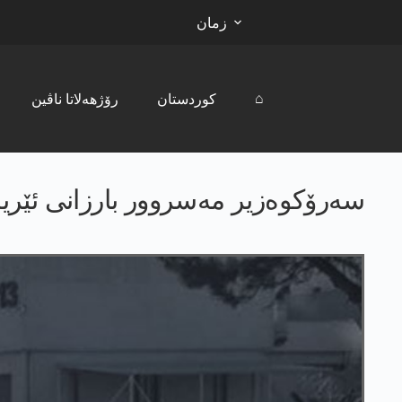
زمان
⌂
کوردستان
رۆژھەلاتا ناڤین
سەرۆکوەزیر مەسروور بارزانی ئێری