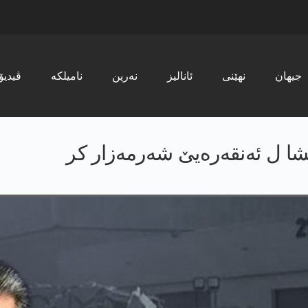
جیھان
نھێنی
ئانالیز
نەرین
نامیلکە
ڤیدیۆ
شا ل ئەنقەرەیێ شەرمەزار کر