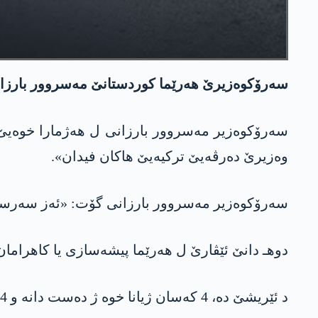
سەرۆکوەزیرێ هەرێما کوردستانێ مەسروور بارزانی 
وەزیرێ دەرڤەیێ ترکیەیێ هاکان فیدان».
سەرۆکوەزیر مەسروور بارزانی گۆت: «ئەز سەرساخیێ 
دوهـ دانێ ئێڤارێ ل هەرێما پیشەسازی یا کاهراما
د ئێریشێ دە، 4 کەسان ژیانا خوە ژ دەست دانە و 14 کەس ژی بریندار بوون کو رەوشا 3 کەسێن بریندار ژی گرانە.