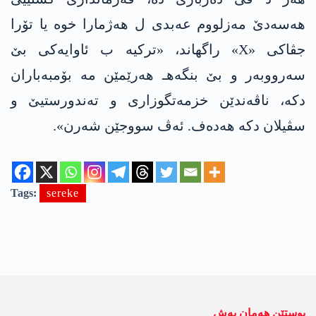
هه‌سه‌دێ مەزلووم عەبدی ل هەژمارا خوە یا تۆرا
جڤاکی «X» راگهاند، «ترکیە ب ئاوایەکی بێ
سەرووبەر و بێ بنگەهـ هەرێمێن مە بۆمبەباران
دکە، ناڤەندێن خزمەتگوزاری و تەندورستیێ و
سڤیلان دکە هەدەف. ئەڤ سووجێن شەرن».
Tags:
sereke
پوستێن ھەمان بەش