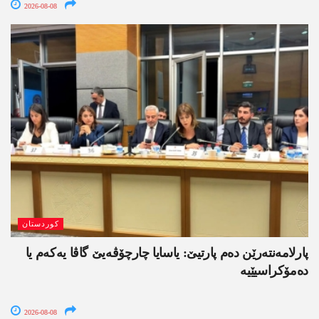
2026-08-08
کوردستان
پارلامەنتەرێن دەم پارتیێ: یاسایا چارچۆڤەیێ گاڤا یەکەم یا
دەمۆکراسیێیە
2026-08-08