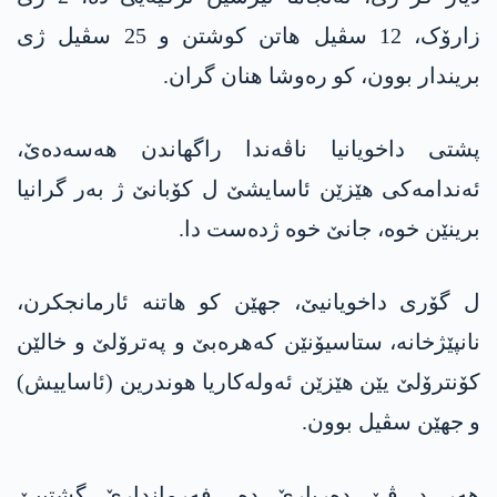
زارۆک، 12 سڤیل هاتن کوشتن و 25 سڤیل ژی
بریندار بوون، کو رەوشا هنان گران.
پشتی داخویانیا ناڤەندا راگهاندن هه‌سه‌ده‌ێ،
ئەندامەکی هێزێن ئاسایشێ ل کۆبانێ ژ بەر گرانیا
برینێن خوە، جانێ خوە ژدەست دا.
ل گۆری داخویانیێ، جهێن کو هاتنە ئارمانجکرن،
نانپێژخانە، ستاسیۆنێن کەهرەبێ و پەترۆلێ و خالێن
کۆنترۆلێ یێن هێزێن ئەولەکاریا هوندرین (ئاساییش)
و جهێن سڤیل بوون.
هەر د ڤێ دەربارێ دە، فەرماندارێ گشتییێ