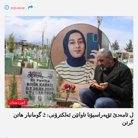
2026-08-08
کوردستان
ل ئامەدێ ئۆپەراسیۆنا تاوانێن ئەلکترۆنی: 2 گومانبار ھاتن
گرتن