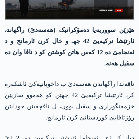
هێزێن سووریەیا دەمۆکراتیک (هه‌سه‌دێ‌) راگهاند،
ئارتێشا ترکیەیێ 42 جهـ و خال کرن ئارمانج و د
ئەنجامێ دە 12 کەس هاتن کوشتن کو د ناڤا وان دە
سڤیل هەنە.
ناڤەندا راگهاندن هه‌سه‌دێ ب داخویانیەکێ ئاشکەرە
کر، ئارتێشا ترکیەیێ 42 جهێن کو هەموو سازیێن
خزمەتگوزاری و سڤیل بوون، ل ناڤچەیێن جودایێن
رۆژئاڤایێ کوردستانێ کرن ئارمانج.
دیار کر ژی، ئەنجاما ئێرشێن ترکیەیێ دە، 2 ژێ