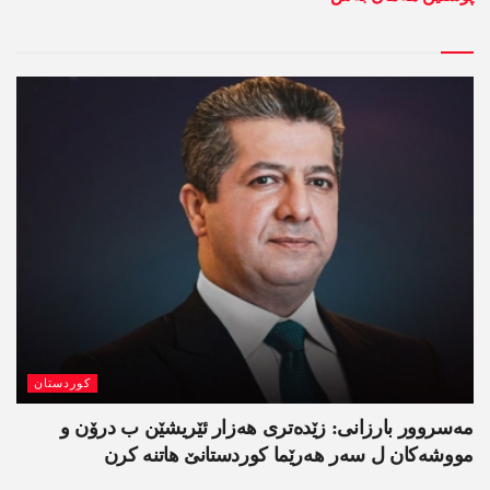
کوردستان
مەسروور بارزانی: زێدەتری ھەزار ئێریشێن ب درۆن و
مووشەکان ل سەر ھەرێما کوردستانێ ھاتنە کرن