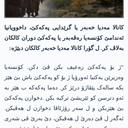
کانالا مەدیا خەبەر یا گرێدایی پەکەکێ، داخوویانیا
ئەندامێ کۆنسەیا رەڤەبەر یا پەکەکێ دوران کالکان
بەلاڤ کر. ل گۆرا کانالا مەدیا خەبەر کالکان دبێژە:
“ژ بۆ پەکەکێ زەعیف بکن ڤێ دکن. کۆنسەیا
وەزیرێن یەکتیا ئەورۆپا ژ بۆ کو پەکەکێ باش بێ ھێز
بکە سالەک پێڤاژۆ درێژ کر. دەما پەکەکە ب ھێز بە
ئەو دترسن کو ئێریشێ ترکیە بکن .دخوازن پەکەکێ
بێ ھێزبکن و ل سەر رۆژئاڤا دخوازن ل ھەڤبکن.
ئەگەر ل ڤێ دەرێ ل ھەڤبکن، دێ بەرێ ڤی شەری