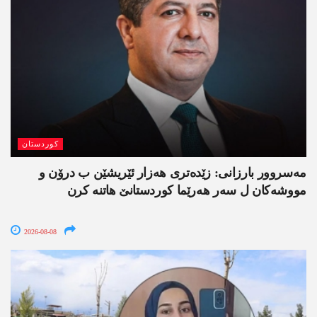
کوردستان
مەسروور بارزانی: زێدەتری ھەزار ئێریشێن ب درۆن و
مووشەکان ل سەر ھەرێما کوردستانێ ھاتنە کرن
2026-08-08