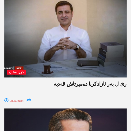
کوردستان
رێ ل بەر ئازادکرنا دەمیرتاش ڤەدبە
2026-08-08