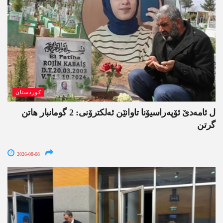
کوردستان
ل ئامەدێ ئۆپەراسیۆنا تاوانێن ئەلکترۆنی: 2 گومانبار ھاتن
گرتن
2026-08-08