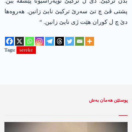
بدن ترکیێ. دێ ل ترکیێ ئۆپەراسیۆنا پێشڤە ببن.
پشتی ڤێ چ تێ سەرێ ترکیێ نایێ زانین. ھەروەھا
دێ چ ل کوران هێت ژی نایێ زانین. “
Tags:
sereke
پوستێن ھەمان بەش