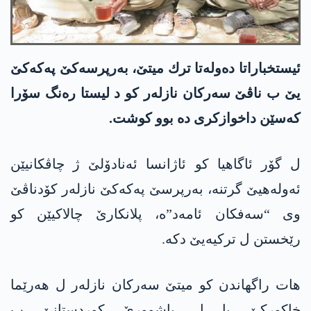
ئیستخباراتا ده‌وله‌تا ترك میتێ، به‌رپرسه‌كێ په‌كه‌كێ
یێ ب ناڤێ سەرکان نازلەر کو د لیستا ره‌نگ سۆرا
کەسێن داخوازكری ده‌ بوو كوشت.
ل گۆر ئاگاهیا کو ئاژانسا ئه‌نادۆلێ ژ چاڤکانیێن
ئەولەهیێ گرتنه‌، به‌رپرسێ په‌كه‌كێ نازلەر کۆدناڤێ
وی “سەفکان ئامەد”ە، پلانکارێ چالاکیێن كو
رێخستن ل ترکیەیێ دكه‌.
هات راگهاندن كو میتێ سه‌ركان نازله‌ر ل هه‌رێما
خاكوركێ یا ل باشوورێ كوردستانێ ب