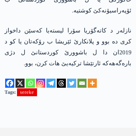
ئۆپه‌راسیۆنه‌كێ كوشتیه‌.
نازلەر د کاتەگۆریا سۆرا لیستەیا کەسێن داخواز
كری ده‌ بوو و پلانکارێ ئێریشا ب رۆکەتان یا کو د
2019ان دا ل باشوورێ كوردستانێ ل دژی
بارەگەهه‌كه‌ ئارتێشا ترکیەیێ هات کرن، بوو.
Tags:
sereke