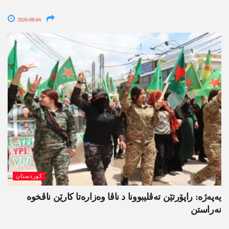
2026-08-04
کوردستان
یەپەژە: راپۆرتێن تەڤلیبوونا د ناڤا وەزارەتا کارێن ناڤخوە
نەراستن