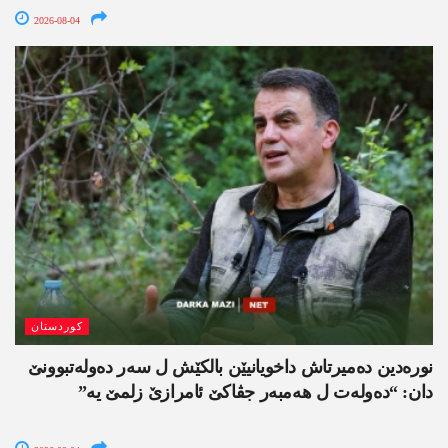
2026-08-04
کوردستان
نورەدین دەمیرتاش داخویانیێن بالکێش ل سەر دەولەتبوونێ
دان: “دەولەت ل ھەمبەر جڤاکێ ئامرازێ زلمێ یە”