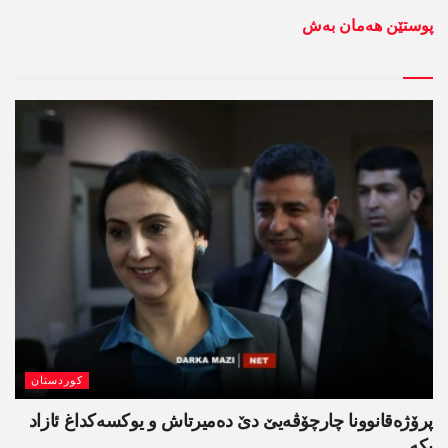
پوستێن ھەمان بەش
کوردستان
پرۆژەقانوونا چارچۆڤەیێ دێ دەمیرتاش و یوکسەکداغ ئازاد
بکە