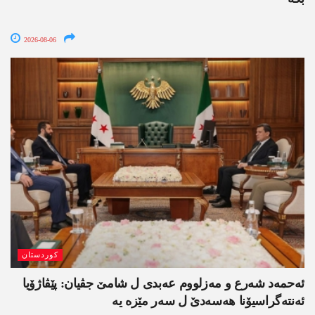
2026-08-06
کوردستان
ئەحمەد شەرع و مەزلووم عەبدی ل شامێ جڤیان: پێڤاژۆیا
ئەنتەگراسیۆنا ھەسەدێ ل سەر مێزە یە