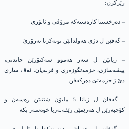
رێزکرن:
– دەرخستنا کارەستەکە مرۆڤی و ئابۆری
– گەفێن ل دژی ھەولدانێن تونەکرنا تەرۆرێ
– زیانێن ل سەر ھەموو سەکتۆرێن چاندنی،
پیشەسازی، خزمەتگوزەری و فرنەیان. ئەڤ سازی
دێ ژ خزمەتێ دەرکەڤن.
– گەفان ل ژیانا 5 ملیۆن شێنیێن رەسەن و
کۆچبەرێن ل ھەرێمێن رێڤەبەریا خوەسەر بکە
– گەفان ل خەباتێن دەستەکدایینا ئارامیێ و