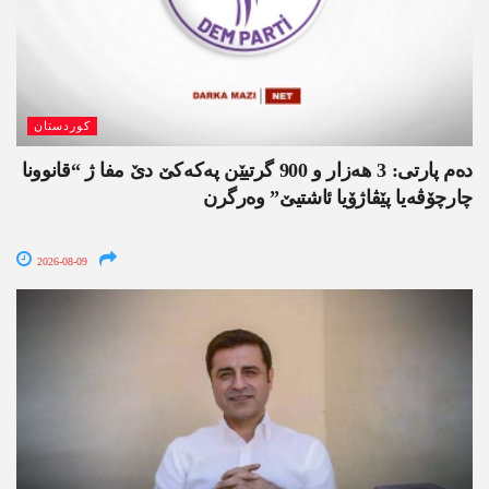
کوردستان
دەم پارتی: 3 ھەزار و 900 گرتیێن پەکەکێ دێ مفا ژ “قانوونا
چارچۆڤەیا پێڤاژۆیا ئاشتیێ” وەرگرن
2026-08-09