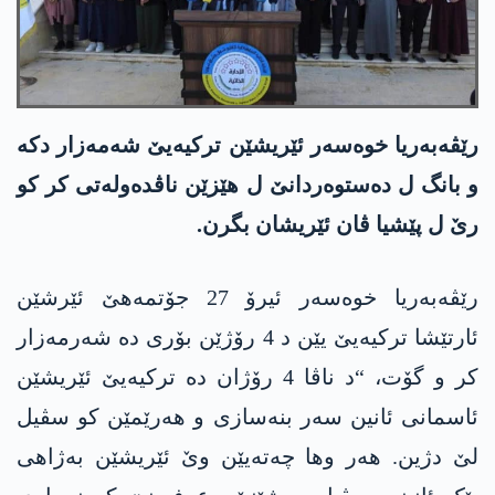
رێڤەبەریا خوەسەر ئێریشێن ترکیەیێ شەمەزار دکە
و بانگ ل دەستوەردانێ ل ھێزێن ناڤدەولەتی کر کو
رێ ل پێشیا ڤان ئێریشان بگرن.
رێڤەبەریا خوەسەر ئیرۆ 27 جۆتمەھێ ئێرشێن
ئارتێشا ترکیەیێ یێن د 4 رۆژێن بۆری دە شەرمەزار
کر و گۆت، “د ناڤا 4 رۆژان دە ترکیەیێ ئێریشێن
ئاسمانی ئانین سەر بنەسازی و ھەرێمێن کو سڤیل
لێ دژین. ھەر وھا چەتەیێن وێ ئێریشێن بەژاھی