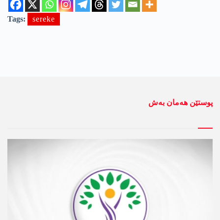
Tags:
sereke
پوستێن ھەمان بەش