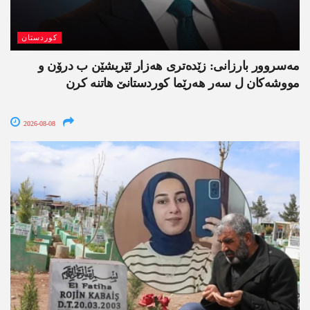
کوردستان
مەسروور بارزانی: زێدەتری ھەزار ئێریشێن ب درۆن و
مووشەکان ل سەر ھەرێما کوردستانێ ھاتنە کرن
2026-08-08