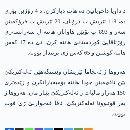
د داویا داخویانیێ دە ھات دیارکرن، د 4 رۆژێن بۆری
دە، 118 ئێریش ب درۆنان، 20 ئێریش ب فرۆکەیێن
شەر و 893 ب تۆپێن ھاوانان ھاتنە ل سەرانسەری
رۆژئاڤایێ کوردستانێ ھاتنە کرن، تێ دە 17 کەس
ھاتنە کوشتن و 65 کەس ژی بریندار بوونە.
ھەروھا ژ ئەنجاما ئێریشان وێستگەهێن ئەلەکتریکێ
یێن ناڤچەیێن جودا ھاتنە بۆمبەبارانکرن و زێدەتری
150 ھەزار مالبات ژ ئەلەکتریکێ بێپار مان. ھەروھا ژ
بەر قوتبوونا ئەلەکتریکێ، ئاڤا ڤەخوارنێ ژی قوت
بوویە.