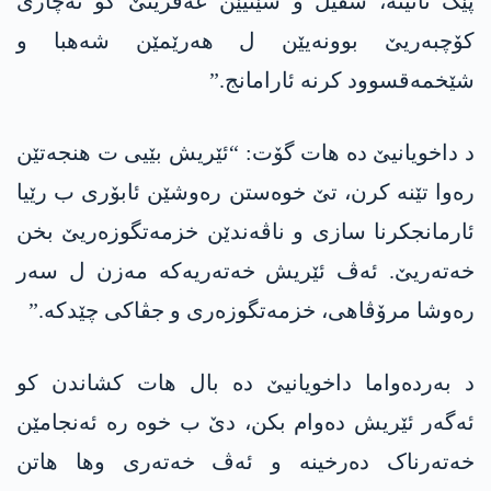
پێک ئانینە، سڤیل و شێنیێن عەفرینێ کو نەچاری
کۆچبەریێ بوونەیێن ل ھەرێمێن شەھبا و
شێخمەقسوود کرنە ئارامانج.”
د داخویانیێ دە ھات گۆت: “ئێریش بێیی ت ھنجەتێن
رەوا تێنە کرن، تێ خوەستن رەوشێن ئابۆری ب رێیا
ئارمانجکرنا سازی و ناڤەندێن خزمەتگوزەریێ بخن
خەتەریێ. ئەڤ ئێریش خەتەریەکە مەزن ل سەر
رەوشا مرۆڤاھی، خزمەتگوزەری و جڤاکی چێدکە.”
د بەردەواما داخویانیێ دە بال ھات کشاندن کو
ئەگەر ئێریش دەوام بکن، دێ ب خوە رە ئەنجامێن
خەتەرناک دەرخینە و ئەڤ خەتەری وھا ھاتن