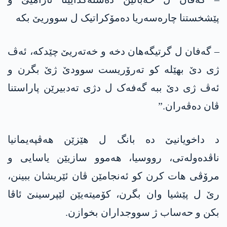
پێشخستنا چارەسەریا دەمۆکراتیک ل سووریێ بکە
– گەفان ل گرتیگەھان دخە و خەتەریێ چێدکە، ئەڤ
ژی دێ بھێلە کو تەرۆریست سوودێ ژێ بگرن و
ئەڤ ژی دێ ببە گەفەک ل دژی تەدبیرێن پاراستنا
ڤان دەڤەران.”
د داخویانیێ دە بانگ ل ھێزێن ھەڤپەیمانیا
ناڤدەولەتی، رووسیا، ھەموو سازیێن یاسایی و
مرۆڤی ھات کرن کو ئەنجامێن ڤان ئێریشان ببینن،
رێ ل پێشیا وان بگرن، کۆمیتەیێن لێپرسینێ ئاڤا
بکن و حەساب ژ سووجداران بخوازن.