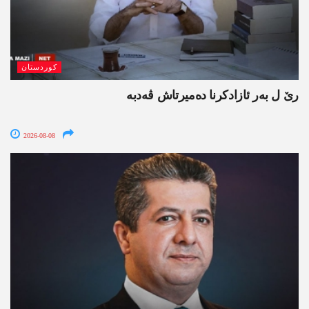
کوردستان
رێ ل بەر ئازادکرنا دەمیرتاش ڤەدبە
2026-08-08