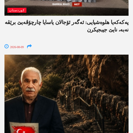
کوردستان
په‌كه‌كه‌یا هلوه‌شیایی: ئەگەر ئۆجالان یاسایا چارچۆڤەیێ برێڤە
نه‌به‌، نایێ جیبجیکرن
2026-08-09