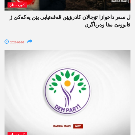
کوردستان
ل سەر داخوازا ئۆجالان کادرۆیێن ڤەقەتیایی یێن پەکەکێ ژ
قانوونێ مفا وەرناگرن
2026-08-09
کوردستان