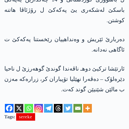
باسكێ له‌شكه‌ری یێ په‌كه‌كێ ل رۆژئاڤا هاتنه‌
كوشتن.
ده‌ربارێ ئێریش و وه‌نداهییان رێخستنا په‌كه‌كێ ت
ئاگاهی نه‌دانه‌.
ئارتێشا تركیێ دوهـ ناڤه‌ندا گوندێ گوهەرزێ ل ناحیا
دێرەلۆک – دەڤەرا نهێلیا تۆپباران كر، زراره‌كه‌ مه‌زن
ب مالێن شێنیێن گوند كه‌ت.
Tags:
sereke