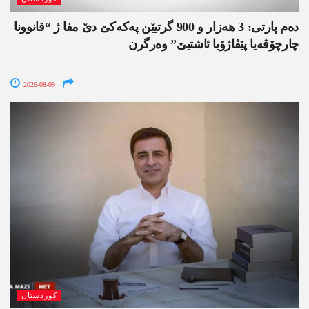
دەم پارتی: 3 ھەزار و 900 گرتیێن پەکەکێ دێ مفا ژ “قانوونا
چارچۆڤەیا پێڤاژۆیا ئاشتیێ” وەرگرن
2026-08-09
کوردستان