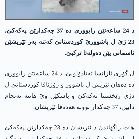
د 24 ساعه‌تێن رابووری ده‌ 37 چه‌كدارێن په‌كه‌كێ،
23 ژێ ل باشوورێ كوردستانێ كه‌تنه‌ به‌ر ئێریشێن
ئاسمانی یێن ده‌وله‌تا تركیێ.
ل گۆری ئاژانسا ئه‌نادۆلویێ، د 24 ساعه‌تێن رابووری
ده‌ ده‌هان ئێریش ل باشوور و رۆژئاڤا كوردستانێ ل
دژی رێخستنا په‌كه‌كێ و باسكێن وێ هاتنه‌ ئه‌نجام
دایین، 37 چه‌كدار بوونه‌ هه‌ده‌فا ئێریشان.
هات راگهاندن د ئێریشان ده‌ 23 چه‌كدارێن په‌كه‌كێ
ل باشوورێ كوردستانێ و 14 چه‌كدارێن یه‌په‌گێ