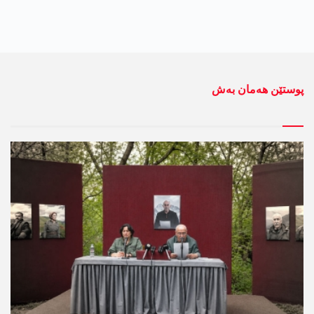
پوستێن ھەمان بەش