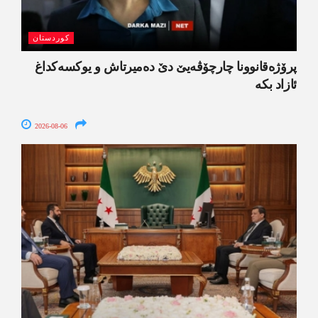
کوردستان
پرۆژەقانوونا چارچۆڤەیێ دێ دەمیرتاش و یوکسەکداغ
ئازاد بکە
2026-08-06