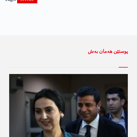
پوستێن ھەمان بەش