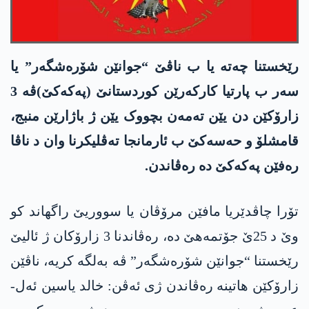
رێخستنا چەتە یا ب ناڤێ “جوانێن شۆرەشگەر” یا
سەر ب پارتیا کارکەرێن کوردستانێ (پەکەکێ)ڤە 3
زارۆکێن دن یێن تەمەن بچووک یێن ژ باژارێن منبج،
قامشلۆ و حەسەکێ ب ئارمانجا تەڤلیکرنا وان د ناڤا
رەفێن پەکەکێ دە رەڤاندن.
تۆرا چاڤدێریا مافێن مرۆڤان یا سووریێ راگھاند کو
وێ د 25ێ جۆتمەھێ دە، رەڤاندنا 3 زارۆکان ژ ئالیێ
رێخستنا “جوانێن شۆرەشگەر” ڤە بەلگە کریە، ناڤێن
زارۆکێن هاتینە رەڤاندن ژی ئەڤن: خالد یاسین ئەل-