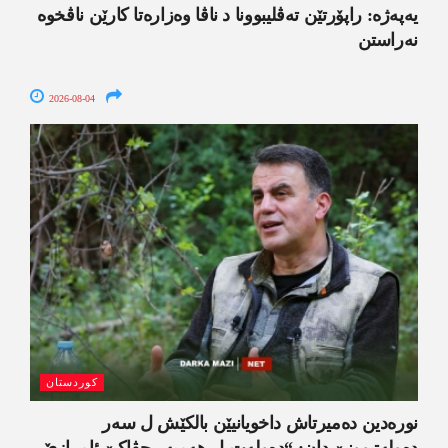
یەپەژە: راپۆرتێن تەڤلیبوونا د ناڤا وەزارەتا کارێن ناڤخوە
نەراستن
2026-08-04
کوردستان
نورەدین دەمیرتاش داخویانیێن بالکێش ل سەر