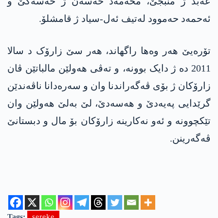
عەبد ژ منبجێ، محەمەد حەسەن ژ حەسەکێ و
ئەحمەد حەموود لەتیف ئەل-سیاد ژ قامشلۆ.
تۆرەیێ هەر وەها راگھاند، ھەر سێ زارۆک د سالا
2011 دە ژ دایک بوونە، و تەڤی هەولێن مالباتێن ڤان
زارۆکان ژ بۆی ڤەگەراندنا وان و سەرەدانا ناڤەندێن
گرێدایی پەیەدێ و هەسەدێ، لێ بەلێ هەولێن وان
تێکچوونە و ئەو نەکارینە زارۆکان بۆ مال و دبستانێ
ڤەگەرینن.
Tags:
sereke