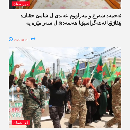
کوردستان
ئەحمەد شەرع و مەزلووم عەبدی ل شامێ جڤیان:
پێڤاژۆیا ئەنتەگراسیۆنا ھەسەدێ ل سەر مێزە یە
2026-08-04
کوردستان