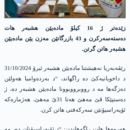
زێدەتر ژ 16 کیلۆ مادەیێن ھشبەر ھات
دەستەسەرکرن و 43 بازرگانێن مەزن یێن مادەیێن
ھشبەر ھاتن گرتن.
رێڤەبەریا نەھیشتنا مادەیێن ھشبەر ئیرۆ 31/10/2024
د داخویانیەکێ دە راگھاند، “د بەردەوامیا ھەولێن
دەزگەھا مە د رووبرووبوونا مادەیێن ھشبەر دە، ژ
دەستپێکا ڤێ مەھێ ھەتا 31ێ مەھێ، ھەژمارەکە
ئۆپەراسیۆنێن سەرکەفتی ھاتن کرن.
ھەروەھا ھات راگەھاندن: “د ئۆپەراسیۆنان دە، مە