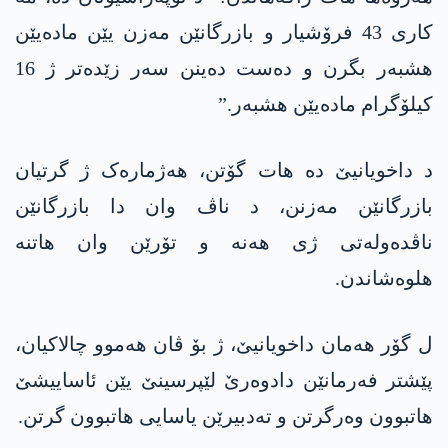
کاری 43 فرۆشیار و بازرگانێن مەزن یێن مادەیێن
ھشبەر بگرن و دەست دەینن سەر زێدەتر ژ 16
کیلۆگرام مادەیێن ھشبەر.”
د داخویانیێ دە ھات گۆتن، ھەژمارەک ژ گرتیان
بازرگانێن مەزنن، د ناڤ وان دا بازرگانێن
ناڤدەولەتی ژی ھەنە و تۆرێن وان ھاتنە
ھلوەشاندن.
ل گۆر ھەمان داخویانیێ، ژ بۆ ڤان ھەموو چالاکیان،
پێشتر فەرمانێن دادوەرێ لێپرسینێ یێن ئاساییشێ
ھاتبوون وەرگرتن و تەدبیرێن یاسایی ھاتبوون گرتن.