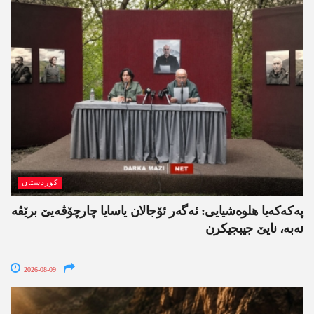
کوردستان
په‌كه‌كه‌یا هلوه‌شیایی: ئەگەر ئۆجالان یاسایا چارچۆڤەیێ برێڤە
نه‌به‌، نایێ جیبجیکرن
2026-08-09