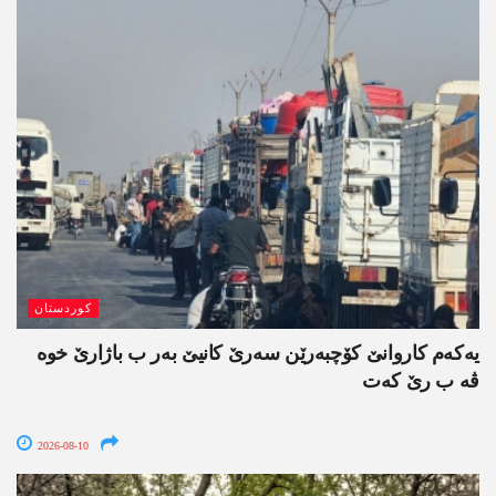
کوردستان
یەکەم کاروانێ کۆچبەرێن سەرێ کانیێ بەر ب باژارێ خوە
ڤە ب رێ کەت
2026-08-10