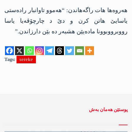
ھەروەھا ھات راگەھاندن: “ھەموو تاوانبار رادەستی
یاسایێ ھاتن کرن و دێ د چارچۆڤەیا یاسا
رووبرووبوونا مادەیێن ھشبەر دە بێن دارزاندن.”
Tags:
sereke
پوستێن ھەمان بەش