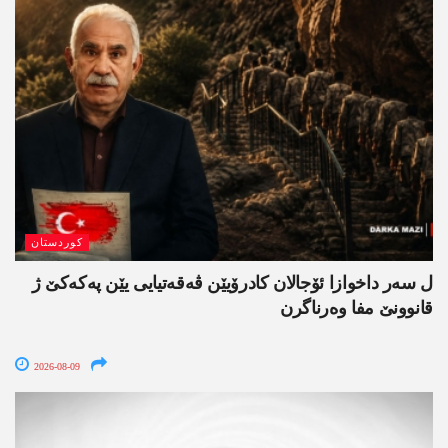
کوردستان
ل سەر داخوازا ئۆجالان کادرۆیێن ڤەقەتیایی یێن پەکەکێ ژ
قانوونێ مفا وەرناگرن
2026-08-09