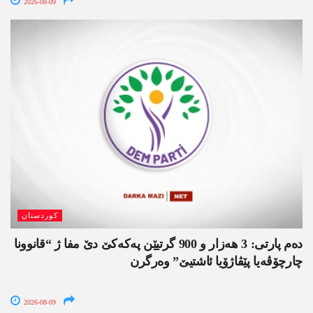
2026-08-09
کوردستان
دەم پارتی: 3 ھەزار و 900 گرتیێن پەکەکێ دێ مفا ژ “قانوونا
چارچۆڤەیا پێڤاژۆیا ئاشتیێ” وەرگرن
2026-08-09