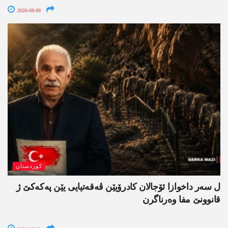
2026-08-09
کوردستان
ل سەر داخوازا ئۆجالان کادرۆیێن ڤەقەتیایی یێن پەکەکێ ژ
قانوونێ مفا وەرناگرن