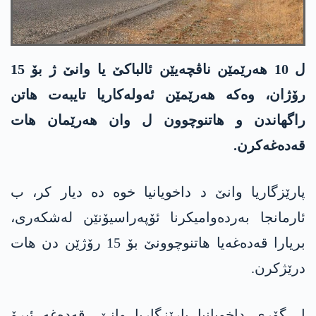
ل 10 ھەرێمێن ناڤچەیێن ئالباکێ یا وانێ ژ بۆ 15
رۆژان، وەکە ھەرێمێن ئەولەکاریا تایبەت ھاتن
راگھاندن و هاتنوچوون ل وان ھەرێمان ھات
قەدەغەکرن.
پارێزگاریا وانێ د داخویانیا خوە دە دیار کر، ب
ئارمانجا بەردەوامیکرنا ئۆپەراسیۆنێن لەشکەری،
بریارا قەدەغەیا هاتنوچوونێ بۆ 15 رۆژێن دن ھات
درێژکرن.
ل گۆری داخویانیا پارێزگاریا وانێ، قەدەغە ئیرۆ