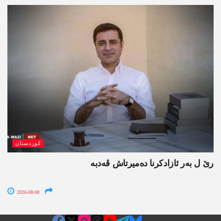
کوردستان
رێ ل بەر ئازادکرنا دەمیرتاش ڤەدبە
2026-08-08