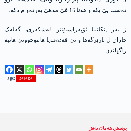
دەست پێ بکە و ھەتا 16 ڤێ مەھێ بەردەوام دکە.
ژ بەر پێکانینا ئۆپەراسیۆنێن لەشکەری، گەلەک
جاران ل پارێزگەھا وانێ قەدەغەیا هاتنوچوونێ ھاتیە
راگھاندن.
Tags:
sereke
پوستێن ھەمان بەش