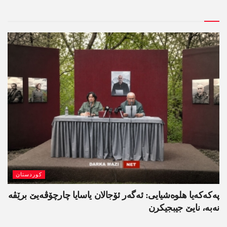
کوردستان
په‌كه‌كه‌یا هلوه‌شیایی: ئەگەر ئۆجالان یاسایا چارچۆڤەیێ برێڤە
نه‌به‌، نایێ جیبجیکرن