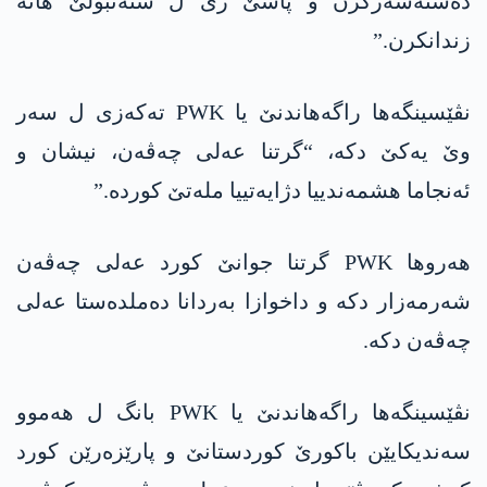
دەستەسەرکرن و پاشێ ژی ل ستەنبۆلێ ھاتە
زندانکرن.”
نڤێسینگەها راگەھاندنێ یا PWK تەکەزی ل سەر
وێ یەکێ دکە، “گرتنا عەلی چەڤەن، نیشان و
ئەنجاما ھشمەندییا دژایەتییا ملەتێ کوردە.”
ھەروھا PWK گرتنا جوانێ کورد عەلی چەڤەن
شەرمەزار دکە و داخوازا بەردانا دەملدەستا عەلی
چەڤەن دکە.
نڤێسینگەها راگەھاندنێ یا PWK بانگ ل ھەموو
سەندیکایێن باکورێ کوردستانێ و پارێزەرێن کورد