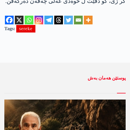
کر ژی، کو دڤێت ل خوەدی عەلی چەڤەن دەرکەڤن.
Tags:
sereke
پوستێن ھەمان بەش