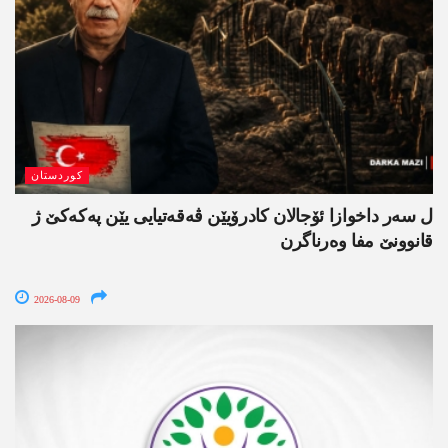
کوردستان
ل سەر داخوازا ئۆجالان کادرۆیێن ڤەقەتیایی یێن پەکەکێ ژ
قانوونێ مفا وەرناگرن
2026-08-09