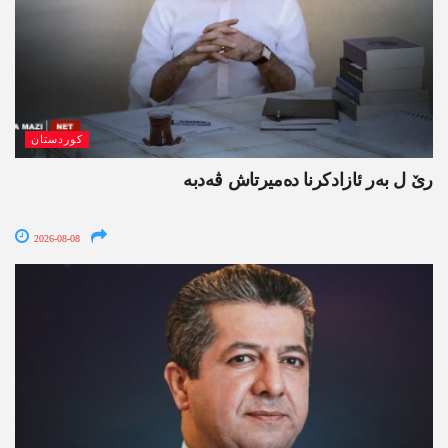
کوردستان
رێ ل بەر ئازادکرنا دەمیرتاش ڤەدبە
2026-08-08