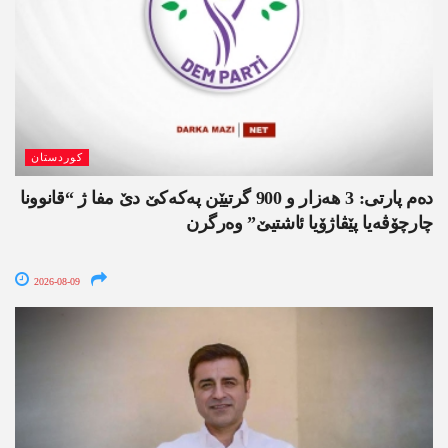
کوردستان
دەم پارتی: 3 ھەزار و 900 گرتیێن پەکەکێ دێ مفا ژ “قانوونا
چارچۆڤەیا پێڤاژۆیا ئاشتیێ” وەرگرن
2026-08-09