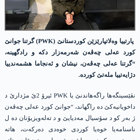
پارتییا وەلاتپارێزێن کوردستانێ (PWK) گرتنا جوانێ
کورد عەلی چەڤەن شەرمەزار دکە و رادگھینە،
“گرتنا عەلی چەڤەن، نیشان و ئەنجاما ھشمەندییا
دژایەتییا ملەتێ کوردە.
نڤێسینگەها راگەھاندنێ یا PWK ئیرۆ 2ێ مژدارێ د
داخویانیەکێ دە راگھاند، “جوانێ کورد عەلی چەڤەن
ژ بەر کو د سۆسیال مەدیایێ و د تەلەویزیۆنان دە ل
ناسنامەیا خوەیا کوردی خوەدی دەرکەت، ھاتە