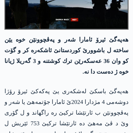
هه‌په‌گێ ئیرۆ ئامارا شه‌ر و په‌ڤچوونێن خوه‌ یێن
ساخته‌ ل باشوورێ كوردستانێ ئاشكه‌ره‌ كر و گۆت
كو وان 36 عه‌سكه‌رێن ترك كوشتنه‌ و 3 گه‌ریلا ژیانا
خوه‌ ژ ده‌ست دا نه‌.
هه‌په‌گێ باسكێ له‌شكه‌ری یێ په‌كه‌كێ ئیرۆ رۆژا
دوشه‌می 4 مژدارا 2024ێ ئامارا جۆتمه‌هێ یا شه‌ر و
په‌ڤچوونێن ب ئارتێشا تركیێ ره‌ راگهاند و ل گۆری
وێ د ڤێ مه‌هێ ده‌ ئارتێشا تركیێ 753 ئێریش ل