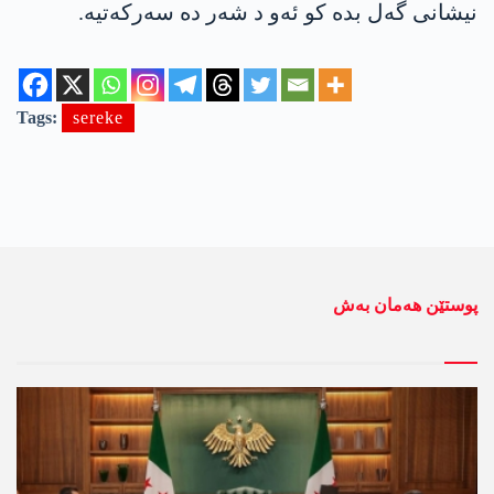
نیشانی گه‌ل بده‌ كو ئه‌و د شه‌ر ده‌ سه‌ركه‌تیه‌.
Tags:
sereke
پوستێن ھەمان بەش