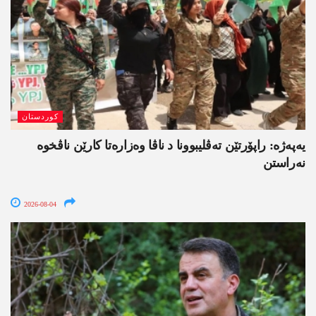
کوردستان
یەپەژە: راپۆرتێن تەڤلیبوونا د ناڤا وەزارەتا کارێن ناڤخوە
نەراستن
2026-08-04