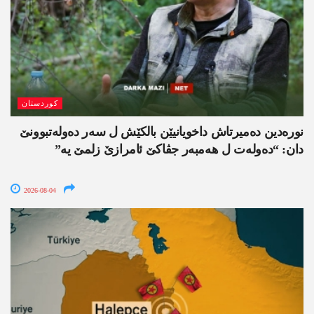
کوردستان
نورەدین دەمیرتاش داخویانیێن بالکێش ل سەر دەولەتبوونێ
دان: “دەولەت ل ھەمبەر جڤاکێ ئامرازێ زلمێ یە”
2026-08-04