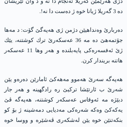
دژی هه‌رێمێن گه‌ریلا ئه‌نجام دا نه‌ و د وان ئێریشان
ده‌ 3 گه‌ریلا ژیانا خوه‌ ژ ده‌ست دا نه‌!.
ده‌ربارێ وه‌نداهیێن دژمن ژی هه‌په‌گێ گۆت: د مه‌ها
جۆتمه‌هێ ده‌ مه‌ 36 عه‌سكه‌رێ ترك كوشتنه‌، یێك
ژێ ئه‌فسه‌ره‌كی پایه‌بلنده‌ و هه‌ر وها 11 عه‌سكه‌ر
هاتنه‌ بریندار كرن.
هه‌په‌گه‌ سه‌رێ هه‌موو مه‌هه‌كێ ئامارێن ده‌ره‌و یێن
شه‌رێ ب ئارتێشا تركیێ ره‌ رادگهینه‌ و هه‌ر جار
دبێژه‌ مه‌ ئه‌وقاس عه‌سكه‌ر كوشتنه، هه‌په‌گه‌ ڤێ
یه‌كه‌كێ وه‌كه‌ شه‌ره‌كی مه‌دیایی دمه‌شینه‌ ژ بۆ كو
بنكه‌تنێن خوه‌ یێن له‌شكه‌ری ڤه‌شێره‌ و ووسا خوه‌