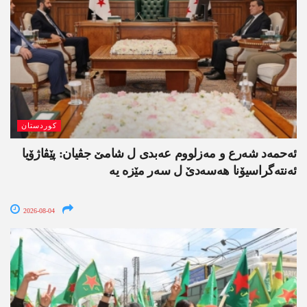
کوردستان
ئەحمەد شەرع و مەزلووم عەبدی ل شامێ جڤیان: پێڤاژۆیا
ئەنتەگراسیۆنا ھەسەدێ ل سەر مێزە یە
2026-08-04