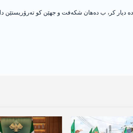
ێ دە دیار کر، ب دەھان شکەفت و جھێن کو تەرۆریستێن د