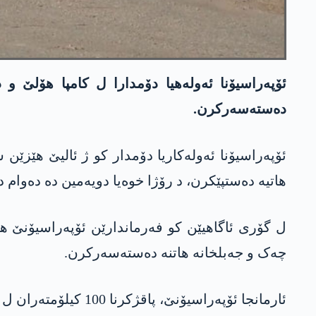
دەستەسەرکرن.
ئۆپەراسیۆنا ئەولەکاریا دۆمدار کو ژ ئالیێ ھێزێن
ھاتیە دەستپێکرن، د رۆژا خوەیا دویەمین دە دەوام د
چەک و جەبلخانە ھاتنە دەستەسەرکرن.
ئارمانجا ئۆپەراسیۆنێ، پاقژکرنا 100 کیلۆمتەران ل کامپا ھۆلێ و دەردۆرا وێ (دەڤەرا د ناڤبەرا ھۆل، تل حەمیس، حەسەکێ، عەشیرە و شەدادێ دە)یە.