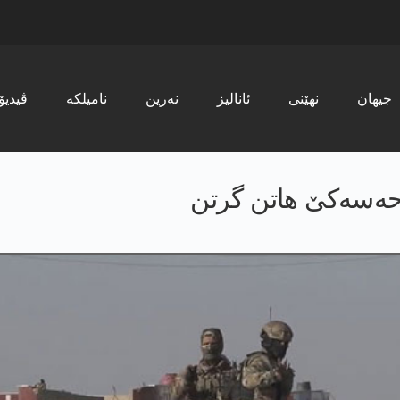
جیھان
نھێنی
ئانالیز
نەرین
نامیلکە
ڤیدیۆ