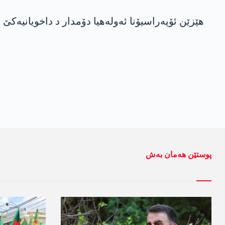
ھێزێن ئۆپەراسیۆنا ئەولەھیا دۆمدار د داخویانیەک
پوستێن ھەمان بەش