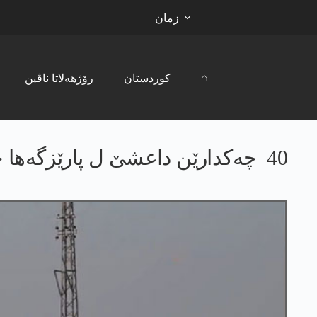
زمان
⌂
کوردستان
رۆژھەلاتا ناڤین
40 چەکدارێن داعشێ ل پارێزگەھا حەسەکێ ھاتن گرتن