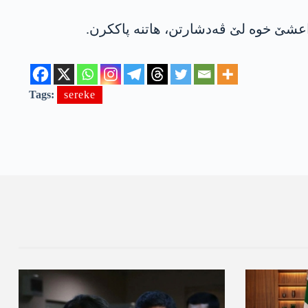
اعشێ خوە لێ ڤەدشارتن، ھاتنە پاککرن.
Tags:
sereke