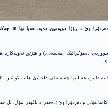
ئۆپەراسیۆنا ئە
 سووریەیا دەمۆکراتیک (ھەسەدێ) و ھێزێن ئەولەکاریا 
کە.