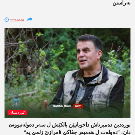
نەراستن
2026-08-04
کوردستان
نورەدین دەمیرتاش داخویانیێن بالکێش ل سەر دەولەتبوونێ
دان: “دەولەت ل ھەمبەر جڤاکێ ئامرازێ زلمێ یە”