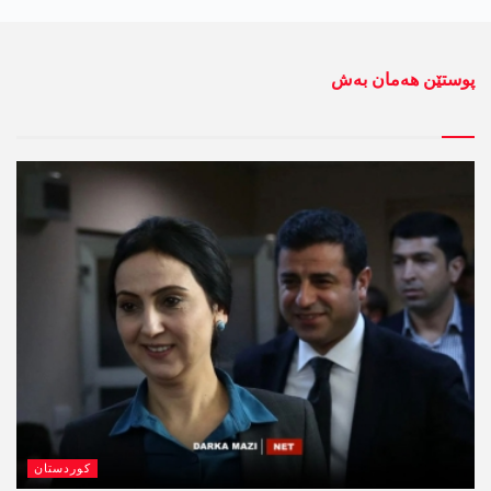
پوستێن ھەمان بەش
کوردستان