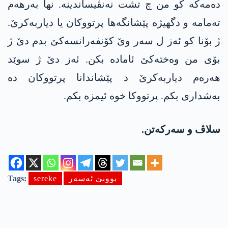
دەمەکە کو من چ تشت نەنڤیساندینە. نھا بەرھەم
تەمامە و دگهیژە پێشانگەها پرتووکان یا دیاربەکرێ.
ژ بۆنا کو ئەز ل سەر وێ کۆنفەرانسەکێ بدم دێ ژ
بۆی من وەختەکێ ئامادە بکن. ئەز دێ ژ سوێد
ھەرەم دیاربەکرێ د پێشاندانا پرتووکان دە
بەشداری بکم. پرتووکا خوە ئیمزە بکم.
سلاڤ و سەرکەتن.
بووبێ ئەسەر
sereke
Tags: