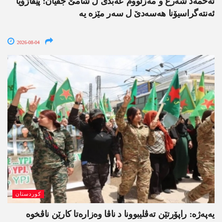
ئەحمەد شەرع و مەزلووم عەبدی ل شامێ جڤیان: پێڤاژۆیا
ئەنتەگراسیۆنا ھەسەدێ ل سەر مێزە یە
2026-08-04
کوردستان
یەپەژە: راپۆرتێن تەڤلیبوونا د ناڤا وەزارەتا کارێن ناڤخوە