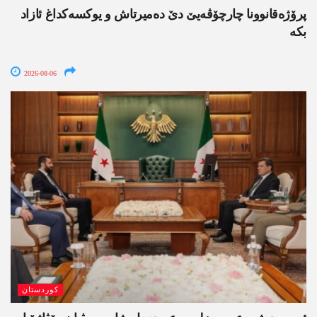
پرۆژەقانوونا چارچۆڤەیێ دێ دەمیرتاش و یوکسەکداغ ئازاد
بکە
2026-08-06
کوردستان