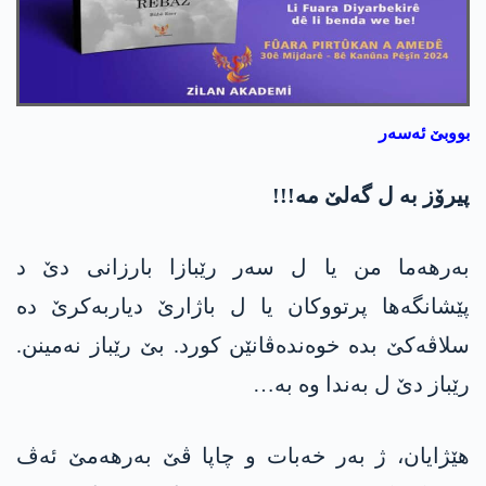
بووبێ ئەسەر
پیرۆز بە ل گەلێ مە!!!
بەرھەما من یا ل سەر رێبازا بارزانی دێ د
پێشانگەها پرتووکان یا ل باژارێ دیاربەکرێ دە
سلاڤەکێ بدە خوەندەڤانێن کورد. بێ رێباز نەمینن.
رێباز دێ ل بەندا وە بە…
ھێژایان، ژ بەر خەبات و چاپا ڤێ بەرھەمێ ئەڤ