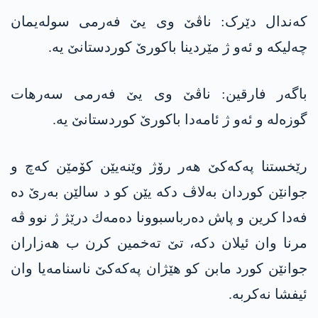
کەندال دێرک: ناڤێ وی یێ فەرمی سولەیمان
چەلیکە و ئەو ژ مێردینا باکورێ کوردستانێ یە.
باگەر فارقین: ناڤێ وی یێ فەرمی سەرهات
گوزەلە و ئەو ژ ئامەدا باکورێ کوردستانێ یە.
رێخستنا په‌كه‌كێ هه‌ر رۆژ وێنه‌یێن كۆمێن كه‌چ و
جوانێن كوردان به‌لاڤ دكه‌ یێن كو د سالێن به‌رێ ده‌
فه‌دا كرین و پاش ده‌رباسبوونا ده‌مه‌ك درێژ ژ نوو ڤه‌
مرنا وان ئیلان دكه‌، تێ ته‌خمین كرن ب هه‌زاران
جوانێن كورد مابن كو هێژان په‌كه‌كێ ناسنامه‌یا وان
ئیفشا نه‌كربه‌.