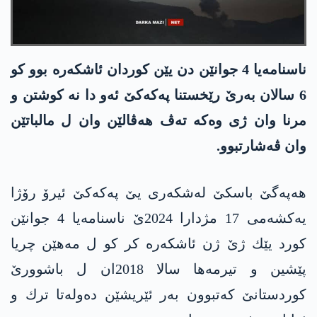
ناسنامه‌یا 4 جوانێن دن یێن كوردان ئاشكه‌ره‌ بوو كو
6 سالان به‌رێ رێخستنا په‌كه‌كێ ئه‌و دا نه‌ كوشتن و
مرنا وان ژی وه‌كه‌ ته‌ڤ هه‌ڤالێن وان ل مالباتێن
وان ڤه‌شارتبوو.
هه‌په‌گێ باسكێ له‌شكه‌ری یێ په‌كه‌كێ ئیرۆ رۆژا
یه‌كشه‌می 17 مژدارا 2024ێ ناسنامه‌یا 4 جوانێن
كورد یێك ژێ ژن ئاشكه‌ره‌ كر كو ل مه‌هێن چریا
پێشین و تیرمه‌ها سالا 2018ان ل باشوورێ
كوردستانێ كه‌تبوون به‌ر ئێریشێن ده‌وله‌تا ترك و