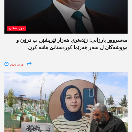
کوردستان
مەسروور بارزانی: زێدەتری ھەزار ئێریشێن ب درۆن و
مووشەکان ل سەر ھەرێما کوردستانێ ھاتنە کرن
2026-08-08