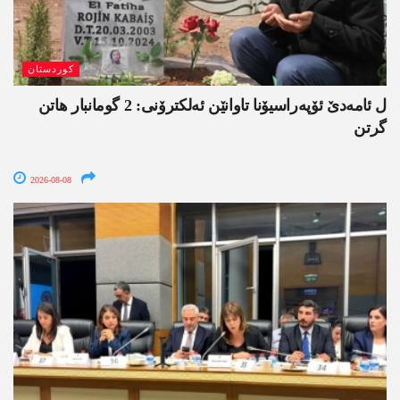
کوردستان
ل ئامەدێ ئۆپەراسیۆنا تاوانێن ئەلکترۆنی: 2 گومانبار ھاتن
گرتن
2026-08-08