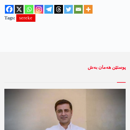
Tags:
sereke
پوستێن ھەمان بەش