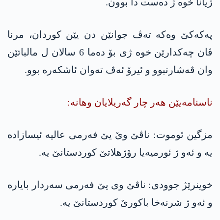
ژیانا خوه‌ ژ ده‌ست دا بوون.
په‌كه‌كێ وه‌كه‌ ته‌ڤ جوانێن دن یێن كوردان، مرنا
ڤان چه‌كدارێن خوه‌ ژی بۆ ده‌ما 6 سالان ل مالباتێن
وان ڤه‌شارتبوو و ئیرۆ ئه‌ڤ ته‌وان ئاشكه‌ره‌ بوو.
ناسنامەیێن هەر چار گەریلایان وهانە:
مزگین ئوموت: ناڤێ وێ یێ فەرمی عالیە ئیسازادە
یە و ئەو ژ ئورمیەیا رۆژهلاتێ کوردستانێ یە.
خوینرێژ جوودی: ناڤێ وی یێ فەرمی سەردار بایارە
و ئەو ژ شرنەخا باکورێ کوردستانێ یە.