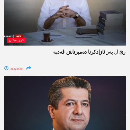
کوردستان
رێ ل بەر ئازادکرنا دەمیرتاش ڤەدبە
2026-08-08