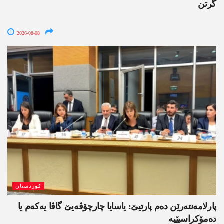
گرتن
2026-08-08
کوردستان
پارلامەنتەرێن دەم پارتیێ: یاسایا چارچۆڤەیێ گاڤا یەکەم یا
دەمۆکراسیێیە