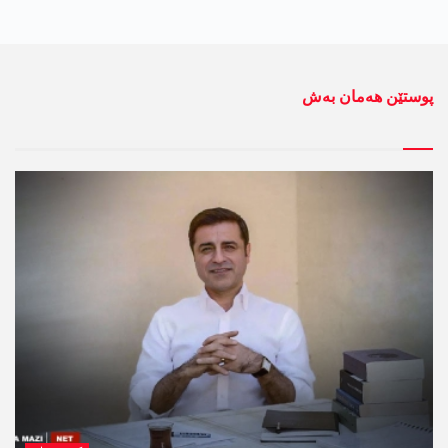
پوستێن ھەمان بەش