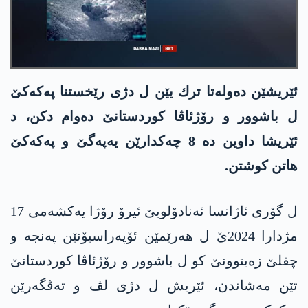
ئێریشێن ده‌وله‌تا ترك یێن ل دژی رێخستنا په‌كه‌كێ
ل باشوور و رۆژئاڤا كوردستانێ ده‌وام دكن، د
ئێریشا داوین ده‌ 8 چه‌كدارێن یه‌په‌گێ و په‌كه‌كێ
هاتن كوشتن.
ل گۆری ئاژانسا ئه‌نادۆلویێ ئیرۆ رۆژا یه‌كشه‌می 17
مژدارا 2024ێ ل هه‌رێمێن ئۆپه‌راسیۆنێن په‌نجه‌ و
چقلێ زه‌یتوونێ كو ل باشوور و رۆژئاڤا كوردستانێ
تێن مه‌شاندن، ئێریش ل دژی لڤ و ته‌ڤگه‌رێن