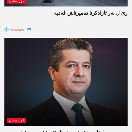
کوردستان
رێ ل بەر ئازادکرنا دەمیرتاش ڤەدبە
2026-08-08
کوردستان