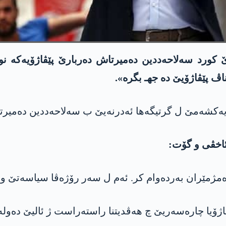
ورد سه‌لاحه‌ددین دەمیرتاش دەربارێ پێڤاژۆیەکە ن
ڤ پێڤاژۆیێ دە جهـ بگرە».
یەکشەمێ ل گرتیگەها ئەدرنەیێ ب سه‌لاحه‌ددین دەمیرت
اخڤی و گۆت:
ێڤاژۆیا چارەسەریێ چ هەڤدیتنا راستەراست ژ ئالیێ دەول