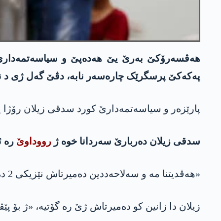
هەڤسەرۆکێ بەرێ یێ هه‌ده‌پێ و سیاسەتمەدارێ ک
په‌كه‌كێ پرسگرێک چارەسەر نابە، دڤێ گەل ژی د نا
پارێزەر و سیاسەتمەدارێ کورد سدقی زیلان رۆژا 
سدقی زیلان دەربارێ سەردانا خوە ژ
رووداوێ
رە ئ
«هەڤدیتنا مە و سه‌لاحه‌ددین دەمیرتاش نێزیکی 2 دەمژمێران بەردەوام کر. ئەم ل سەر رۆژەڤا سیاسەتێ و پێڤاژۆیا چارەسەریێ ئاخڤین».
زیلان دا زانین کو دەمیرتاش ژێ رە گۆتیە، «ژ بۆ پ