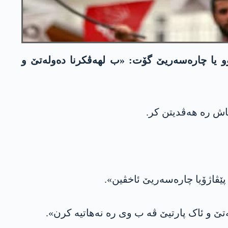
وو یا چارەسەریێ گۆت: «ب لهەڤکرنا دەولەتێ و
اش رە هەڤدیتن کر.
ەتێ و ئاک پارتیێ ڤە ب وی رە نەهاتیە کرن».