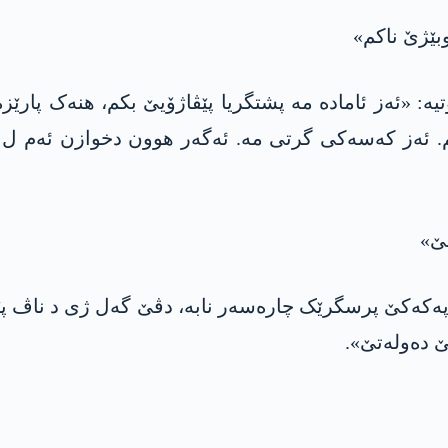
بێژێ ناکم»
ە: «ئەز ئامادە مە پشتگریا پێڤاژۆیێ بکم، هنەک پارێ
م. ئەز کەسەکی گرتی مە. ئەگەر هوون دخوازن ئەم ل
ێ»
ه‌كه‌كێ پرسگرێک چارەسەر نابە، دڤێ گەل ژی د ناڤ پێڤا
ێ دەولەتێ».