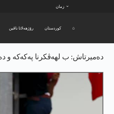
زمان
⌂
کوردستان
رۆژھەلاتا ناڤین
دەمیرتاش: ب لهەڤکرنا په‌كه‌كه‌ و 