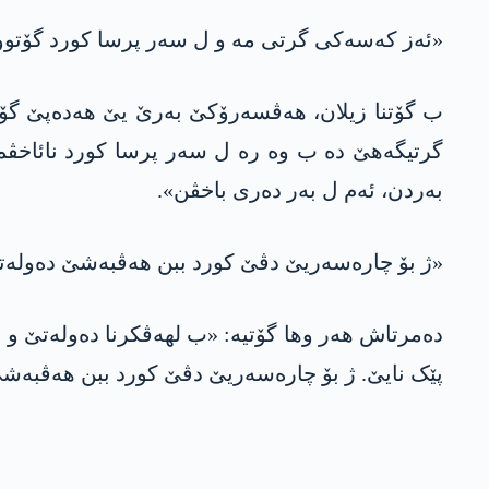
«ئەز کەسەکی گرتی مە و ل سەر پرسا کورد گۆتوو
ب گۆتنا زیلان، هەڤسەرۆکێ بەرێ یێ هه‌ده‌پێ گۆتی
گرتیگەهێ دە ب وە رە ل سەر پرسا کورد نائاخڤ
بەردن، ئەم ل بەر دەری باخڤن».
«ژ بۆ چارەسەریێ دڤێ کورد ببن هەڤبەشێ دەولەت
دەمرتاش هەر وها گۆتیە: «ب لهەڤکرنا دەولەتێ و پ
پێک نایێ. ژ بۆ چارەسەریێ دڤێ کورد ببن هەڤبەش