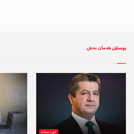
پوستێن ھەمان بەش
کوردستان