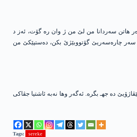
زەر هاتن سەردانا من لێ من ژ وان رە گۆت، ئەز د
 سەر چارەسەریێ گۆتووبێژێ بکن، دەستپێکێ من
ژۆیێ دە جهـ بگرە. ئەگەر وها نەبە ئاشتیا جڤاکی
Tags:
sereke