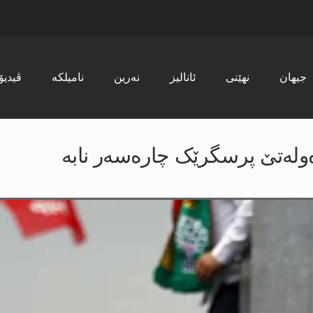
جیھان
نھێنی
ئانالیز
نەرین
نامیلکە
ڤیدیۆ
دەولەتێ پرسگرێک چارەسەر نابە