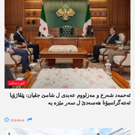
کوردستان
ئەحمەد شەرع و مەزلووم عەبدی ل شامێ جڤیان: پێڤاژۆیا
ئەنتەگراسیۆنا ھەسەدێ ل سەر مێزە یە
2026-08-04