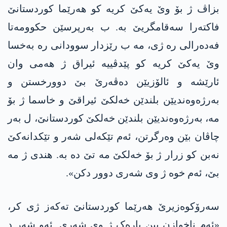
بزاڤ ژ بۆ وێ یەکێ کریە کو هەرێما کوردستانێ
فاکتەرا سەقامگریێ بە. ب بەرپرسێن حكوومه‌تا
فەدەرالی رە ژی، مە ب رێزدار سوودانی رە بەخسا
وێ یەکێ کریە کو پێدڤییە ئیراق ژ هەمی وان
ئارێشە و ئالۆزیێن دەڤەرێ بێ دوورخستن و
بەرژەوەندیێن بلندێن خەلکێ ئیراقێ و خاسما ژ بۆ
مە، بەرژەوەندیێن بلندێن خەلکێ کوردستانێ، ل بەر
چاڤان بێن وەرگرتن، ئەم تێکەلی شەر و تێکدانەکێ
نەبن کو زرار ژ بۆ خەلکێ مە تێ دە بە. هندی ژ مە
بێ، ئەم خوە ژ وی شەری دوور دکن».
سەرۆکوەزیرێ هەرێما کوردستانێ تەکەز ژی کر،
«ئەم ناخوازن ببن پارەک ژ وی شەری. ئەو شەر د