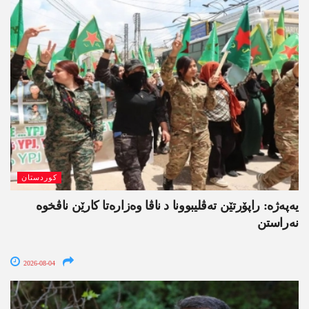
کوردستان
یەپەژە: راپۆرتێن تەڤلیبوونا د ناڤا وەزارەتا کارێن ناڤخوە
نەراستن
2026-08-04