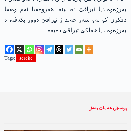
بەرژەوەندیا ئیراقێ دە نینە. هەروەسا ئەم وەسا
دفکرن کو ئەو شەر چەند ژ ئیراقێ دوور بکەڤە، د
بەرژەوەندیا خەلکێ ئیراقێ دەیە».
Tags:
sereke
پوستێن ھەمان بەش