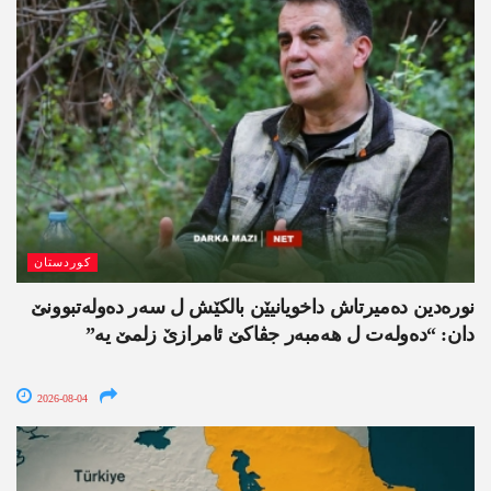
کوردستان
نورەدین دەمیرتاش داخویانیێن بالکێش ل سەر دەولەتبوونێ
دان: “دەولەت ل ھەمبەر جڤاکێ ئامرازێ زلمێ یە”
2026-08-04