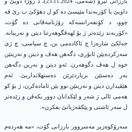
بارزانی ئیرۆ (شەمی، 23.11.2024)، د رۆژا دویێ و
داویێ یا کۆربەندا مێپسێ دە کو ل دهۆکێ ب رێ ڤە
چوو، د کۆنفەرانسەکە رۆژنامەڤانی دە گۆت،
«کۆربەند زێدەتر ژ بۆ لهەڤگوهەرتنا دیتن و نەرینانە.
خەلکێ شارەزا چ ئاکادەمی بن، چ سیاسی، چ ژی
سەرکردەیێن ئابۆری، دگەهن هەڤ و دیتن و نەرینێن
خوە ل هەڤ دگوهەرن. ئەو دیتن و نەرین دگەهن
بەر دەستێن بریاردێرێن دەستهلاتداریێ. ئەم
هێڤیدارن دیتن و نەرینێن نوو بێن ئامادەکرن، ژ بۆ کو
هەمی ئالی ژ شەر و لێکدانان دوور بکەڤن و زێدەتر
ل سەر ئاشتی و پێکڤەژیانێ بفکرن».
سەرۆکوەزیر مەسروور بارزانی گۆت، «مە هەردەم