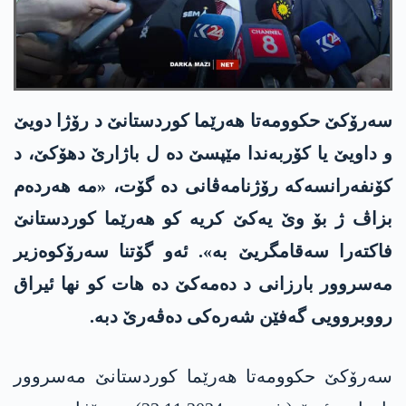
سەرۆکێ حكوومه‌تا هەرێما کوردستانێ د رۆژا دویێ
و داویێ یا کۆربەندا مێپسێ دە ل باژارێ دهۆکێ، د
کۆنفەرانسەکە رۆژنامەڤانی دە گۆت، «مە هەردەم
بزاڤ ژ بۆ وێ یەکێ کریە کو هەرێما کوردستانێ
فاکتەرا سەقامگریێ بە». ئەو گۆتنا سەرۆکوەزیر
مەسروور بارزانی د دەمەکێ دە هات کو نها ئیراق
رووبروویی گەفێن شەرەکی دەڤەرێ دبە.
سەرۆکێ حكوومه‌تا هەرێما کوردستانێ مەسروور