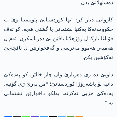
دەستھلاتێ بدن.
کاروانی دیار کر: “نھا کوردستانێ پێویستیا وێ ب
حکوومەتەکا یەکتیا نشتمانی یا گشتی ھەیە، کو ئەڤ
قۆناغا نازکا ل رۆژھلاتا ناڤێن بێ دەرباسکرن. ئەم ل
ھەمبەر ھەموو مەترسی و گەفخوارنێن ل ناڤچەیێ
تەکۆشین بکن.”
داویێ دە ژی دەربارێ وان چار خالێن کو پەدەکێ
دانیە بۆ پاشەرۆژا کوردستانێ؛ “من بەرێ ژی گۆتیە،
پەدەکێ حزبی نەکرنە، بەلکو داخوازێن نشتمانی
نە.”