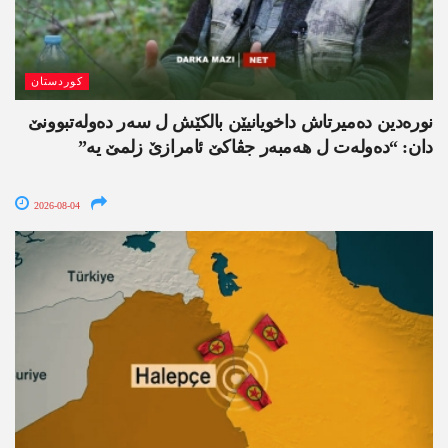
کوردستان
نورەدین دەمیرتاش داخویانیێن بالکێش ل سەر دەولەتبوونێ
دان: “دەولەت ل ھەمبەر جڤاکێ ئامرازێ زلمێ یە”
2026-08-04