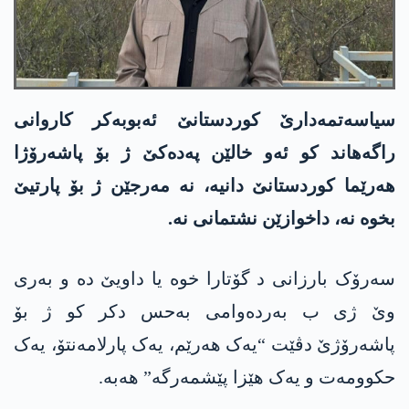
سیاسەتمەدارێ کوردستانێ ئەبوبەکر کاروانی
راگەھاند کو ئەو خالێن پەدەکێ ژ بۆ پاشەرۆژا
ھەرێما کوردستانێ دانیە، نە مەرجێن ژ بۆ پارتیێ
بخوە نە، داخوازێن نشتمانی نە.
سەرۆک بارزانی د گۆتارا خوە یا داویێ دە و بەری
وێ ژی ب بەردەوامی بەحس دکر کو ژ بۆ
پاشەرۆژێ دڤێت “یەک ھەرێم، یەک پارلامەنتۆ، یەک
حکوومەت و یەک ھێزا پێشمەرگە” ھەبە.