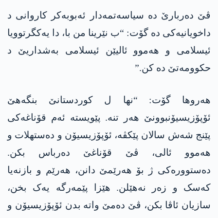
ڤێ دەربارێ دە سیاسەتمەدار ئەبوبەکر کاروانی د
داخویانیەکی دە گۆت: “ب نێرینا من با، دا یەکگرتوویا
ئیسلامی و ھەموو ئالیێن ئیسلامی بەشداریێ د
حکوومەتێ دە کن.”
ھەروھا گۆت: “نھا ل کوردستانێ بنگەھێ
ئۆپۆزیسیۆنبوونێ ھەر تنە. پێویستە ئەم قۆناغەکی
پێنج شەش سالان پێکڤە، ئۆپۆزیسیۆن و دەستھلات و
ھەموو ئالی، ڤێ قۆناغێ دەرباس بکن.
دەستوورەکی ژ بۆ ھەرێمێ دانن، ھەرێم و بازنەیا
کەسک و زەر نەھێلن. ھێزا پێمەرگە یەک بخن،
سازیان ئاڤا بکن، ڤێ دەمێ واتە بدن ئۆپۆزیسیۆن و