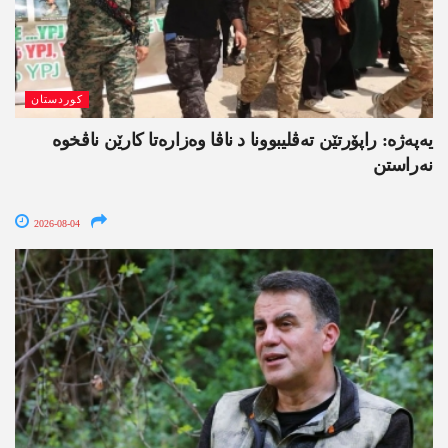
کوردستان
یەپەژە: راپۆرتێن تەڤلیبوونا د ناڤا وەزارەتا کارێن ناڤخوە
نەراستن
2026-08-04