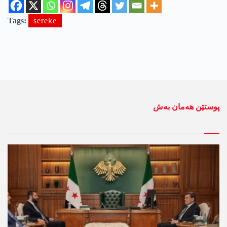
Tags:
sereke
پوستێن ھەمان بەش