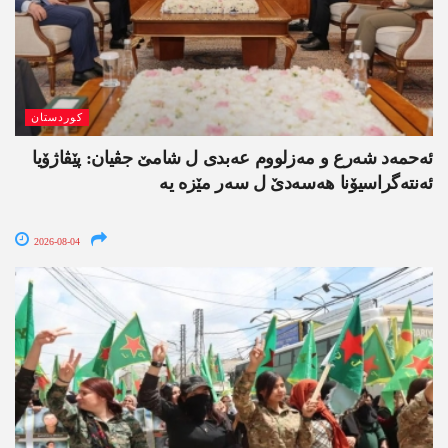
کوردستان
ئەحمەد شەرع و مەزلووم عەبدی ل شامێ جڤیان: پێڤاژۆیا
ئەنتەگراسیۆنا ھەسەدێ ل سەر مێزە یە
2026-08-04