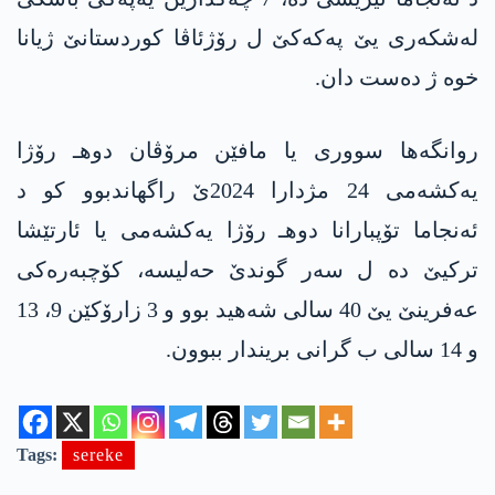
له‌شكه‌ری یێ په‌كه‌كێ ل رۆژئاڤا كوردستانێ ژیانا
خوه‌ ژ ده‌ست دان.
روانگه‌ها سووری یا مافێن مرۆڤان دوهـ رۆژا
یه‌كشه‌می 24 مژدارا 2024ێ راگهاندبوو كو د
ئەنجاما تۆپبارانا دوهـ رۆژا یه‌كشه‌می یا ئارتێشا
ترکیێ ده‌ ل سەر گوندێ حه‌لیسه‌، کۆچبەرەکی
عەفرینێ یێ 40 سالی شەهید بوو و 3 زارۆکێن 9، 13
و 14 سالی ب گرانی بریندار ببوون.
Tags:
sereke