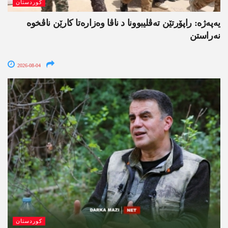
کوردستان
یەپەژە: راپۆرتێن تەڤلیبوونا د ناڤا وەزارەتا کارێن ناڤخوە
نەراستن
2026-08-04
کوردستان