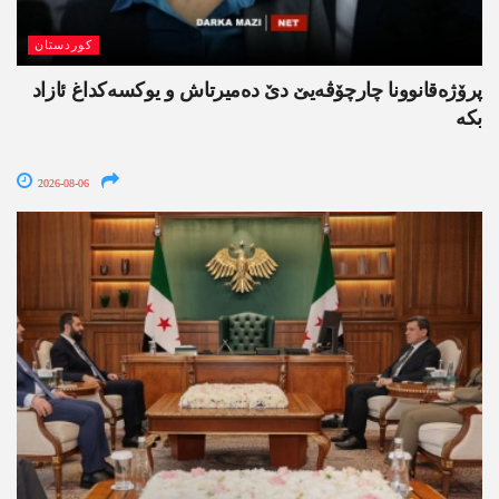
کوردستان
پرۆژەقانوونا چارچۆڤەیێ دێ دەمیرتاش و یوکسەکداغ ئازاد
بکە
2026-08-06