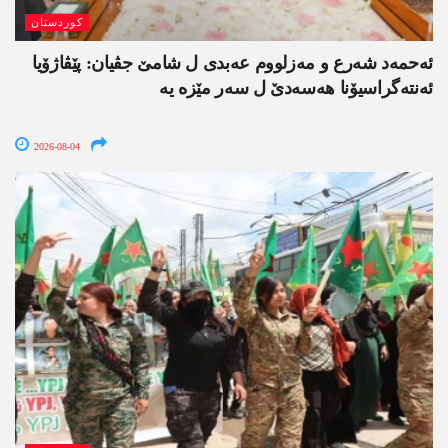
کوردستان
ئەحمەد شەرع و مەزلووم عەبدی ل شامێ جڤیان: پێڤاژۆیا
ئەنتەگراسیۆنا ھەسەدێ ل سەر مێزە یە
2026-08-04