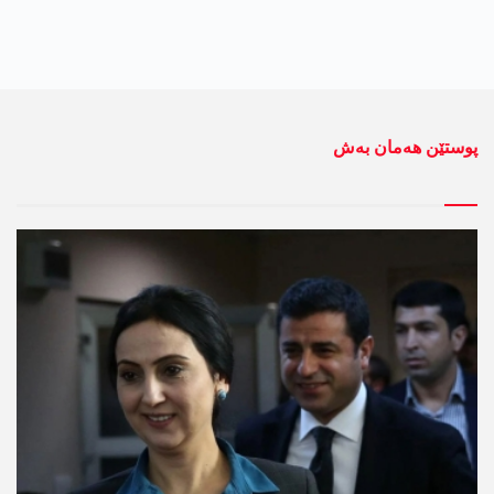
پوستێن ھەمان بەش