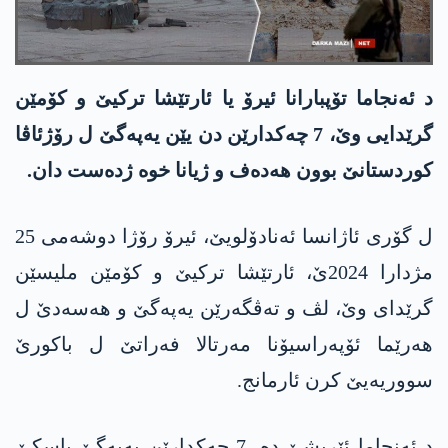
د ئەنجاما تۆپبارانا ئیرۆ یا ئارتێشا ترکیێ و كۆمێن
گرێدایی وێ، 7 چه‌كدارێن دن یێن یه‌په‌گێ ل رۆژئاڤا
كوردستانێ بوون هه‌ده‌ف و ژیانا خوه‌ ژده‌ست دان.
ل گۆری ئاژانسا ئه‌نادۆلویێ، ئیرۆ رۆژا دوشه‌می 25
مژدارا 2024ێ، ئارتێشا تركیێ و كۆمێن ملیسێن
گرێدای وێ، لڤ و ته‌ڤگه‌رێن یه‌په‌گێ و هه‌سه‌دێ ل
هه‌رێما ئۆپه‌راسیۆنا مه‌رتالا فه‌راتێ ل باكورێ
سووریه‌یێ كرن ئارمانج.
د ئه‌نجاما ئێریشێ ده‌، 7 چه‌كدارێن یه‌په‌گێ باسكێ