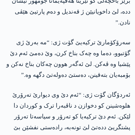
برێز باخچەلی کو نێرینا ھەڤپەیمانا جومھور نیشان
ددە، لێ داخویانیێن ژ قەندیل و دەم پارتیێ ھێڤی
نادن.”
سەرۆکۆمارێ ترکیەیێ گۆت ژی: “مە بەرێ ژی
گۆتبوو، دەما وە چەک بناخ کرن، وێ دەمێ ئەم دێ
پێشیا وە ڤەکن. لێ ئەگەر ھوون چەکان بناخ نەکن و
بۆمبەیان بتەقینن، دەستێ دەولەتێ دگھە وە.”
ئەردۆگان گۆت ژی: “ئەم دێ وی دیوارێ تەرۆرێ
ھلوەشینن کو دخوازن د ناڤبەرا ترک و کوردان دا
لێکن. ئەم دێ ترکیەیا کو تەرۆر و سیاسەتا تەرۆر
پشتگریێ ددەتێ لێ تونەبە، رادەستی نفشێن بێ