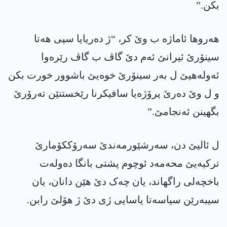
بکن.”
ھەروھا ئاماژە ب وێ کر، “ژ دەریایا سپی ھەتا
سینۆرێ ئیرانێ ئەم دێ گاڤ ب گاڤ رێرەوا
ئەولەھیێ ل بەر سینۆرێ خوەیێ باشوور خورت بکن
و ل وێ دەرێ پرۆژەیا سافیکرنا رێخستنێن تەرۆرێ
بگھینن ئەنجامێ.”
ل ئالیێ دن، سەرشێورمەندێ سەرۆککۆمارێ
ترکیەیێ محەمەد ئوچوم پشتی بانگا دەولەت
باخچەلی راگھاند، یان چەک دێ هێن دانان، یان
سیبەرێن سیاسەتا یاسایی ژی دێ ژ ھۆلێ رابن.