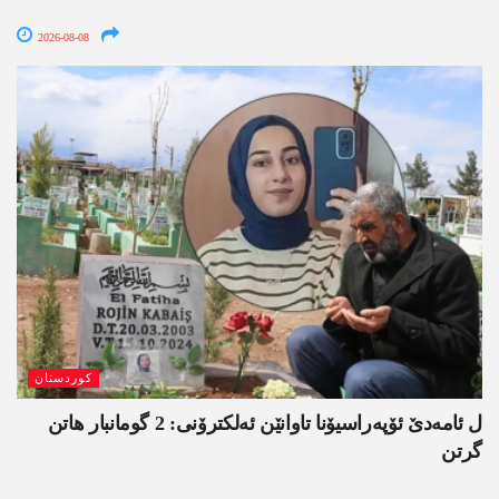
2026-08-08
کوردستان
ل ئامەدێ ئۆپەراسیۆنا تاوانێن ئەلکترۆنی: 2 گومانبار ھاتن
گرتن