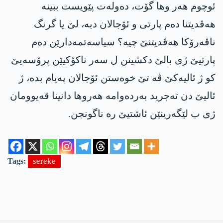
ئوچوم ھەر وھا گۆت، دەولەت پێویست ببینە
ھەڤدیتنا دەم پارتی و ئۆجالان دبە، لێ یا گرنگ
ناڤەرۆکا ھەڤدیتنێ چیە؟ سیاسەتمەدارێن دەم
پارتیێ ژی بالێ دکشینن ل سەر ناکۆکیێن پرۆسەیێ
کو ژ ئالیەکێ ڤە تێ خوەستن ئۆجالان پەیام بدە، ژ
ئالیێ دن تەجرید بەردەوامە ھەروھا دانینا قەیوومان
ژی ب لێگەرینێن ئاشتیێ رە ناگونجن.
Tags:
sereke