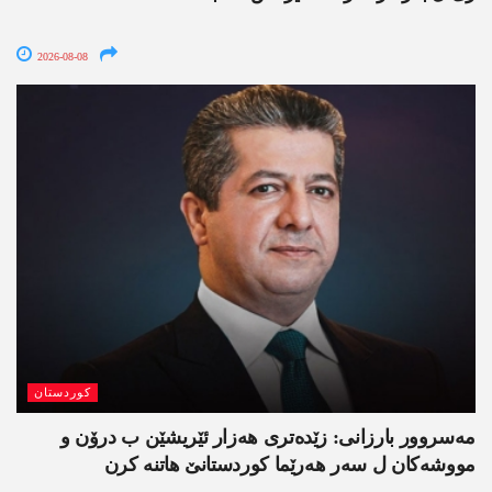
2026-08-08
کوردستان
مەسروور بارزانی: زێدەتری ھەزار ئێریشێن ب درۆن و
مووشەکان ل سەر ھەرێما کوردستانێ ھاتنە کرن