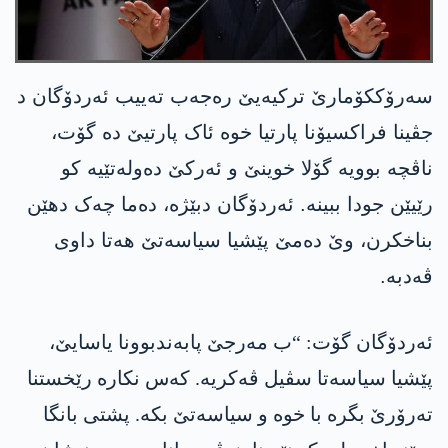
سەرۆککۆمارێ ترکیەیێ رەجەب تەییب ئەردۆگان د
جڤینا فراکسیۆنا پارتیا خوە ئاک پارتیێ دە گۆت،
ناڤچە بوویە گۆلا خوینێ و ئەرکێ دەولەتێیە کو
رێیێن جودا ببینە. ئەردۆگان دبێژە، دەما چەک دهێن
بناخکرن، وێ دەمێ پێشیا سیاسەتێ ھەتا داوی
ڤەدبە.
ئەردۆگان گۆت: “ب مەرجێ پابەندبوونا یاسایێ،
پێشیا سیاسەتا سڤیل ڤەکریە. کەس نکارە رێخستنا
تەرۆرێ بگرە با خوە و سیاسەتێ بکە. پشتی بانگا