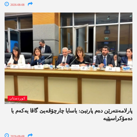
2026-08-08
کوردستان
پارلامەنتەرێن دەم پارتیێ: یاسایا چارچۆڤەیێ گاڤا یەکەم یا
دەمۆکراسیێیە
2026-08-08