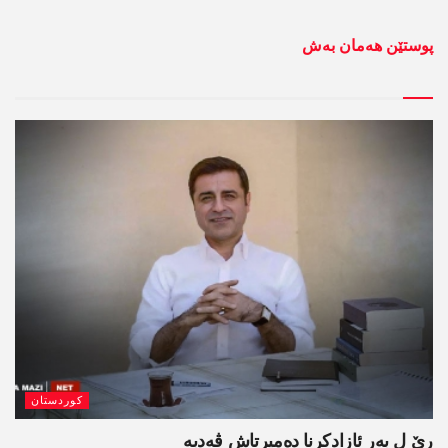
پوستێن ھەمان بەش
کوردستان
رێ ل بەر ئازادکرنا دەمیرتاش ڤەدبە