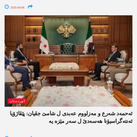
2026-08-06
کوردستان
ئەحمەد شەرع و مەزلووم عەبدی ل شامێ جڤیان: پێڤاژۆیا
ئەنتەگراسیۆنا ھەسەدێ ل سەر مێزە یە