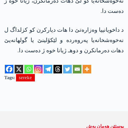
نەخوەشخانەیا کو لێ دهات دەرمانکرن، ژیانا خوه‌ ژ
ده‌ست دا.
د داخویانییا وەزارەتێ دا هات دیارکرن کو کزلداگ ل
نەخوەشخانەیا پەروەردە و لێکۆلینێ یا گولهانەیێ
دهات دەرمانکرن و دوهـ ژیانا خوه‌ ژ ده‌ست دا.
Tags:
sereke
پوستێن ھەمان بەش