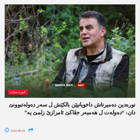
کوردستان
نورەدین دەمیرتاش داخویانیێن بالکێش ل سەر دەولەتبوونێ
دان: “دەولەت ل ھەمبەر جڤاکێ ئامرازێ زلمێ یە”
2026-08-04