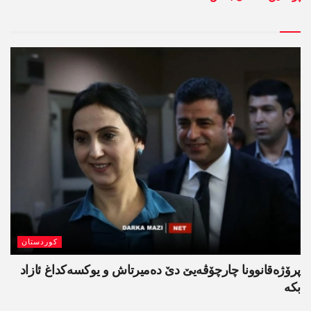
کوردستان
پرۆژەقانوونا چارچۆڤەیێ دێ دەمیرتاش و یوکسەکداغ ئازاد
بکە