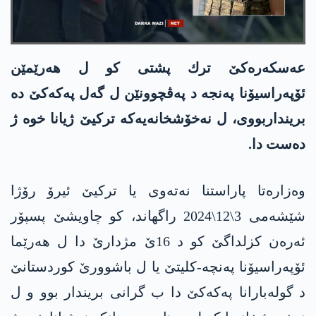
عه‌سكه‌ره‌كێ ترك پشتی كو ل هه‌رێمێن
ئۆپه‌راسیۆنا په‌نجه‌ د په‌ڤچوونێن ل گه‌ل په‌كه‌كێ ده‌
برینداربووی، ل نه‌خۆشخانه‌یه‌كه‌ تركیێ ژیانا خوه‌ ژ
ده‌ست دا.
وه‌زاره‌تا پاراستنا نه‌ته‌وی یا تركیێ ئیرۆ رۆژا
شێشه‌می 3\12\2024 راگهاند، کو چاویشێ پسپۆر
ئەرەن کزلداگێ کو د 16ێ مژدارێ دا ل هەرێما
ئۆپەراسیۆنا پەنچە-کلیتێ یا ل باشوورێ كوردستانێ
د گولەبارانا په‌كه‌كێ دا ب گرانی بریندار بوو و ل