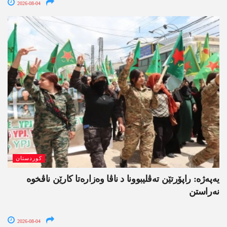
2026-08-04
کوردستان
یەپەژە: راپۆرتێن تەڤلیبوونا د ناڤا وەزارەتا کارێن ناڤخوە
نەراستن
2026-08-04