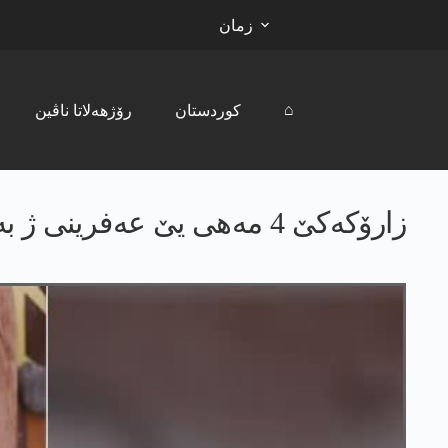
زمان
⌂
کوردستان
رۆژھەلاتا ناڤین
زارۆکەکێ 4 مه‌هی یێ عه‌فرینی ژ بەر سەرمایێ مر