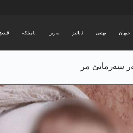
جیھان
نھێنی
ئانالیز
نەرین
نامیلکە
ڤیدیۆ