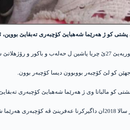
دابوون دەستپێکرن.
جهێن کو لێ کۆچبەر بووبوون دیسا کۆچبەر بوون.
بایێ بووبوو.