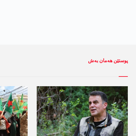
پوستێن ھەمان بەش