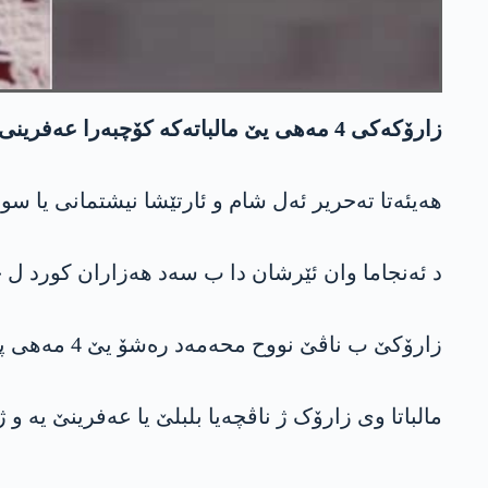
زارۆکەکی 4 مەهی یێ مالباتەکە کۆچبەرا عه‌فرینی پشتی كو ژ هه‌رێما شه‌هبایێ كۆچبه‌ری ته‌بقایێ بووین، ئیرۆ ژ سەرما جانێ خوە ژ دەست دا.
هەیئەتا تەحریر ئەل شام و ئارتێشا نیشتمانی یا سووریەیێ 27ێ چریا پاشین ل حەلەب و باکور و رۆژهلاتێ سووریەیێ ئێرش 
د ئەنجاما وان ئێرشان دا ب سەد هەزاران کورد ل 
زارۆکێ ب ناڤێ نووح محەمەد رەشۆ یێ 4 مەهی پشتی کو مالباتا وی ژ هەرێما شەهبایێ کۆچبەری تەبقایێ بوو ئیرۆ ژ بەر سەرمایێ جانێ خوە ژ دەست دا.
مالباتا وی زارۆک ژ ناڤچەیا بلبلێ یا عه‌فرینێ یە و ژ سالا 2018ان داگیرکرنا عه‌فرینێ ڤە کۆچبەری هەرێما شەه