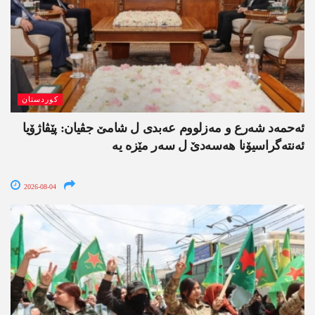
کوردستان
ئەحمەد شەرع و مەزلووم عەبدی ل شامێ جڤیان: پێڤاژۆیا
ئەنتەگراسیۆنا ھەسەدێ ل سەر مێزە یە
2026-08-04