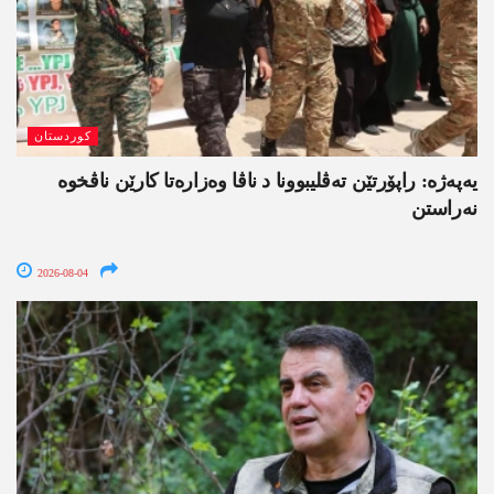
کوردستان
یەپەژە: راپۆرتێن تەڤلیبوونا د ناڤا وەزارەتا کارێن ناڤخوە
نەراستن
2026-08-04