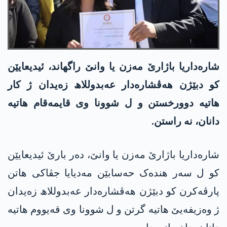
شارەداریا باژارێ مەزن یا وانێ راگھاند، ئیدیعایێن
کو دبێژن ھەڤشارەدار عەبدوللاھ زەیدان ژ کار
ھاتیە دوورخستن و ل شوونا وی قایمەقام ھاتیە
دانان، نە راستن.
شارەداریا باژارێ مەزن یا وانێ، دەر بارێ ئیدیعایێن
کو ل سەر ھندەک حەسابێن مەدیایا جڤاکی ھاتن
پارڤەکرن کو دبێژن ھەڤشارەدار عەبدوللاھ زەیدان
ژ وەزیفەیێ ھاتیە گرتن و ل شوونا وی قەیووم ھاتیە