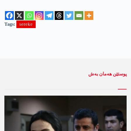
Tags:
sereke
پوستێن ھەمان بەش