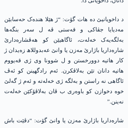
دانان، داخویانی دا.
د داخویانیێ دە ھات گۆت: “ژ ھێلا ھندەک حەسابێن
مەدیایا جڤاکی و قەستی ڤە ل سەر بنگەھا
بەلگەیەک خەلەت، ئاگاھیێن کو ھەڤشارەدارێ
شارەداریا باژارێ مەزن یا وانێ عەبدوللاھ زەیدان ژ
کار ھاتیە دوورخستن و ل شوونا وی ژی قەیووم
ھاتیە دانان تێن بەلاڤکرن. ئەم رادگھینن کو ئەڤ
ئاگاھی نە راستن و بەلگە ژی خەلەتە و ئەم ژ گەلێ
خوە دخوازن کو باوەری ب ڤان بەلاڤۆکێن خەلەت
نەینن.”
شارەداریا باژارێ مەزن یا وانێ گۆت: “دڤێت باش