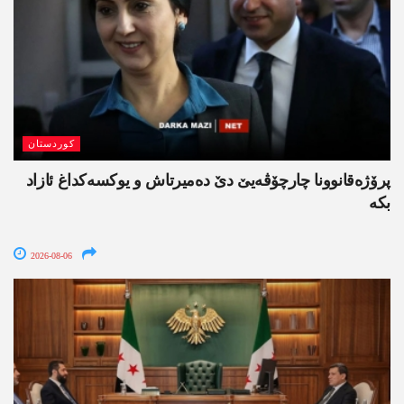
کوردستان
پرۆژەقانوونا چارچۆڤەیێ دێ دەمیرتاش و یوکسەکداغ ئازاد
بکە
2026-08-06