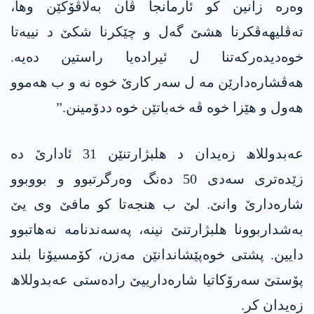
وەرە زانین کو ئارمانجا ڤان بەلاڤۆکێن وھا،
تەڤلیھەڤکرنا ھشێ گەل و چێکرنا شکێ د نییەتا
خوەدیدەرکەتنا ل ئیرادەیا راستین دەیە.
ھەڤشارەدارێن مە ل سەر کارێ خوە نە و ب ھەموو
ھەول و ھێزا خوە ڤە خەباتێن خوە ددۆمینن.”
عەبدوللاھ زەیدان د ھلبژارتنێن 31 ئادارێ دە
زێدەتری سەدی 50 دەنگ وەرگرتبوو و بووبوو
شارەدارێ وانێ. لێ ب ھنجەتا کو مافێ وی یێ
بەشداربوونا ھلبژارتنێ نینە، پەسەندنامە نەھاتبوو
دایین. پشتی خوەپێشاندانێن مەزن، کۆمسیۆنا بلند
پۆستێ سەرۆکاتیا شارەدارییێ رادەستی عەبدوللاھ
زەیدان کر.