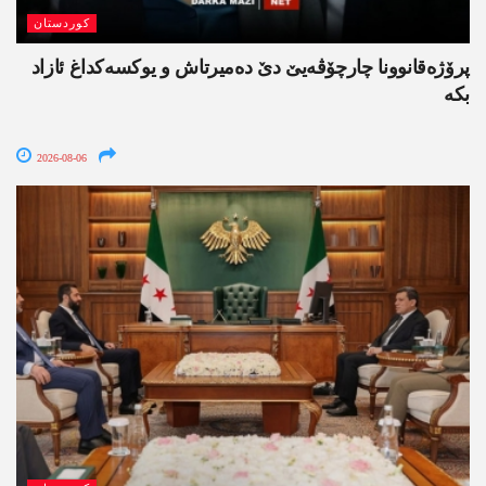
کوردستان
پرۆژەقانوونا چارچۆڤەیێ دێ دەمیرتاش و یوکسەکداغ ئازاد
بکە
2026-08-06