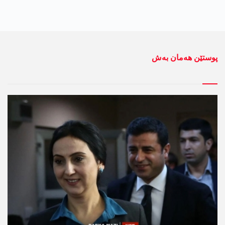
پوستێن ھەمان بەش