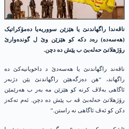
ناڤەندا راگھاندنێ یا ھێزێن سووریەیا دەمۆکراتیک
(ھەسەدە) رەد دکە کو ھێزێن وێ ل گوندەوارێ
رۆژھلاتێ حەلەبێ ب پێش دە دچن.
ناڤەند راگھاندنێ یا ھەسەدێ د داخویانیەکێ دە
راگھاند، “ھن دەزگەھێن راگھاندنێ یێن دژبەر
ئاگاھی بەلاڤ کرنە کو ھێزێن مە بەر ب ھەرێمێن
رۆژھلاتێ حەلەبێ ڤە ب پێش دە دچن. ئەم تەکەز
دکن کو ئەڤ ئاگاھی نە راستن.”