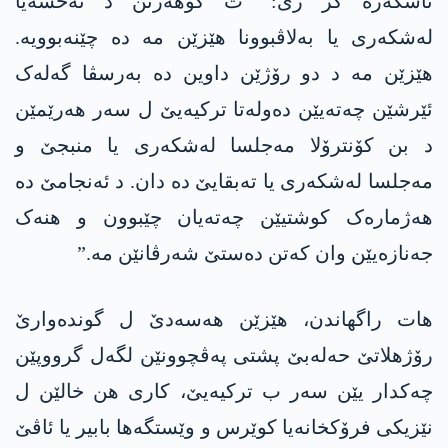
ئاشکەرە کر ژی: “ت گوھەرتن د نەخشەیا
لەشکەری یا بەلاڤبوونا ھێزێن مە دە چێنەبوویە.
ھێزێن مە د دو رۆژێن داوین دە بەرسڤا گەلەک
ئێرشێن چەتەیێن دەولەتا ترکیەیێ ل سەر ھەرێمێن
د بن کۆنترۆلا مەجلسا لەشکەری یا منبجێ و
مەجلسا لەشکەری یا تەبقایێ دە دان. د ئەنجامێ دە
ھەژمارەک کوشتیێن چەتەیان چێبوون و ھنەک
جەنازەیێن وان کەتن دەستێ شەرڤانێن مە.”
ھات راگھاندن، ھێزێن ھەسەدێ ل گوندەوارێ
رۆژھلاتێ حەلەبێ پشتی پەڤچوونێن لگەل گرووپێن
چەکدار یێن سەر ب ترکیەیێ، کاری ھن خالێن ل
نێزیکی فرۆکخانەیا کوێرس و وێستگەھا بابیر یا ئاڤێ