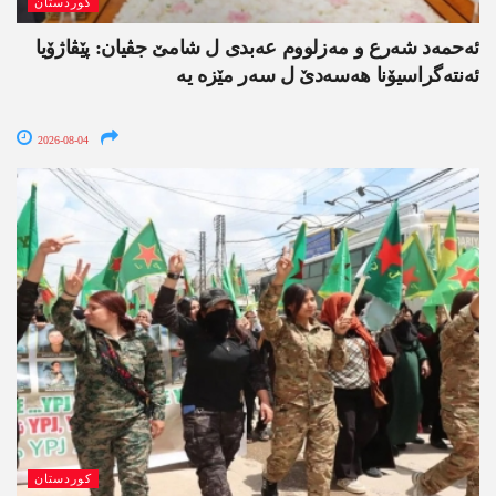
کوردستان
ئەحمەد شەرع و مەزلووم عەبدی ل شامێ جڤیان: پێڤاژۆیا
ئەنتەگراسیۆنا ھەسەدێ ل سەر مێزە یە
2026-08-04
کوردستان