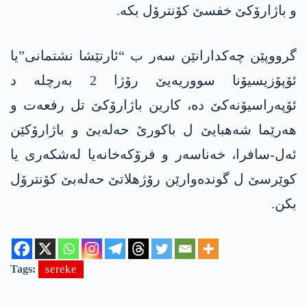
و باژارۆکێ خفسێ کۆنترۆل بکە.
گرووپێن چەکدارانێن سەر ب “ئارتێشا نشتمانی”یا
ئۆپۆزیسیۆنا سووریەیێ رۆژا 2 بەرچلە د
ئۆپەراسیۆنەکێ دە، کارین باژارۆکێ تل رفعەت و
ھەرێما شەھبایێ ل باکورێ حەلەبێ و باژارۆکێن
ئەل-سافرا، خەناسەر و فرۆکەخانەیا لەشکەری یا
کوێرسێ ل گوندەوارێن رۆژھلاتێ حەلەبێ کۆنترۆل
بکن.
Tags:
sereke