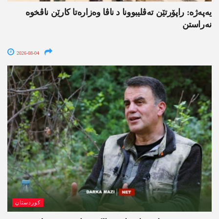
یەپەژە: راپۆرتێن تەڤلیبوونا د ناڤا وەزارەتا کارێن ناڤخوە
نەراستن
2026-08-04
کوردستان