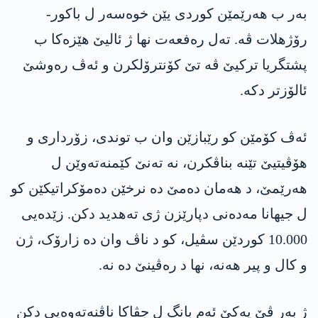
بەر ب ھەرێمێن کوردی یێن خوەسەر ل باکور-
رۆژھلات ڤە. تەل رەفعەت نھا ژ ئالیێ ھێزەکا ب
پشتگریا ترکیێ ڤە تێ کۆنترۆلکرن و ئەڤ رەوشێ
ئالۆزتر دکە.
ئەڤ کۆمێن کو رێبازێن وان ب توندی، زۆرداری و
ھۆڤیتیێ تێنە بناڤکرن، نە تەنێ کێمنەتەوێن ل
ھەرێمێ، د ھەمان دەمێ دە نرخێن دەمۆکراتیکێن کو
ل جیھانا مەدەنی دپارێزن ژی تەھدید دکن. زێدەیی
10.000 کوردێن سڤیل، کو د ناڤ وان دە زارۆک، ژن
و کال و پیر ھەنە، نھا د رەڤینێ دە نە.
ژ بەر ڤێ یەکێ ئەم بانگ ل جڤاکا ناڤنەتەوەیی دکن