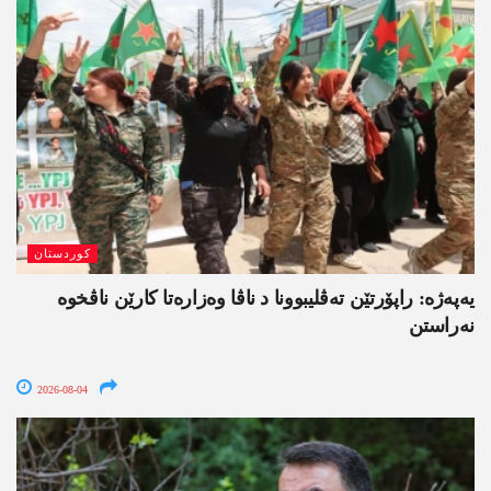
کوردستان
یەپەژە: راپۆرتێن تەڤلیبوونا د ناڤا وەزارەتا کارێن ناڤخوە
نەراستن
2026-08-04