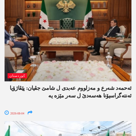
کوردستان
ئەحمەد شەرع و مەزلووم عەبدی ل شامێ جڤیان: پێڤاژۆیا
ئەنتەگراسیۆنا ھەسەدێ ل سەر مێزە یە
2026-08-04