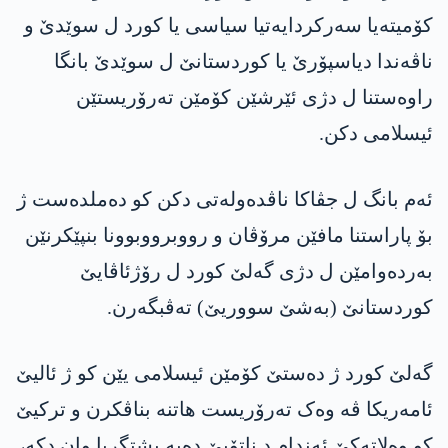
کۆمیتەیا سەرکردایەتیا سیاسی یا کورد ل سوێدێ و
ناڤەندا دیاسپۆرێ یا کوردستانێ ل سوێدێ بانگا
راوەستنا ل دژی ئێرشێن کۆمێن تەرۆریستێن
ئیسلامی دکن.
ئەم بانگ ل جڤاکا ناڤدەولەتی دکن کو دەملدەست ژ
بۆ پاراستنا مافێن مرۆڤان و رووبرووبوونا بنپێکرنێن
بەردەوامێن ل دژی گەلێ کورد ل رۆژئاڤایێ
کوردستانێ (بەشێ سووریێ) تەڤبگەرن.
گەلێ کورد ژ دەستێ کۆمێن ئیسلامی یێن کو ژ ئالیێ
ئامەریکا ڤە وەک تەرۆریست ھاتنە بناڤکرن و ترکیێ
کو وەلاتەکێ ئەندام د ناتۆیێ دەیە پشتگریا وان دکە،