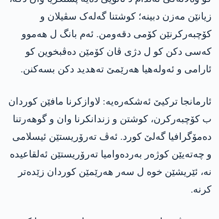
زیانێن مەزن دبینە؛ کوشتنا گەلەک سڤیلان و
کۆچبەرکرنێن کۆمی دقەومن. ئەم بانگ ل ھەموو
کەسی دکن کو ل دژی ڤان کۆمێن دەڤبخوین کو
ئارامی و ئەولەھیا ھەرێمێ تەھدید دکن بسەکنن.
ئارمانجا ترکیێ ئەشکەرەیە: لاوازکرنا مافێن کوردان
ب کۆچبەرکرن، کوشتن و زندانکرنا وان و گوھەرتنا
دەمۆگرافیا گەلێ کورد. ئەڤ تەرۆریستێن ئیسلامی
و چەتەیێن کوژەر بەردەوامیا تەرۆریستێن ئەلقاعیدە
نە، ئێریشێن خوە ل سەر ھەرێمێن کوردان زێدەتر
کرنە.