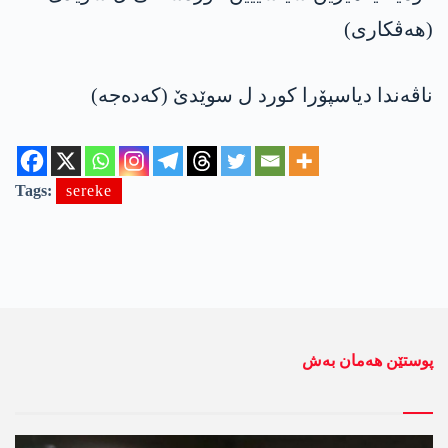
(ھەڤکاری)
ناڤەندا دیاسپۆرا کورد ل سوێدێ (کەدەجە)
Tags:
sereke
پوستێن ھەمان بەش