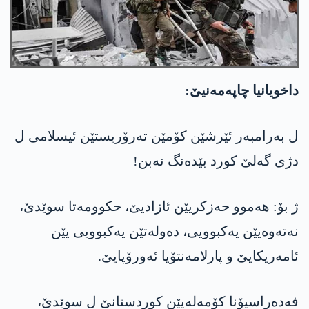
داخویانیا چاپەمەنیێ:
ل بەرامبەر ئێرشێن کۆمێن تەرۆریستێن ئیسلامی ل
دژی گەلێ کورد بێدەنگ نەبن!
ژ بۆ: ھەموو حەزکریێن ئازادیێ، حکوومەتا سوێدێ،
نەتەوەیێن یەکبوویی، دەولەتێن یەکبوویی یێن
ئامەریکایێ و پارلامەنتۆیا ئەورۆپایێ.
فەدەراسیۆنا کۆمەلەیێن کوردستانێ ل سوێدێ،