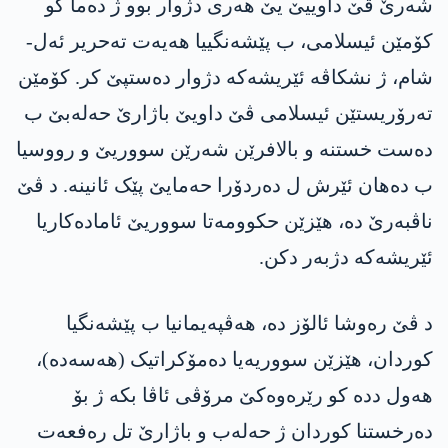
شەرێ ڤێ داوییێ یێ ھەری دژوار بوو ژ دەما کو
کۆمێن ئیسلامی، ب پێشەنگییا ھەیەت تەحریر ئەل-
شام، ژ نشکاڤە ئێریشەکە دژوار دەستپێ کر. کۆمێن
تەرۆریستێن ئیسلامی ڤێ داویێ باژارێ حەلەبێ ب
دەست خستنە و بالافرێن شەرێن سووریێ و رووسیا
ب دەھان ئێرش ل دەردۆرا حەمایێ پێک ئانینە. د ڤێ
ناڤبەرێ دە، ھێزێن حکوومەتا سووریێ ئامادەکاریا
ئێریشەکە دژبەر دکن.
د ڤێ رەوشا ئالۆز دە، ھەڤپەیمانیا ب پێشەنگیا
کوردان، ھێزێن سووریەیا دەمۆکراتیک (ھەسەدە)،
ھەول ددە کو رێرەوەکێ مرۆڤی ئاڤا بکە ژ بۆ
دەرخستنا کوردان ژ حەلەب و باژارێ تل رەفعەت