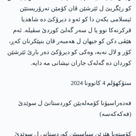
کو رێگریێ ل ئێرشێن ڤان کۆمێن تەرۆریستێن
ئیسلامی بکەن دا کو ئەو د دیرۆکێ دە شاھدیا
قرکرنەکا نوو یا ل سەر گەلێ کوردێ سڤیلە. ئەم
ھێڤی دکن کو جیھان ل ھەمبەر ڤان بنپێکرنان کەڕ،
کۆر و لال نەبە، وەکی کو دیرۆکێ دەر بارێ ئێرشێن
کوردان دە گەلەک جاران نیشانی مە دایە.
ستۆکھۆلم 4 کانوونا 2024
فەدەراسیۆنا کۆمەلەیێن کوردستانێ ل سوێدێ
(فەکەکەسە)
کۆمیتەیا ھێزێن سیاسییێن کوردستانی ل سوێدێ