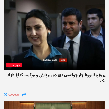
کوردستان
پرۆژەقانوونا چارچۆڤەیێ دێ دەمیرتاش و یوکسەکداغ ئازاد
بکە
2026-08-06