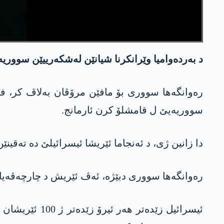
د بەردەوامیا وێرانکرنا شیانێن لەشکەرییێن سووریە
رەوانگەها سووری بۆ مافێن مرۆڤان بەلاڤ کر، فرۆ
سووریەیێ ل قامشلۆ کرن ئارمانج.
دا زانین ژی، د ئەنجاما ئێریشا ئیسرائیلێ دە تەقی
رەوانگەها سووری دبێژە، ئەڤ ئێریش د چارچەڤەیا و
ئیسرائیل زێد