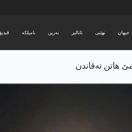
جیھان
نھێنی
ئانالیز
نەرین
نامیلکە
ڤیدیۆ
مێ هاتن تەقاندن