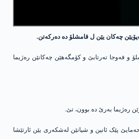
ەپۆیێن چەکان یێن ل قامشلۆ دە دەرکەتن.
ۆ و فەوجا تەرتابێ و کۆمگەهێن چەکانێن ره‌ژیما
 ره‌ژیما بەرێ دە بوون، تێ.
رعا، لازقیە و حەمایێ پێک ئانین و شیانێن لەشکەری یێن ئارتێشا