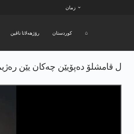
زمان
⌂
کوردستان
رۆژھەلاتا ناڤین
ل قامشلۆ دەپۆیێن چەکان یێن ره‌ژی