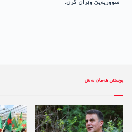
سووریەیێ وێران کرن.
پوستێن ھەمان بەش