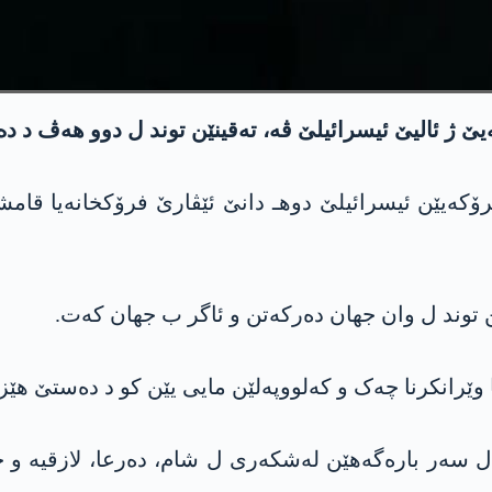
یێ ژ ئالیێ ئیسرائیلێ ڤە، تەقینێن توند ل دوو هەڤ د د
کەیێن ئیسرائیلێ دوهـ دانێ ئێڤارێ فرۆکخانەیا قامشل
نێن توند ل وان جهان دەرکەتن و ئاگر ب جهان کەت.
ێرانکرنا چەک و کەلووپەلێن مایی یێن کو د دەستێ هێزێن
ەتر هەر ئیرۆ زێدەتر ژ 100 ئێریشان ل سەر بارەگەهێن لەشکەری ل شام، دە