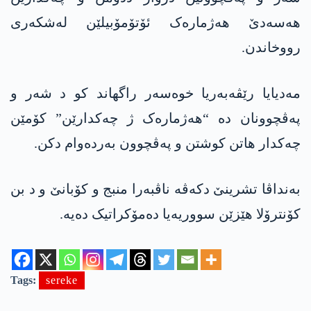
هه‌سه‌دێ هەژمارەک ئۆتۆمۆبیلێن لەشکەری
رووخاندن.
مەدیایا رێڤەبەریا خوەسەر راگهاند کو د شەر و
پەڤچوونان دە “هەژمارەک ژ چه‌كدارێن” کۆمێن
چەکدار هاتن کوشتن و پەڤچوون بەردەوام دکن.
بەنداڤا تشرینێ دکەڤە ناڤبەرا منبج و کۆبانێ و د بن
کۆنترۆلا هێزێن سووریەیا دەمۆکراتیک دەیە.
Tags:
sereke