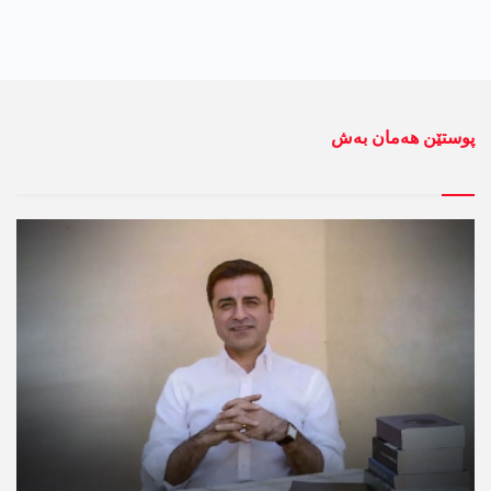
پوستێن ھەمان بەش