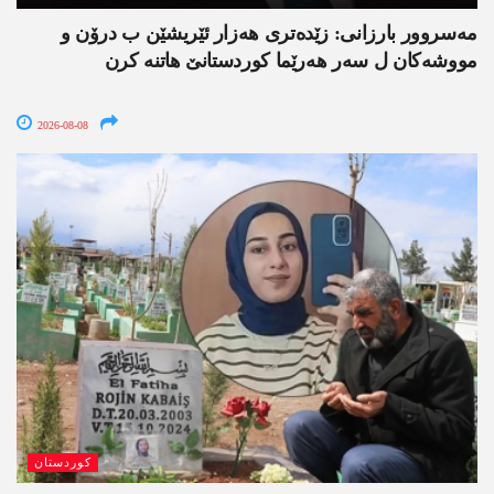
مەسروور بارزانی: زێدەتری ھەزار ئێریشێن ب درۆن و
مووشەکان ل سەر ھەرێما کوردستانێ ھاتنە کرن
2026-08-08
کوردستان