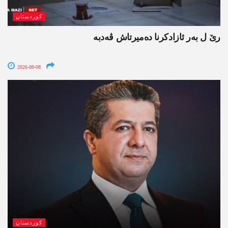
کوردستان
رێ ل بەر ئازادکرنا دەمیرتاش ڤەدبە
2026-08-08
کوردستان