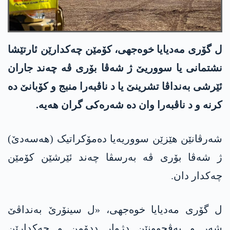
ل گۆری مەدیایا خوەجهی، کۆمێن چەکدارێن ئارتێشا
نشتمانی یا سووریێ ژ شەڤا بۆری ڤە چەند جاران
ئێرشی بەنداڤا تشرینێ یا د ناڤبەرا منبج و کۆبانێ دە
کرنە و د ناڤبەرا وان دە شەرەکی گران هەیە.
شەرڤانێن هێزێن سووریەیا دەمۆکراتیک (هه‌سه‌دێ)
ژ شەڤا بۆری ڤە بەرسڤا چەند ئێرشێن کۆمێن
چەکدار دان.
ل گۆری مەدیایا خوەجهی، «ل سینۆرێ بەنداڤێ
شەر و پەڤچوونێن دژوار ددۆمن و چەکدارێن