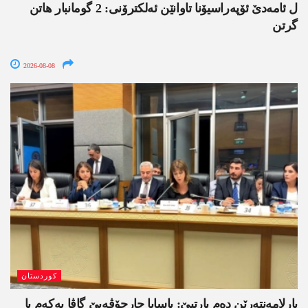
ل ئامەدێ ئۆپەراسیۆنا تاوانێن ئەلکترۆنی: 2 گومانبار ھاتن
گرتن
2026-08-08
کوردستان
پارلامەنتەرێن دەم پارتیێ: یاسایا چارچۆڤەیێ گاڤا یەکەم یا