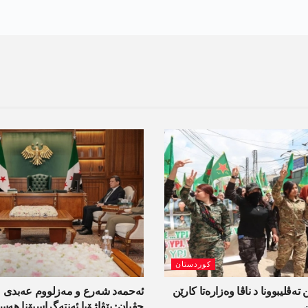
کوردستان
 تەڤلیبوونا د ناڤا وەزارەتا کارێن
ئەحمەد شەرع و مەزلووم عەبدی 
جڤیان: پێڤاژۆیا ئەنتەگراسیۆنا ھ