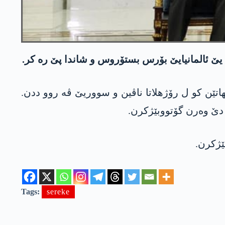
هاتێن کو ل رۆژهلاتا ناڤین و سووریێ ڤە روو ددن.
 دێ وەرن گۆتووبێژکرن.
بێژکرن.
Tags:
sereke