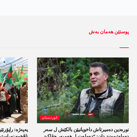
پوستێن ھەمان بەش
کوردستان
نورەدین دەمیرتاش داخویانیێن بالکێش ل سەر
یەپەژە: راپۆرتێن
دەولەتبوونێ دان: “دەولەت ل ھەمبەر جڤاکێ
ناڤخوە نەراستن