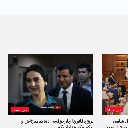
کوردستان
کوردستان
ل شامێ
پرۆژەقانوونا چارچۆڤەیێ دێ دەمیرتاش و
ەسەدێ ل سەر
یوکسەکداغ ئازاد بکە