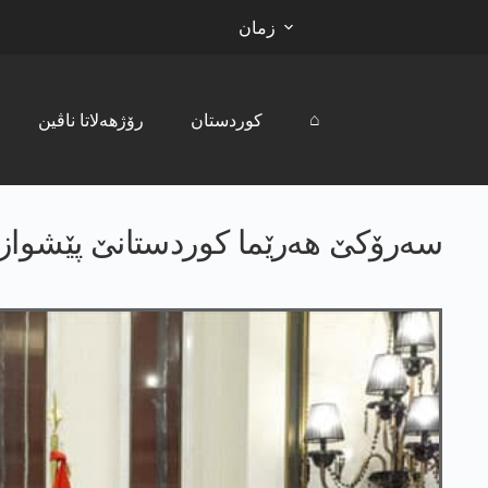
زمان
⌂
کوردستان
رۆژھەلاتا ناڤین
سەرۆکێ هەرێما کوردستانێ پێشوازی 