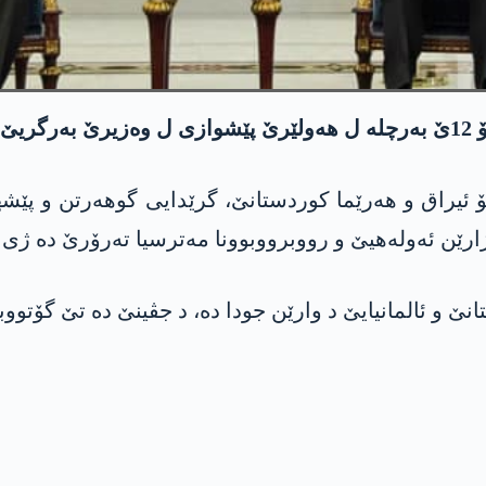
 کر.
بۆ ئیراق و هەرێما کوردستانێ، گرێدایی گوهەرتن و پێش
مژارێن ئەولەهیێ و رووبرووبوونا مەترسیا تەرۆرێ دە ژی
انێ و ئالمانیایێ د وارێن جودا دە، د جڤینێ دە تێ گۆتوو