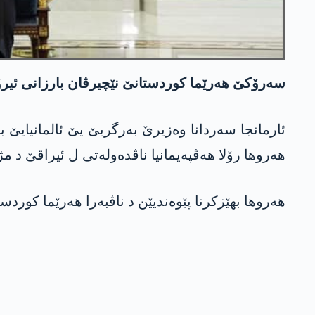
سەرۆکێ هەرێما کوردستانێ نێچیرڤان بارزانی ئیرۆ 12ێ بەرچلە ل هەولێرێ پێشوازی ل وەزیرێ به‌رگریێ یێ ئالمانیایێ بۆرس بستۆروس و شاندا پێ رە
ئارمانجا سەردانا وەزیرێ به‌رگریێ یێ ئالمانیایێ 
هەروها رۆلا هەڤپەیمانیا ناڤدەولەتی ل ئیراقێ د 
هەروها بهێزکرنا پێوەندیێن د ناڤبەرا هەرێما کوردست