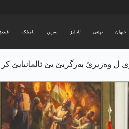
جیھان
نھێنی
ئانالیز
نەرین
نامیلکە
ڤیدیۆ
ل وەزیرێ به‌رگریێ یێ ئالمانیایێ کر