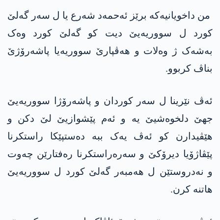
من داخویانیەکە برێز ئەحمەد شەرع یا ل سەر گەلێ
کورد ل سووریەیێ دیت کو گەلێ کورد وەک
بەشەک ژ وەلات و ھەڤپارێ سووریەیا پاشەرۆژێ
بناڤ کربوو.
ئەڤ نێرینا ل سەر کوردان و پاشەرۆژا سووریەیێ
جھێ دلخوەشیێ یە و ئەم پێشوازیێ لێ دکن و
ھێڤیدارن کو ئەڤ یەک ببە دەستپێکا راستکرنا
پێڤاژۆیا دیرۆکێ و سەرەراستکرنا رەفتارێن چەوت
و نەدروستێن ل ھەمبەر گەلێ کورد ل سووریەیێ
ھاتنە کرن.