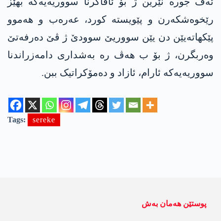
ئەڤ جورە نێرین ژ بۆ ئاڤاکرنا سووریەیەکە بھێز
رێخوەشکەرن و پێویستە کورد، عەرەب و ھەموو
پێکھاتەیێن دن یێن سووریێ سوودێ ژ ڤێ دەرفەتێ
وەربگرن، ژ بۆ ب ھەڤ رە بەشداری دامەزراندنا
سووریەیەکە ئارام، ئازاد و دەمۆکراتیک ببن.
Tags:
sereke
پوستێن ھەمان بەش