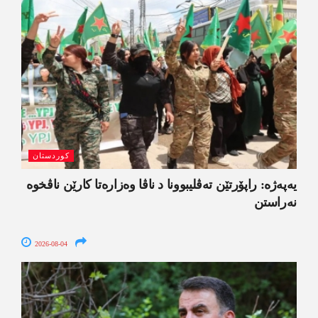
کوردستان
یەپەژە: راپۆرتێن تەڤلیبوونا د ناڤا وەزارەتا کارێن ناڤخوە
نەراستن
2026-08-04