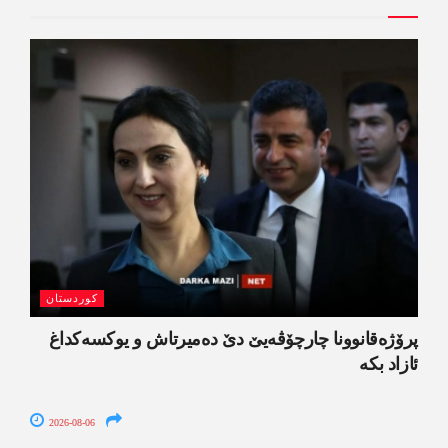
کوردستان
پرۆژەقانوونا چارچۆڤەیێ دێ دەمیرتاش و یوکسەکداغ
ئازاد بکە
2026-08-06