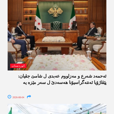
کوردستان
ئەحمەد شەرع و مەزلووم عەبدی ل شامێ جڤیان:
پێڤاژۆیا ئەنتەگراسیۆنا ھەسەدێ ل سەر مێزە یە
2026-08-04