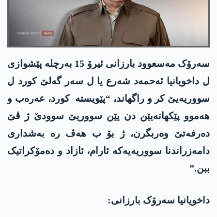
سەرۆک مەسعوود بارزانی ئیرۆ 15 بەرچلە پێشوازی
ل داخویانیا ئەحمەد شەرع یا ل سەر گەلێ کورد ل
سووریەیێ کر و راگھاند، “پێویستە کورد، عەرەب و
ھەموو پێکھاتەیێن دن یێن سووریێ سوودێ ژ ڤێ
دەرفەتێ وەربگرن، ژ بۆ ب ھەڤ رە بەشداری
دامەزراندنا سووریەیەکە ئارام، ئازاد و دەمۆکراتیک
ببن.”
داخویانیا سەرۆک بارزانی: