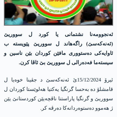
ئەنجوومەنا نشتمانی یا کورد ل سووریێ
(ئەنەکەسێ) راگەھاند ل سووریێ پێویستە ب
ئاوایەکی دەستووری مافێن کوردان بێن ناسین و
سیستەما فەدەرالی ل سووریێ بێ ئاڤا کرن.
ئیرۆ 15/12/2024ێ ئەنەکەسێ د جڤینا خوەیا ل
قامشلۆ دە بەحسا گرنگیا یەکتیا ھەلوێستا کوردان ل
سووریێ و گرنگیا پاراستنا ناڤچەیێن کوردستانێ یێن
ژ ھەموو دەستوەردانەکا دەرڤە کر.