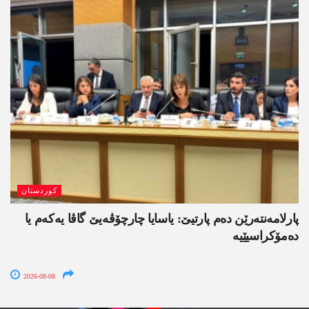
کوردستان
پارلامەنتەرێن دەم پارتیێ: یاسایا چارچۆڤەیێ گاڤا یەکەم یا
دەمۆکراسیێیە
2026-08-08