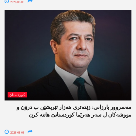
2026-08-08
کوردستان
مەسروور بارزانی: زێدەتری ھەزار ئێریشێن ب درۆن و
مووشەکان ل سەر ھەرێما کوردستانێ ھاتنە کرن
2026-08-08