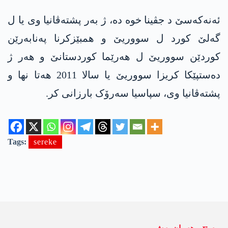
ئەنەکەسێ د جڤینا خوە دە، ژ بەر پشتەڤانیا وی یا ل
گەلێ کورد ل سووریێ و ھمبێزکرنا پەنابەرێن
کوردێن سووریێ ل ھەرێما کوردستانێ و ھەر ژ
دەستپێکا کریزا سووریێ یا سالا 2011 ھەتا نھا و
پشتەڤانیا وی، سپاسیا سەرۆک بارزانی کر.
Tags:
sereke