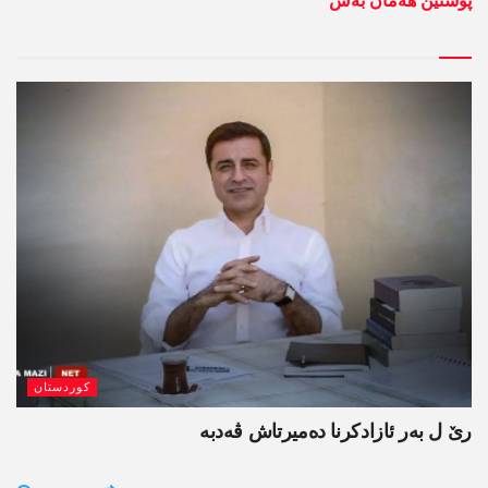
پوستێن ھەمان بەش
کوردستان
رێ ل بەر ئازادکرنا دەمیرتاش ڤەدبە