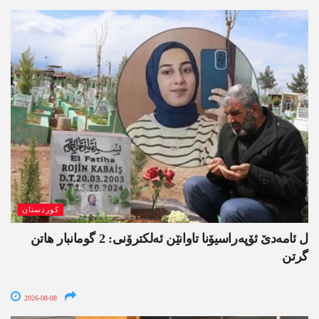
کوردستان
ل ئامەدێ ئۆپەراسیۆنا تاوانێن ئەلکترۆنی: 2 گومانبار ھاتن
گرتن
2026-08-08