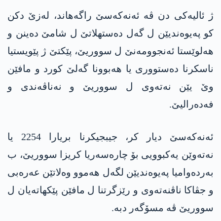
ژ ئالیەکی دن ڤە ئەنەکەسێ راگەھاند، لەزێ دکن
کو پەیوەندیێن ل گەل دەستھلاتێ ل شامێ دەینن و
ھەلوێستا ئەنجوومەنێ ل سووریێ، پێکتێ ژ پێویستیا
ناسکرنا دەستووری یا ھەبوونا گەلێ کورد و مافێن
وێ یێن نەتەوی ل سووریێ و نەناڤەندی و
فەدەرالیێ.
ئەنەکەسێ دیار کر، جیبجیکرنا بریارا 2254 یا
نەتەوێن یەکبوویی بۆ چارەسەریا کریزا سووریێ، ب
بەردەوامیا پەیوەندیێن لگەل ھەموو وەلاتێن عەرەبی
و جڤاکا ناڤنەتەوی و رێزگرتنا ل مافێن پێکھاتەیان ل
سووریێ ڤە مسۆگەر دبە.