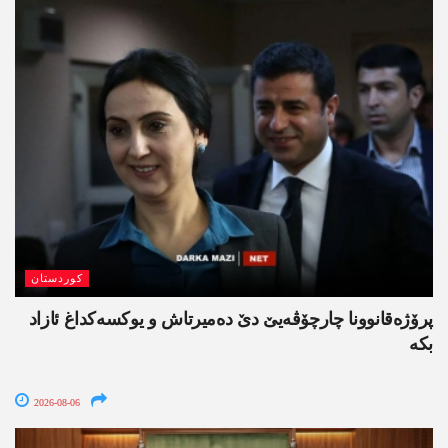
کوردستان
پرۆژەقانوونا چارچۆڤەیێ دێ دەمیرتاش و یوکسەکداغ ئازاد
بکە
2026-08-06