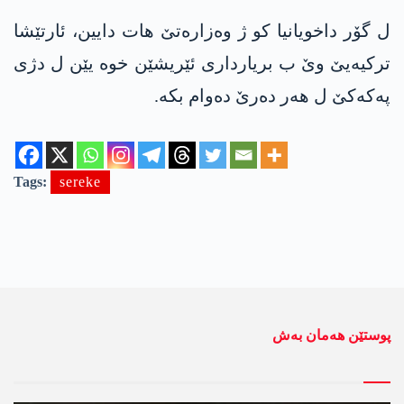
ل گۆر داخویانیا کو ژ وەزارەتێ هات دایین، ئارتێشا
ترکیەیێ وێ ب بریارداری ئێریشێن خوه‌ یێن ل دژی
په‌كه‌كێ ل هه‌ر ده‌رێ ده‌وام بكه‌.
Tags:
sereke
پوستێن ھەمان بەش