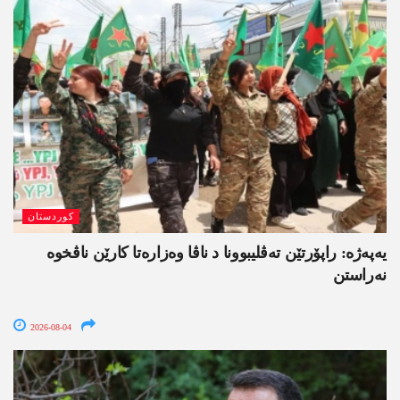
کوردستان
یەپەژە: راپۆرتێن تەڤلیبوونا د ناڤا وەزارەتا کارێن ناڤخوە
نەراستن
2026-08-04