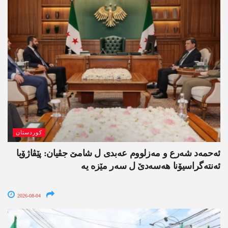
کوردستان
ئەحمەد شەرع و مەزلووم عەبدی ل شامێ جڤیان: پێڤاژۆیا
ئەنتەگراسیۆنا ھەسەدێ ل سەر مێزە یە
2026-08-04