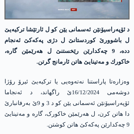
د ئۆپەراسیۆنێن ئەسمانی یێن کو ل ئارتێشا تركیه‌یێ
ل باشوورێ كوردستانێ ل دژی په‌كه‌كێ ئه‌نجام
دده‌، 9 چه‌كدارێن رێخستنێ ل هه‌رێمێن گاره‌،
خاكورك و مه‌تینایێ هاتن ئارمانج گرتن.
وەزارەتا پاراستنا نەتەوەیی یا تركیه‌یێ ئیرۆ رۆژا
دوشه‌می 16/12/2024ێ راگهاند، د ئەنجاما
ئۆپەراسیۆنێن ئەسمانی یێن کو د 3 و 9ێ بەرفانبارێ
دا هاتن کرن، ل هەرێمێن خاکورک، گاره‌ و مەتینایێ
9 چه‌كدارێن په‌كه‌كێ هاتن كوشتن.