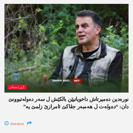
کوردستان
نورەدین دەمیرتاش داخویانیێن بالکێش ل سەر دەولەتبوونێ
دان: “دەولەت ل ھەمبەر جڤاکێ ئامرازێ زلمێ یە”
2026-08-04