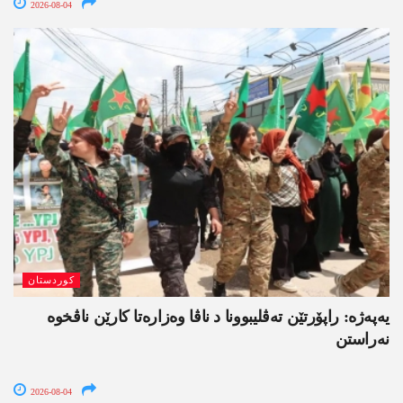
2026-08-04
کوردستان
یەپەژە: راپۆرتێن تەڤلیبوونا د ناڤا وەزارەتا کارێن ناڤخوە
نەراستن
2026-08-04