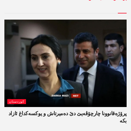
کوردستان
پرۆژەقانوونا چارچۆڤەیێ دێ دەمیرتاش و یوکسەکداغ ئازاد
بکە