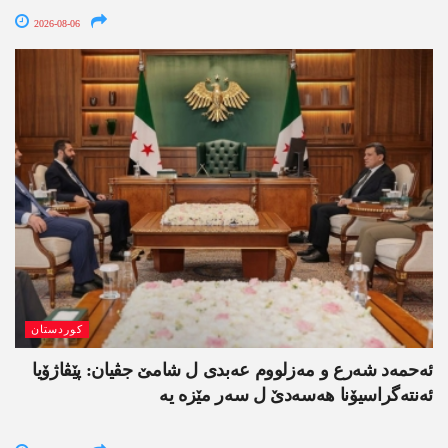
2026-08-06
کوردستان
ئەحمەد شەرع و مەزلووم عەبدی ل شامێ جڤیان: پێڤاژۆیا
ئەنتەگراسیۆنا ھەسەدێ ل سەر مێزە یە