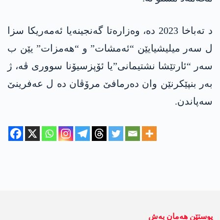
د تەباخا 2023 دە، وەزارەتا گەنجینەیا ئەمەریکا سزا
ل سەر میلیشیایێن “ئەمشات” و “ھەمزات” یێن ب
سەر “ئارتێشا نشتیمانی”یا ئۆپزسیۆنا سووری ڤە، ژ
بەر بنپێکرنێن وان دەرمافێ مرۆڤان دە ل عەفرینێ
سەپاندن.
پوستێن ھەمان بەش