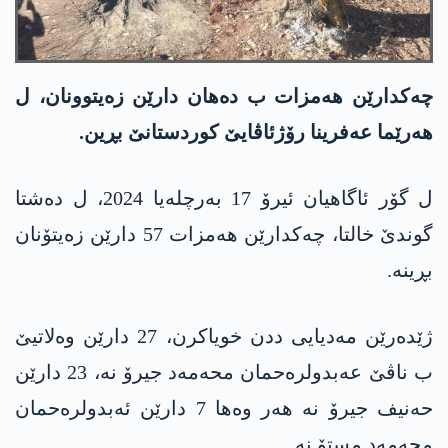
چەکدارێن ھەمزات ب دەھان دارێن زەیتوونان، ل
ھەرێما عەفرینا رۆژئاڤایێ کوردستانێ بڕین.
ل گۆر ئاگاهیان ئیرۆ 17 بەرچلەیا 2024، ل دەشتا
گوندێ خالتا، چەکدارێن ھەمزات 57 دارێن زەیتۆنان
بڕینە.
ژێدەرێن مەدیایی ددن خویاکرن، 27 دارێن وەلاتیێ
ب ناڤێ عەبدولرەحمان محەمەد جیرۆ نە، 23 دارێن
حەنیف جیرۆ نە ھەر وەھا 7 دارێن ئەبدولرەحمان
محەمەد مستۆ نە.