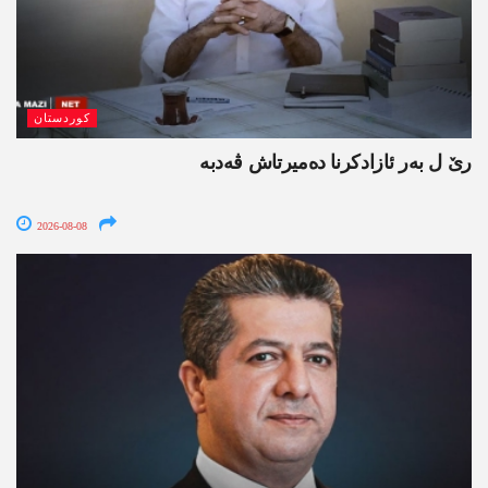
کوردستان
رێ ل بەر ئازادکرنا دەمیرتاش ڤەدبە
2026-08-08