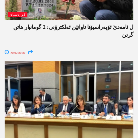
کوردستان
ل ئامەدێ ئۆپەراسیۆنا تاوانێن ئەلکترۆنی: 2 گومانبار ھاتن
گرتن
2026-08-08