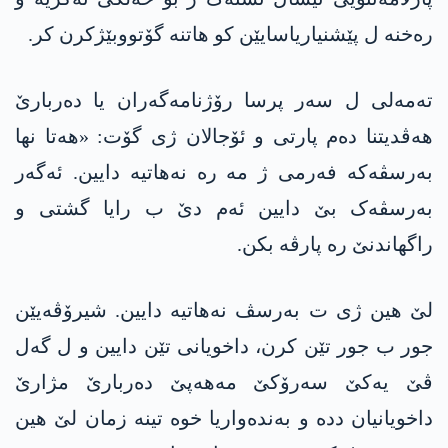
رەخنە ل پێشنیاریاسایێن کو هاتنە گۆتووبێژکرن کر.
تەمەلی ل سەر پرسا رۆژنامەگەران یا دەربارێ
هەڤدیتنا دەم پارتی و ئۆجالان ژی گۆت: «هەتا نها
بەرسڤەکە فەرمی ژ مە رە نەهاتیە دایین. ئەگەر
بەرسڤەک بێ دایین ئەم دێ ب رایا گشتی و
راگهاندنێ رە پارڤە بکن.
لێ هین ژی ت بەرسڤ نەهاتیە دایین. شیرۆڤەیێن
جور ب جور تێن کرن، داخویانی تێن دایین و ل گەل
ڤێ یەکێ سەرۆکێ مه‌هه‌پێ دەربارێ مژارێ
داخویانیان ددە و بەندەواریا خوە تینە زمان لێ هین