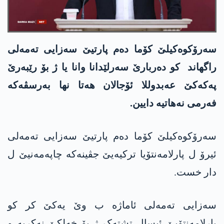
سەرۆکوەکیلێ کۆما دەم پارتیێ سەزایی تەمەلی
راگهاند کو دەربارێ سەرلێدانا وانا یا ژ بۆ رێبەرێ
په‌كه‌كێ عه‌بدوللا ئۆجالان هەتا نها بەرسڤەکە
فەرمی نەهاتیە دایین.
سەرۆکوەکیلێ کۆما دەم پارتیێ سەزایی تەمەلی
ئیرۆ ل پارلامەنتۆیا ترکیەیێ جڤینەکە چاپەمەنیێ ل
دار خست.
سەزایی تەمەلی ئاماژە ب وێ یەکێ کر کو
پارلامەنتۆیێ ئیسال تشتەک ژ بۆ خەلکێ نەکریە و