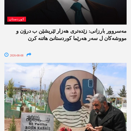
کوردستان
مەسروور بارزانی: زێدەتری ھەزار ئێریشێن ب درۆن و
مووشەکان ل سەر ھەرێما کوردستانێ ھاتنە کرن
2026-08-08