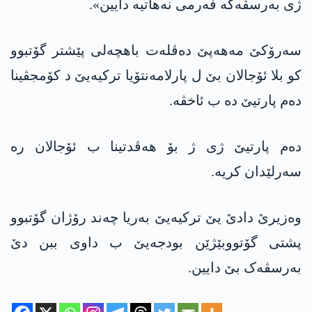
ژی بەرسڤەکە فەرمی نەهاتیە دایین».
سەرۆکێ مه‌هه‌پێ دەڤلەت باهچەلی پێشتر گۆتبوو
کو بلا ئۆجالان بێ ل پارلامەنتۆیا ترکیەیێ د کۆمجڤینا
دەم پارتیێ دە ب ئاخڤە.
دەم پارتیێ ژی ژ بۆ هەڤدتینا ب ئۆجالان رە
سەرلێدان کریە.
وەزیرێ دادێ یێ ترکیەیێ بەریا چەند رۆژان گۆتبوو
پشتی گۆتووبێژێن بودجەیێ ب داوی ببن دێ
بەرسڤەک بێ دایین.