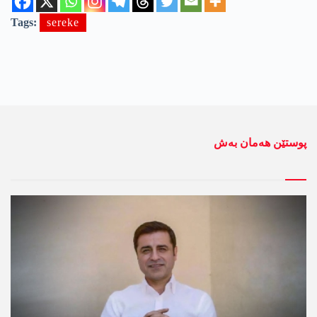
Tags:
sereke
پوستێن ھەمان بەش