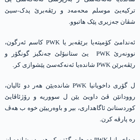
ترکیەیێ موسلم محەمەد و رێڤەبرێ پدک-سیێ
شڤان جەزیری پێک هاتبوو.
ئەندامێ کۆمیتەیا برێڤەبر یا PWK کاسم ئەرگون،
نوونەرێ PWK یێ ستانبۆلێ جەنگیز گونگۆر و
رێڤەبرێن PWK شاندەیا ئه‌نه‌كه‌سێ پێشوازی کر.
ل گۆری داخویانیا PWK شاندەیێن هەر دو ئالیان،
روودانێن ڤێ داویێ یێن ل سووریە و رۆژئاڤایێ
کوردستانێ ئاگاهداری، بیر و باوەرییێن خوە ب هەڤ
رە پارڤە کرن.
د داخویانیا PWK دە هات گۆتن کو هەر دو شاندەیان