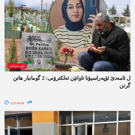
کوردستان
ل ئامەدێ ئۆپەراسیۆنا تاوانێن ئەلکترۆنی: 2 گومانبار ھاتن
گرتن
2026-08-08