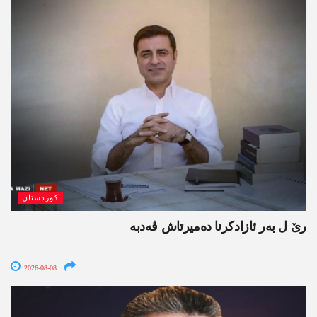
کوردستان
رێ ل بەر ئازادکرنا دەمیرتاش ڤەدبە
2026-08-08