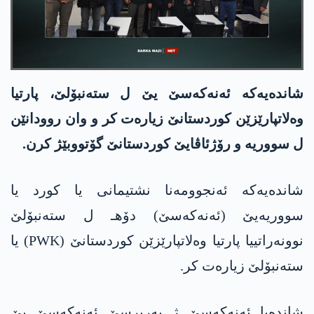
شاندەیەکە ئه‌نه‌كه‌سێ یێ ل ستەنبۆلێ، پارتیا
وه‌لاتپارێزێن كوردستانێ زیارەت کر و وان روودانێن
ل سووریە و رۆژئاڤایێ کوردستانێ گۆتووبێژ کرن.
شاندەیەکە ئەنجوومەنا نشتیمانی یا کورد یا
سووریەیێ (ئه‌نه‌كه‌سێ) دۆهـ ل ستەنبۆلێ
نوونەراتییا پارتیا وەلاتپارێزێن کوردستانێ (PWK) یا
ستەنبۆلێ زیارەت کر.
شاندەیا ئه‌نه‌كه‌سێ ژ بەرپرسێ ئه‌نه‌كه‌سێ یێ