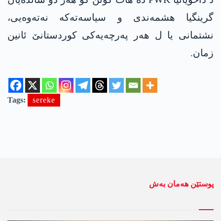
گرینگیا هشمەندی و سیاسەتەکە نەتەوەیی،
نشتمانی یا ل هەر پەرچەیەکی کوردستانێ ئانین
زمان.
Tags:
sereke
پوستێن ھەمان بەش