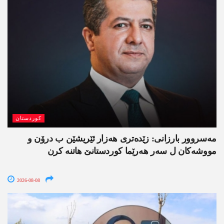
کوردستان
مەسروور بارزانی: زێدەتری ھەزار ئێریشێن ب درۆن و
مووشەکان ل سەر ھەرێما کوردستانێ ھاتنە کرن
2026-08-08