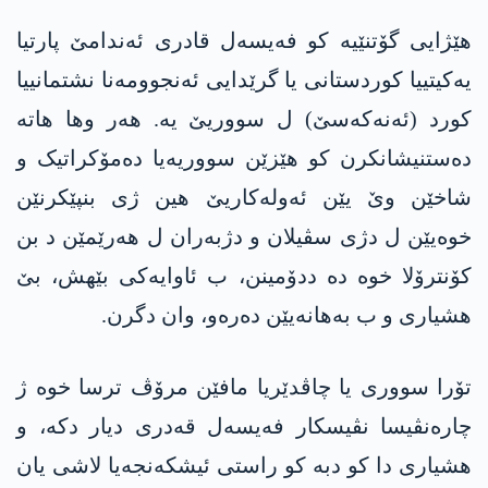
ھێژایی گۆتنێیە کو فەیسەل قادری ئەندامێ پارتیا
یەکیتییا کوردستانی یا گرێدایی ئەنجوومەنا نشتمانییا
کورد (ئەنەکەسێ) ل سووریێ یە. ھەر وھا ھاتە
دەستنیشانکرن کو ھێزێن سووریەیا دەمۆکراتیک و
شاخێن وێ یێن ئەولەکاریێ ھین ژی بنپێکرنێن
خوەیێن ل دژی سڤیلان و دژبەران ل ھەرێمێن د بن
کۆنترۆلا خوە دە ددۆمینن، ب ئاوایەکی بێھش، بێ
ھشیاری و ب بەھانەیێن دەرەو، وان دگرن.
تۆرا سووری یا چاڤدێریا مافێن مرۆڤ ترسا خوە ژ
چارەنڤیسا نڤیسکار فەیسەل قەدری دیار دکە، و
ھشیاری دا کو دبە کو راستی ئیشکەنجەیا لاشی یان