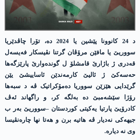
د 24 کانوونا پێشین یا 2024 دە، تۆرا چاڤدێریا
سووریێ یا مافێن مرۆڤان گرتنا نڤیسکار فەیسەل
قەدری ژ باژارێ قامشلۆ ل گوندەوارێ پارێزگەھا
حەسەکێ ژ ئالیێ کارمەندێن ئاساییشێ یێن
گرێدایی ھێزێن سووریا دەمۆکراتیک ڤە د سبەھا
رۆژا سێشەمبێ دە بەلگە کر، و راگهاند ئەڤ
کادرۆیێ پارتیا یەکیتی کوردستان –سووریێ بەر ب
جیهەکی نەدیار ڤە هاتیە برن و ھەتا نھا چارەنڤیسا
وی نە دیارە.