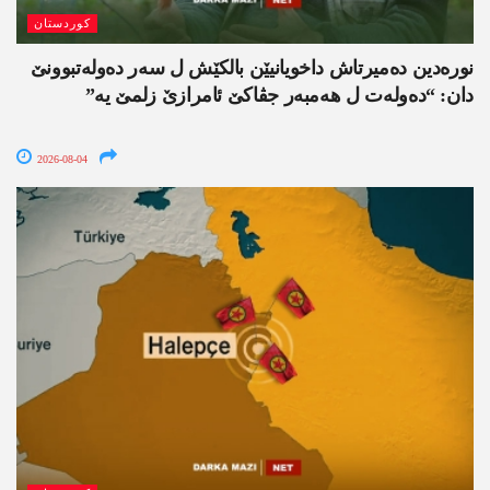
کوردستان
نورەدین دەمیرتاش داخویانیێن بالکێش ل سەر دەولەتبوونێ
دان: “دەولەت ل ھەمبەر جڤاکێ ئامرازێ زلمێ یە”
2026-08-04