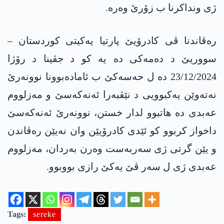
ژی ونداکرنا ب زۆرێ وەرە.
رەڤاندنا ڤی کادرۆیێ پارتیا یەکیتی کوردستان –
سووریێ د دەمەکی دە یە کو د جڤینا د رۆژا
23/12/2024 دە ل حەسەکێ ب ئامادەبوونا نوونەرێ
نەتەوێن یەکبوویی د نێڤبەرا ئەنەکەسێ و مەزلووم
عەبدی دە هاتبوو لدار خستن، نوونەرێ ئەنەکەسێ
داخواز کربوو کو ئێدی کادرۆیێن وان نەیێن رەڤاندن
و یێن گرتی ژی سەربەست وەرن بەردان، مەزلووم
عەبدی ژی ل سەر ڤێ یەکێ رازی بووبوو.
Tags:
sereke