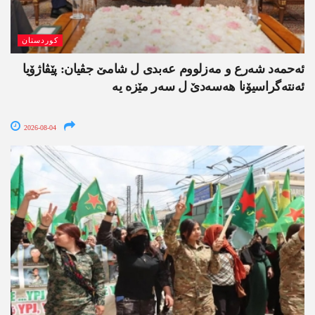
کوردستان
ئەحمەد شەرع و مەزلووم عەبدی ل شامێ جڤیان: پێڤاژۆیا
ئەنتەگراسیۆنا ھەسەدێ ل سەر مێزە یە
2026-08-04