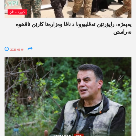
کوردستان
یەپەژە: راپۆرتێن تەڤلیبوونا د ناڤا وەزارەتا کارێن ناڤخوە
نەراستن
2026-08-04