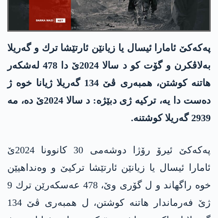
په‌كه‌كێ ئامارا ئیسال یا زیانێن ئارتێشا ترك و گه‌ریلا
به‌لاڤكرن و گۆت كو د سالا 2024ێ دا 478 له‌شكه‌ر
هاتنه‌ كوشتن، همبه‌ری ڤێ 134 گه‌ریلا ژیانا خوه‌ ژ
ده‌ست دا یه‌، تركیه‌ ژی دبێژه‌: د سالا 2024ێ ده‌، مه‌
2939 گه‌ریلا كوشتنه‌.
په‌كه‌كێ ئیرۆ رۆژا دوشه‌می 30 كانوونا 2024ێ
ئامارا ئیسال یا زیانێن ئارتێشا تركیێ و وه‌نداهیێن
خوه‌ راگهاند و ل گۆری وێ، 478 عه‌سكه‌رێن ترك 9
ژێ فه‌رماندار هاتنه‌ كوشتن، ل همبه‌ری ڤێ 134