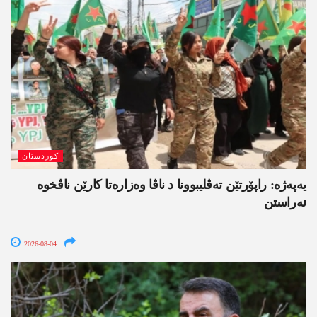
کوردستان
یەپەژە: راپۆرتێن تەڤلیبوونا د ناڤا وەزارەتا کارێن ناڤخوە
نەراستن
2026-08-04