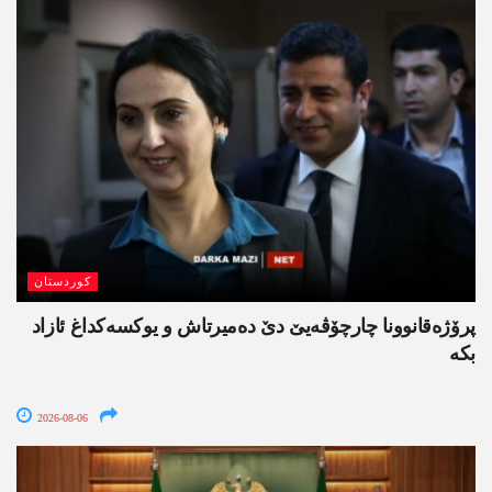
کوردستان
پرۆژەقانوونا چارچۆڤەیێ دێ دەمیرتاش و یوکسەکداغ ئازاد
بکە
2026-08-06