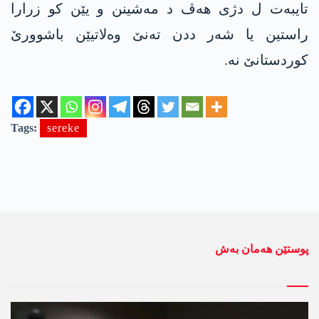
تایبه‌ت ل دژی هه‌ڤ د مه‌شینن و یێن كو زرارا
راستین یا شه‌ر ددن ته‌نێ وه‌لاتیێن باشوورێ
كوردستانێ نه‌.
Tags:
sereke
پوستێن ھەمان بەش