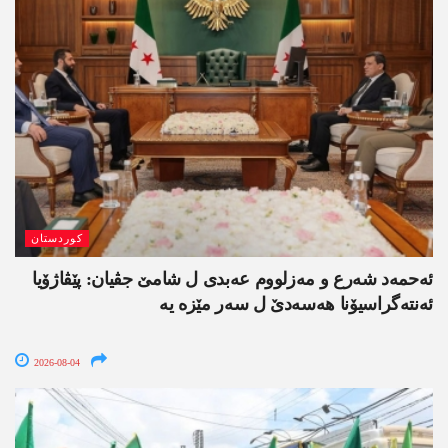
کوردستان
ئەحمەد شەرع و مەزلووم عەبدی ل شامێ جڤیان: پێڤاژۆیا
ئەنتەگراسیۆنا ھەسەدێ ل سەر مێزە یە
2026-08-04