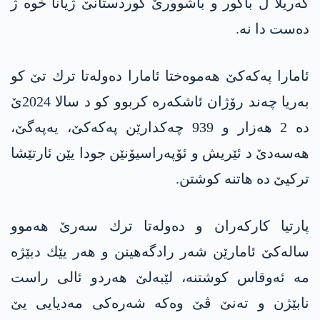
گه‌ریلا ل باكور و باشوورێ كوردستانێ ژیانا خوه‌ ژ
ده‌ست دا نه‌.
ئامارا په‌كه‌كێ هه‌موه‌ختا ئامارا ده‌وله‌تا ترك تێ كو
به‌ریا چه‌ند رۆژان ئاشكه‌ره‌ كربوو كو د سالا 2024ێ
ده‌ 2 هه‌زار و 939 چه‌كدارێن په‌كه‌كێ، یه‌په‌گێ،
هه‌سه‌دێ د ئێریش و ئۆپه‌راسیۆنێن جودا یێن ئارتێشا
تركیێ ده‌ هاتنه‌ كوشتن.
پارتیا كاركه‌ران و ده‌وله‌تا ترك سه‌رێ هه‌موو
ساله‌كێ ئامارێن شه‌ر رادگه‌هینن و هه‌ر یێك دبێژه‌
مه‌ ئه‌وقاس كوشتنه‌، لێبه‌لێ هه‌ردو ئالی راست
نابێژن و ته‌نێ ڤێ وه‌كه‌ شه‌ره‌كی مه‌دیایی یێ