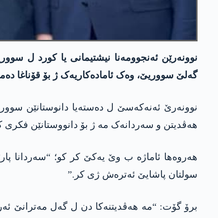
نوونەرێن ئەنجوومەنا نیشتیمانی یا کورد ل سوور
گەلێ سووریێ، وەک ئامادەکاریەک ژ بۆ قۆناغا دەما
نوونەرێ ئەنەکەسێ ل دەستەیا دانوستانێن سووریێ
ھەڤدیتن و سەردانەک مە ژ بۆ دانووستانێن فکری کر
ھەروەھا ئاماژە ب وێ یەکێ کر کو؛ “سەردانا پار
سولتان پاشایێ ئەترەش ژی کر.”
برۆ گۆت: “مە ھەڤدیتنەکا دن ل گەل مەترانێ ئەر