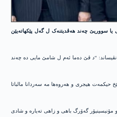
ی یا سووریێ چەند ھەڤدیتنەک ل گەل پێکھاتەیێن
نڤیساند: “د ڤێ دەما ئەم ل شامێ مایی دە چەند
خ حیکمەت ھیجری و ھەروەھا مە سەردانا مالباتا
 مۆنیسینیۆر گەۆرگ باھی و زاھی تەیارە و شادی