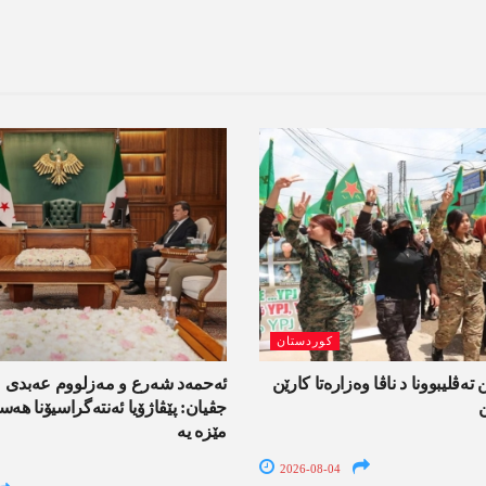
کوردستان
 تەڤلیبوونا د ناڤا وەزارەتا کارێن
ئەحمەد شەرع و مەزلووم عەبدی 
جڤیان: پێڤاژۆیا ئەنتەگراسیۆنا ھ
مێزە یە
2026-08-04