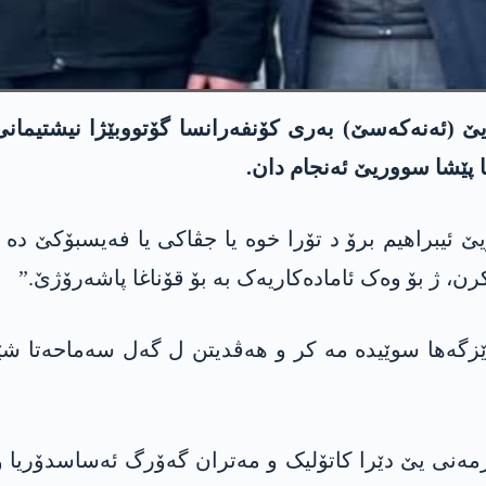
یێ (ئەنەکەسێ) بەری کۆنفەرانسا گۆتووبێژا نیشتیمان
 پێشا سووریێ ئەنجام دان.
 ئیبراھیم برۆ د تۆرا خوە یا جڤاکی یا فەیسبۆکێ دە 
ن، ژ بۆ وەک ئامادەکاریەک بە بۆ قۆناغا پاشەرۆژێ.”
ێزگەھا سوێیدە مە کر و ھەڤدیتن ل گەل سەماحەتا شێ
مەنی یێ دێرا کاتۆلیک و مەتران گەۆرگ ئەساسدۆریا و