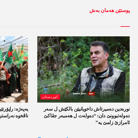
پوستێن ھەمان بەش
کوردستان
نورەدین دەمیرتاش داخویانیێن بالکێش ل سەر
یەپەژە: راپۆرتێن
دەولەتبوونێ دان: “دەولەت ل ھەمبەر جڤاکێ
ناڤخوە نەراستن
ئامرازێ زلمێ یە”