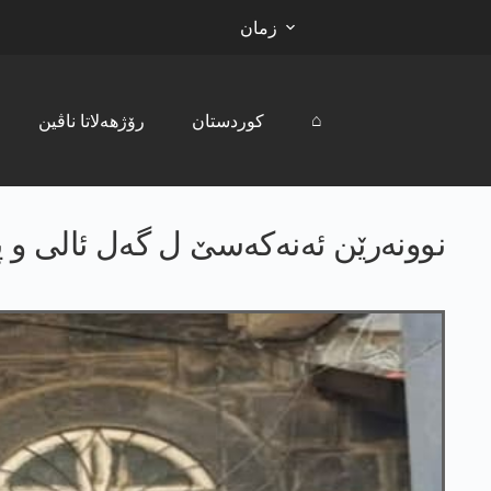
زمان
⌂
کوردستان
رۆژھەلاتا ناڤین
نوونەرێن ئەنەکەسێ ل گەل ئالی و پ