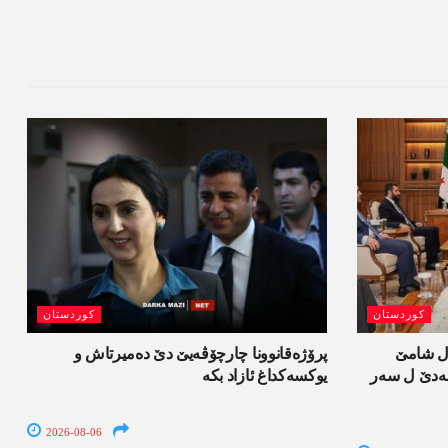
کوردستان
کوردستان
ل شامێ
پرۆژەقانوونا چارچۆڤەیێ دێ دەمیرتاش و
ەسەدێ ل سەر
یوکسەکداغ ئازاد بکە
2026-08-06