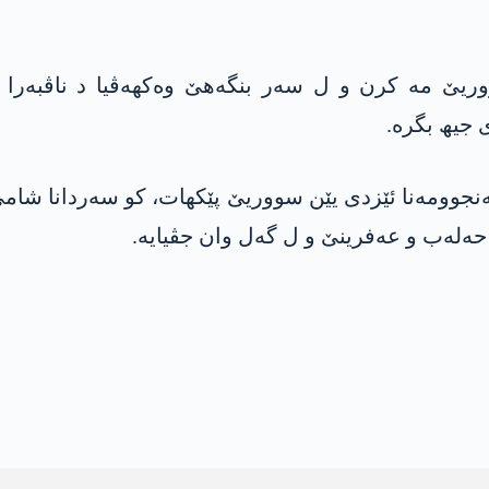
وریێ مە کرن و ل سەر بنگەھێ وەکھەڤیا د ناڤبەرا ھ
 جیھ بگرە.
 ئەنجوومەنا ئێزدی یێن سووریێ پێکھات، کو سەردانا شا
حەلەب و عەفرینێ و ل گەل وان جڤیایە.