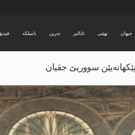
جیھان
نھێنی
ئانالیز
نەرین
نامیلکە
ڤیدیۆ
ێکھاتەیێن سووریێ جڤیان