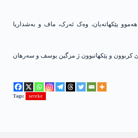
ەموو پێکھاتەیان، وەک ئەرک، ماف و بەشداریا
مێ کربوون و پێکھاتبوون ژ مزگین یوسف و سەرھان
Tags:
sereke