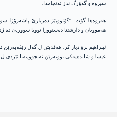
سیروە و گەۆرگ ندز ئەنجامدا.
ھەروەھا گۆت: “گۆتووبێژ دەربارێ پاشەرۆژا سو
ھەموویان و دارشتنا دەستوورا نوویا سووریێ دە ژی
ئیبراھیم برۆ دیار کر، ھەڤدیتن ل گەل رێڤەبەرێن
عیسا و شاندەیەکی نوونەرێن ئەنجوومەنا ئێزدی ل 